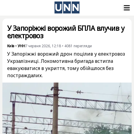
У Запоріжжі ворожий БПЛА влучив у
електровоз
Київ
•
УНН
7 червня 2026, 12:18
•
4081
перегляди
У Запоріжжі ворожий дрон поцілив у електровоз
Укрзалізниці. Локомотивна бригада встигла
евакуюватися в укриття, тому обійшлося без
постраждалих.