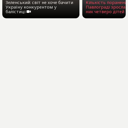
Зеленський: світ не хоче бачити
Кількість поранени
Україну конкурентом у
Павлограді зросла 
балістиці
них четверо дітей