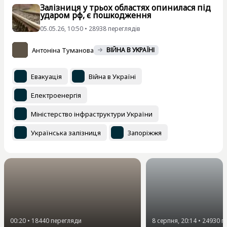
Залізниця у трьох областях опинилася під
ударом рф, є пошкодження
05.05.26, 10:50 • 28938 переглядiв
Антоніна Туманова
ВІЙНА В УКРАЇНІ
Евакуація
Війна в Україні
Електроенергія
Міністерство інфраструктури України
Українська залізниця
Запоріжжя
00:20
•
18440
перегляди
8 серпня, 20:14
•
24930
п