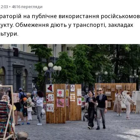
12:03
•
4616
перегляди
раторій на публічне використання російськомо
укту. Обмеження діють у транспорті, закладах
льтури.