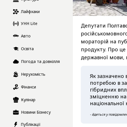
Лайфхаки
УНН Lite
Депутати Полтавс
російськомовного
Авто
мораторій на пуб
Освіта
продукту. Про це
державної мови,
Погода та довкілля
Нерухомість
Як зазначено 
потребою в за
Фінанси
гібридних впл
зміцненню на
Кулінар
національної к
Новини Бізнесу
- йдеться у повідомлен
Публікації