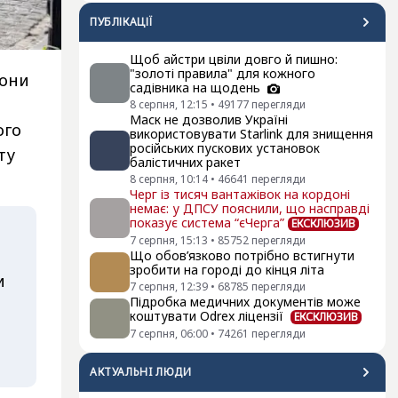
ПУБЛІКАЦІЇ
Щоб айстри цвіли довго й пишно:
"золоті правила" для кожного
они
садівника на щодень
8 серпня, 12:15
•
49177
перегляди
Маск не дозволив Україні
ого
використовувати Starlink для знищення
російських пускових установок
ту
балістичних ракет
8 серпня, 10:14
•
46641
перегляди
Черг із тисяч вантажівок на кордоні
немає: у ДПСУ пояснили, що насправді
показує система “єЧерга”
ЕКСКЛЮЗИВ
7 серпня, 15:13
•
85752
перегляди
Що обов’язково потрібно встигнути
зробити на городі до кінця літа
и
7 серпня, 12:39
•
68785
перегляди
Підробка медичних документів може
коштувати Odrex ліцензії
ЕКСКЛЮЗИВ
7 серпня, 06:00
•
74261
перегляди
АКТУАЛЬНI ЛЮДИ