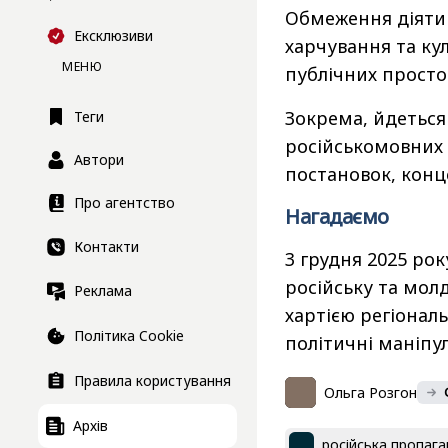
Обмеження діятим
Ексклюзиви
харчування та ку
МЕНЮ
публічних просто
Зокрема, йдеться
Теги
російськомовних 
Автори
постановок, конц
Про агентство
Нагадаємо
Контакти
3 грудня 2025 ро
російську та мол
Реклама
хартією регіонал
Політика Cookie
політичні маніпул
Правила користування
Ольга Розгон
Архів
російська пропаг