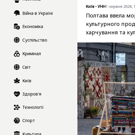
Київ
•
УНН
1 червня 2026, 
Війна в Україні
Полтава ввела мо
культурного прод
Економіка
харчування та ку
Суспільство
Кримінал
Світ
Київ
Здоров'я
Технології
Спорт
Культура