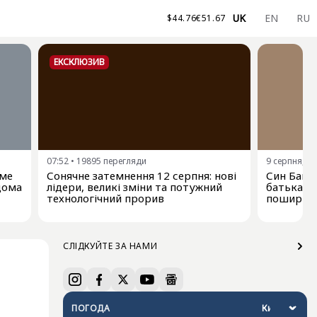
UK
EN
RU
$
44.76
€
51.67
ЕКСКЛЮЗИВ
07:52
•
19895
перегляди
9 серпня, 06
име
Сонячне затемнення 12 серпня: нові
Син Байд
ідома
лідери, великі зміни та потужний
батька-е
технологічний прорив
поширюєт
СЛІДКУЙТЕ ЗА НАМИ
ПОГОДА