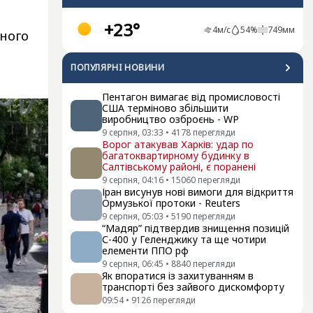
+23°
4
м/с
54
%
749
мм
вного
ПОПУЛЯРНI НОВИНИ
Пентагон вимагає від промисловості
США терміново збільшити
виробництво озброєнь - WP
9 серпня, 03:33
•
4178
перегляди
Ворог атакував Харків: удар по
багатоквартирному будинку в
Салтівському районі, є поранені
9 серпня, 04:16
•
15060
перегляди
Іран висунув нові вимоги для відкриття
Ормузької протоки - Reuters
9 серпня, 05:03
•
5190
перегляди
“Мадяр” підтвердив знищення позицій
С-400 у Геленджику та ще чотири
елементи ППО рф
9 серпня, 06:45
•
8840
перегляди
Як впоратися із захитуванням в
транспорті без зайвого дискомфорту
09:54
•
9126
перегляди