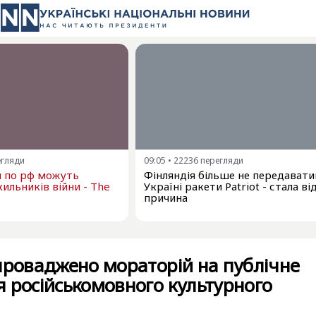
егляди
09:05
•
22236
перегляди
и по рф можуть
Фінляндія більше не передават
ильників війни - The
Україні ракети Patriot - стала в
причина
проваджено мораторій на публічне
 російськомовного культурного