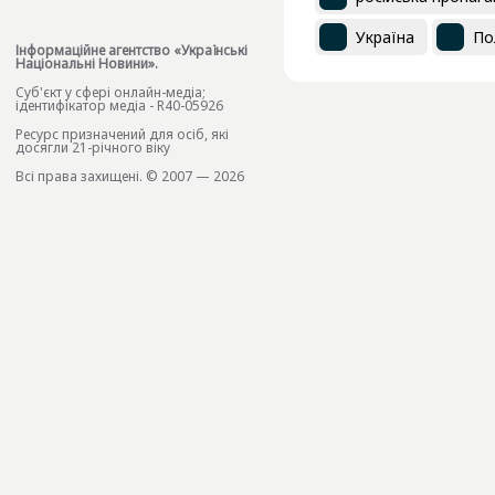
Україна
По
Інформаційне агентство «Українські
Національні Новини».
Cуб'єкт у сфері онлайн-медіа;
ідентифікатор медіа - R40-05926
Ресурс призначений для осіб, які
досягли 21-річного віку
Всі права захищені. © 2007 — 2026