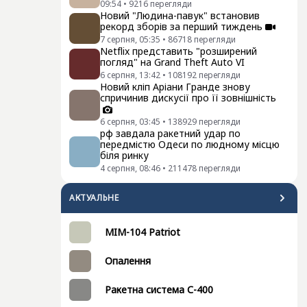
09:54
•
9216
перегляди
Новий "Людина-павук" встановив
рекорд зборів за перший тиждень
7 серпня, 05:35
•
86718
перегляди
Netflix представить "розширений
погляд" на Grand Theft Auto VI
6 серпня, 13:42
•
108192
перегляди
Новий кліп Аріани Гранде знову
спричинив дискусії про її зовнішність
6 серпня, 03:45
•
138929
перегляди
рф завдала ракетний удар по
передмістю Одеси по людному місцю
біля ринку
4 серпня, 08:46
•
211478
перегляди
АКТУАЛЬНЕ
MIM-104 Patriot
Опалення
Ракетна система С-400