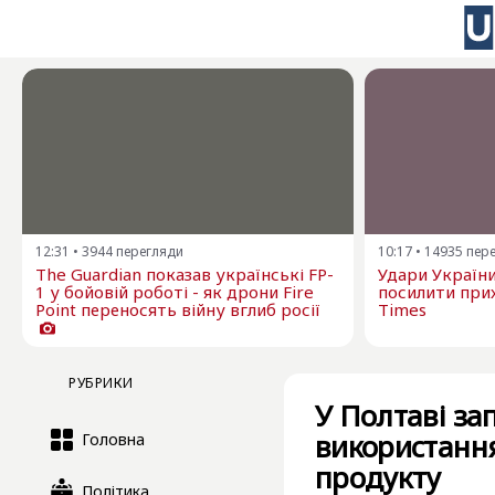
12:31
•
3944
перегляди
10:17
•
14935
пер
The Guardian показав українські FP-
Удари Україн
1 у бойовій роботі - як дрони Fire
посилити прих
Point переносять війну вглиб росії
Times
РУБРИКИ
У Полтаві за
використання
Головна
продукту
Політика