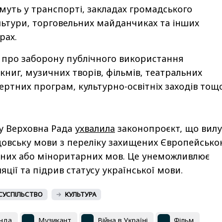
уть у транспорті, закладах громадського
льтури, торговельних майданчиках та інших
рах.
 про заборону публічного використання
книг, музичних творів, фільмів, театральних
ертних програм, культурно-освітніх заходів тощо
ку Верховна Рада
ухвалила
законопроєкт, що вилу
довську мови з переліку захищених Європейсько
ьних або міноритарних мов. Це унеможливлює
яції та підрив статусу української мови.
СУСПІЛЬСТВО
КУЛЬТУРА
анда
Музикант
Війна в Україні
Фільм