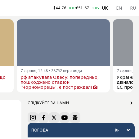
UK
EN
RU
$
44.76
€
51.67
↑
0.07
↑
0.05
7 серпня, 12:48
•
28752
перегляди
7 серпня, 11
ещо
рф атакувала Одесу: попередньо,
Україна я
пошкоджено стадіон
дізналос
"Чорноморець", є постраждалі
ЄС про р
СЛІДКУЙТЕ ЗА НАМИ
ПОГОДА