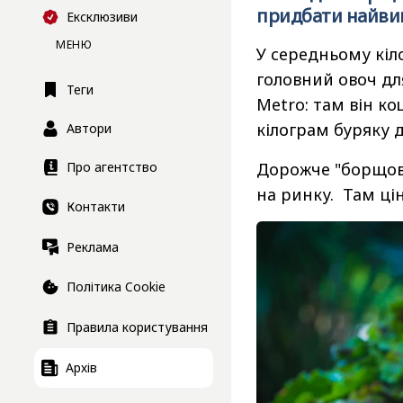
придбати найви
Ексклюзиви
МЕНЮ
У середньому кіл
головний овоч дл
Теги
Metro: там він ко
кілограм буряку 
Автори
Дорожче "борщови
Про агентство
на ринку. Там цін
Контакти
Реклама
Політика Cookie
Правила користування
Архів