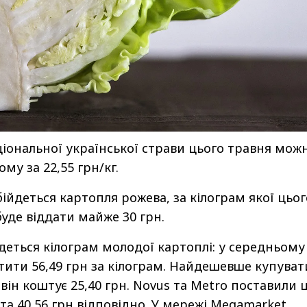
іональної української страви цього травня мож
му за 22,55 грн/кг.
ійдеться картопля рожева, за кілограм якої цьог
буде віддати майже 30 грн.
еться кілограм молодої картоплі: у середньому
тити 56,49 грн за кілограм. Найдешевше купуват
 він коштує 25,40 грн. Novus та Metro поставили 
н та 40,56 грн відповідно. У мережі Megamarket