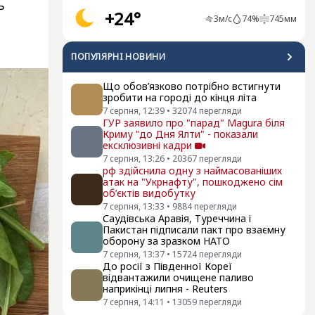
ь
+24°
3
м/с
74
%
745
мм
ПОПУЛЯРНI НОВИНИ
Що обов’язково потрібно встигнути
зробити на городі до кінця літа
7 серпня, 12:39
•
32074
перегляди
ГУР заявило про "парад" Magura біля
Криму "до Дня Ялти" - показали
ексклюзивні кадри
7 серпня, 13:26
•
20367
перегляди
рф здійснила одну з наймасованіших
атак на "Укрнафту", пошкоджено сім
об’єктів видобутку
7 серпня, 13:33
•
9884
перегляди
Саудівська Аравія, Туреччина і
Пакистан підписали пакт про взаємну
оборону за зразком НАТО
7 серпня, 13:37
•
15724
перегляди
До росії з Південної Кореї
відвантажили очищене паливо
наприкінці липня - Reuters
7 серпня, 14:11
•
13059
перегляди