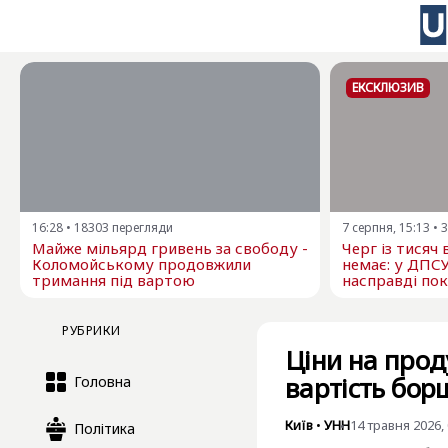
ЕКСКЛЮЗИВ
16:28
•
18303
перегляди
7 серпня, 15:13
•
3
Майже мільярд гривень за свободу -
Черг із тисяч
Коломойському продовжили
немає: у ДПС
тримання під вартою
насправді пок
РУБРИКИ
Ціни на проду
вартість бор
Головна
Київ
•
УНН
14 травня 2026, 
Політика