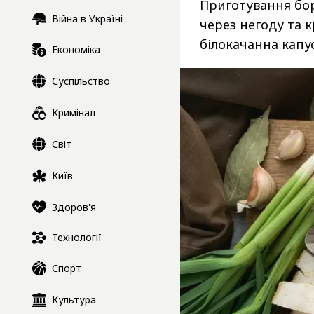
Приготування бор
Війна в Україні
через негоду та 
білокачанна капус
Економіка
Суспільство
Кримінал
Світ
Київ
Здоров'я
Технології
Спорт
Культура