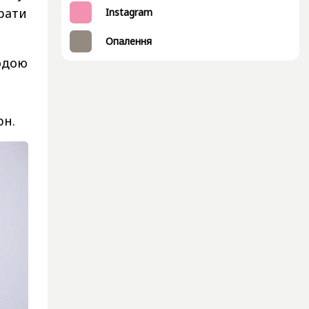
брати
Instagram
Опалення
одою
рн.