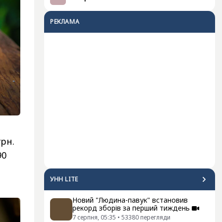
РЕКЛАМА
грн.
90
УНН LITE
Новий "Людина-павук" встановив
рекорд зборів за перший тиждень
7 серпня, 05:35
•
53380
перегляди