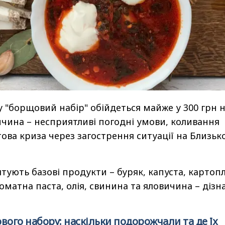
у "борщовий набір" обійдеться майже у 300 грн 
чина – несприятливі погодні умови, коливання
това криза через загострення ситуації на Близьк
тують базові продукти – буряк, капуста, картопл
оматна паста, олія, свинина та яловичина – дізн
вого набору: наскільки подорожчали та де їх