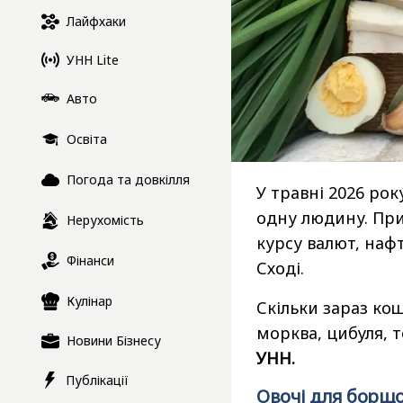
Лайфхаки
УНН Lite
Авто
Освіта
Погода та довкілля
У травні 2026 рок
одну людину. При
Нерухомість
курсу валют, наф
Фінанси
Сході.
Кулінар
Скільки зараз кош
морква, цибуля, т
Новини Бізнесу
УНН.
Публікації
Овочі для борщо