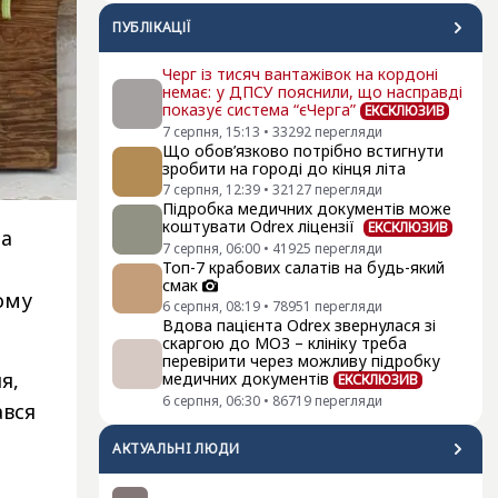
ПУБЛІКАЦІЇ
Черг із тисяч вантажівок на кордоні
немає: у ДПСУ пояснили, що насправді
показує система “єЧерга”
ЕКСКЛЮЗИВ
7 серпня, 15:13
•
33292
перегляди
Що обов’язково потрібно встигнути
зробити на городі до кінця літа
7 серпня, 12:39
•
32127
перегляди
Підробка медичних документів може
коштувати Odrex ліцензії
ЕКСКЛЮЗИВ
на
7 серпня, 06:00
•
41925
перегляди
Топ-7 крабових салатів на будь-який
смак
ому
6 серпня, 08:19
•
78951
перегляди
Вдова пацієнта Odrex звернулася зі
скаргою до МОЗ – клініку треба
перевірити через можливу підробку
я,
медичних документів
ЕКСКЛЮЗИВ
6 серпня, 06:30
•
86719
перегляди
ався
АКТУАЛЬНI ЛЮДИ