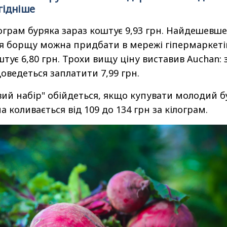
гідніше
ограм буряка зараз коштує 9,93 грн. Найдешевше
я борщу можна придбати в мережі гіпермаркеті
штує 6,80 грн. Трохи вищу ціну виставив Auchan: 
доведеться заплатити 7,99 грн.
й набір" обійдеться, якщо купувати молодий б
а коливається від 109 до 134 грн за кілограм.