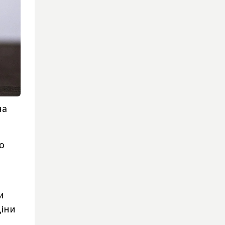
на
о
и
ціни