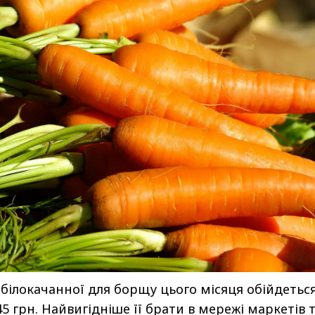
 білокачанної для борщу цього місяця обійдеться
5 грн. Найвигідніше її брати в мережі маркетів 