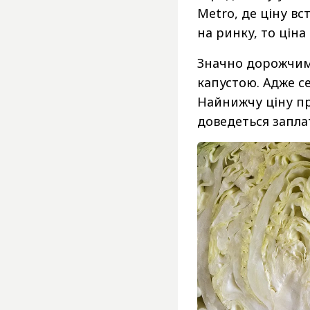
Metro, де ціну вс
на ринку, то ціна
Значно дорожчим
капустою. Адже се
Найнижчу ціну про
доведеться заплат