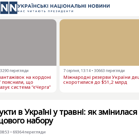
3290
перегляди
7 серпня, 13:14
•
30663
перегляди
 вантажівок на кордоні
Міжнародні резерви України д
У пояснили, що
скоротилися до $51,2 млрд
азує система “єЧерга”
кти в Україні у травні: як змінилася
щового набору
08:53
•
69364
перегляди