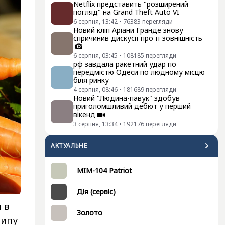
Netflix представить "розширений
погляд" на Grand Theft Auto VI
6 серпня, 13:42
•
76383
перегляди
Новий кліп Аріани Гранде знову
спричинив дискусії про її зовнішність
6 серпня, 03:45
•
108185
перегляди
рф завдала ракетний удар по
передмістю Одеси по людному місцю
біля ринку
4 серпня, 08:46
•
181689
перегляди
Новий "Людина-павук" здобув
приголомшливий дебют у перший
вікенд
3 серпня, 13:34
•
192176
перегляди
АКТУАЛЬНЕ
MIM-104 Patriot
Дія (сервіс)
 в
Золото
типу