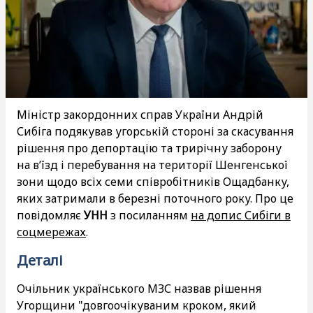
Міністр закордонних справ України Андрій
Сибіга подякував угорській стороні за скасування
рішення про депортацію та трирічну заборону
на в’їзд і перебування на території Шенгенської
зони щодо всіх семи співробітників Ощадбанку,
яких затримали в березні поточного року. Про це
повідомляє
УНН
з посиланням
на допис Сибіги в
соцмережах
.
Деталі
Очільник українського МЗС назвав рішення
Угорщини "довгоочікуваним кроком, який