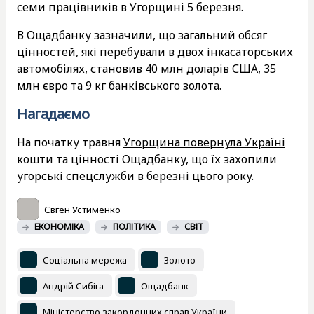
семи працівників в Угорщині 5 березня.
В Ощадбанку зазначили, що загальний обсяг
цінностей, які перебували в двох інкасаторських
автомобілях, становив 40 млн доларів США, 35
млн євро та 9 кг банківського золота.
Нагадаємо
На початку травня
Угорщина повернула Україні
кошти та цінності Ощадбанку, що їх захопили
угорські спецслужби в березні цього року.
Євген Устименко
ЕКОНОМІКА
ПОЛІТИКА
СВІТ
Соціальна мережа
Золото
Андрій Сибіга
Ощадбанк
Міністерство закордонних справ України