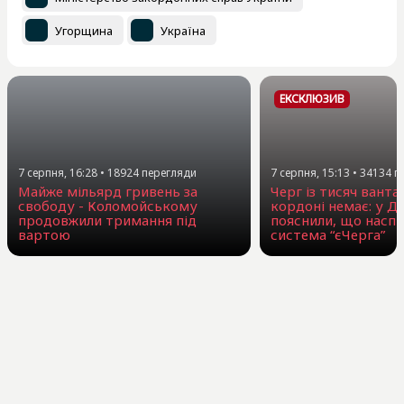
Угорщина
Україна
ЕКСКЛЮЗИВ
7 серпня, 16:28
•
18924
перегляди
7 серпня, 15:13
•
34134
п
Майже мільярд гривень за
Черг із тисяч ванта
свободу - Коломойському
кордоні немає: у Д
продовжили тримання під
пояснили, що наспр
вартою
система “єЧерга”