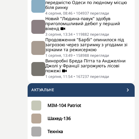
передмістю Одеси по людному місцю
біля ринку
4 серпня, 08:46
•
104937
перегляди
Новий "Людина-павук" здобув
приголомшливий дебют у перший
вікенд
3 серпня, 13:34
•
119882
перегляди
Продовження "Барбі" опинилося під
загрозою через затримку з угодами зі
зірками та режисеркою
1 серпня, 13:49
•
158988
перегляди
Виноробні Бреда Пітта та Анджеліни
Джолі у Франції загрожують лісові
пожежі
1 серпня, 11:54
•
167237
перегляди
АКТУАЛЬНЕ
MIM-104 Patriot
Шахед-136
Техніка