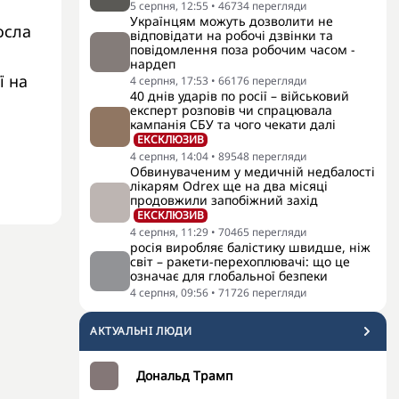
5 серпня, 12:55
•
46734
перегляди
Українцям можуть дозволити не
осла
відповідати на робочі дзвінки та
повідомлення поза робочим часом -
нардеп
ї на
4 серпня, 17:53
•
66176
перегляди
40 днів ударів по росії – військовий
експерт розповів чи спрацювала
кампанія СБУ та чого чекати далі
ЕКСКЛЮЗИВ
4 серпня, 14:04
•
89548
перегляди
Обвинуваченим у медичній недбалості
лікарям Odrex ще на два місяці
продовжили запобіжний захід
ЕКСКЛЮЗИВ
4 серпня, 11:29
•
70465
перегляди
росія виробляє балістику швидше, ніж
світ – ракети-перехоплювачі: що це
означає для глобальної безпеки
4 серпня, 09:56
•
71726
перегляди
АКТУАЛЬНI ЛЮДИ
Дональд Трамп