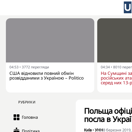
04:53
•
3772
перегляди
04:34
•
8010
пере
США відновили повний обмін
На Сумщині за
розвідданими з Україною – Politico
російських ат
серед них 13-
РУБРИКИ
Польща офіці
посла в Украї
Головна
Київ
•
УНН
8 березня 2019,
Політика