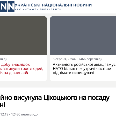
гляди
5 серпня, 22:44
•
7466
перегляди
 добу внаслідок
Активність російської авіації зму
ак загинули троє людей,
НАТО більш ніж утричі частіше
річна дівчина
піднімати винищувачі
йно висунула Ціхоцького на посаду
ні
 12:19
•
12480
перегляди