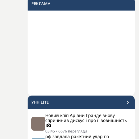
РЕКЛАМА
УНН LITE
Новий кліп Аріани Гранде знову
спричинив дискусії про її зовнішність
03:45
•
6676
перегляди
рф завдала ракетний удар по