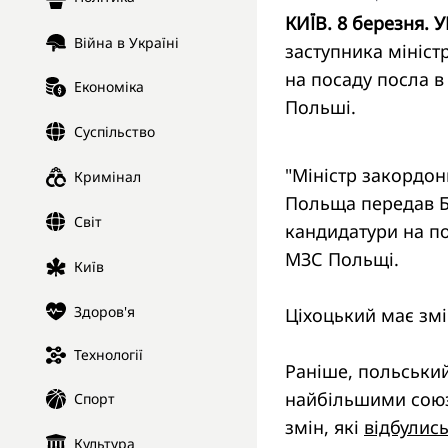
КИЇВ. 8 березня. 
Війна в Україні
заступника мініс
на посаду посла в
Економіка
Польші.
Суспільство
"Міністр закордон
Кримінал
Польща передав Б
Світ
кандидатури на по
МЗС Польщі.
Київ
Здоров'я
Ціхоцький має змі
Технології
Раніше, польськи
найбільшими союзн
Спорт
змін, які
відбулись
Культура