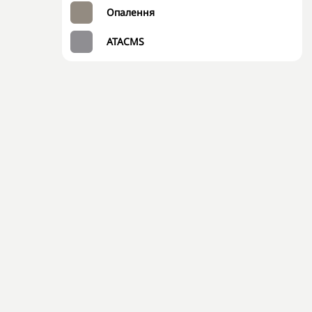
Опалення
ATACMS