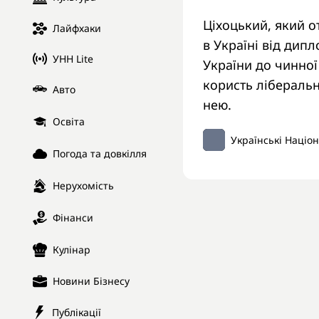
Ціхоцький, який о
Лайфхаки
в Україні від дип
УНН Lite
України до чинної
користь лібераль
Авто
нею.
Освіта
Українські Націо
Погода та довкілля
Нерухомість
Фінанси
Кулінар
Новини Бізнесу
Публікації