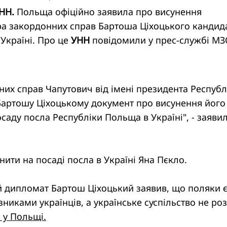
УНН.
Польща офіційно заявила про висунення
тра закордонних справ Бартоша Ціхоцького канди
 Україні. Про це
УНН
повідомили у прес-службі МЗ
них справ Чапутович від імені президента Республ
артошу Ціхоцькому документ про висунення його
саду посла Республіки Польща в Україні", - заявил
нити на посаді посла в Україні Яна Пєкло.
й дипломат Бартош Ціхоцький заявив, що поляки 
иками українців, а українське суспільство не роз
 у Польщі.