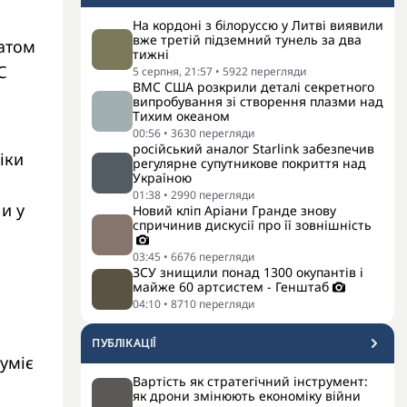
На кордоні з білоруссю у Литві виявили
вже третій підземний тунель за два
датом
тижні
С
5 серпня, 21:57
•
5922
перегляди
ВМС США розкрили деталі секретного
випробування зі створення плазми над
Тихим океаном
00:56
•
3630
перегляди
російський аналог Starlink забезпечив
іки
регулярне супутникове покриття над
Україною
01:38
•
2990
перегляди
и у
Новий кліп Аріани Гранде знову
спричинив дискусії про її зовнішність
03:45
•
6676
перегляди
ЗСУ знищили понад 1300 окупантів і
майже 60 артсистем - Генштаб
04:10
•
8710
перегляди
є
ПУБЛІКАЦІЇ
уміє
Вартість як стратегічний інструмент:
як дрони змінюють економіку війни