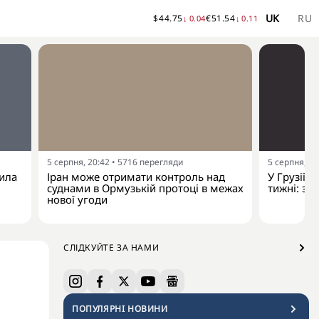
UK
RU
$
44.75
€
51.54
↓
0.04
↓
0.11
5 серпня, 20:42
•
5716
перегляди
5 серпня, 18
сила
Іран може отримати контроль над
У Грузії т
суднами в Ормузькій протоці в межах
тижні: зу
нової угоди
СЛІДКУЙТЕ ЗА НАМИ
ПОПУЛЯРНI НОВИНИ