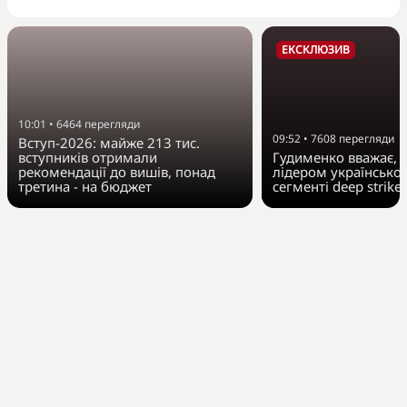
ЕКСКЛЮЗИВ
10:01
•
6464
перегляди
09:52
•
7608
перегляди
Вступ-2026: майже 213 тис.
вступників отримали
Гудименко вважає, Fi
рекомендації до вишів, понад
лідером українсько
третина - на бюджет
сегменті deep strike