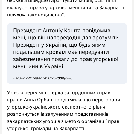
якомога швидше гарантувати мовні, освітні та
культурні права угорської меншини на Закарпатті
шляхом законодавства".
Президент Антоніу Кошта повідомив
мені, що він напередодні дав зрозуміти
Президенту України, що будь-яким
подальшим крокам має передувати
забезпечення поваги до прав угорської
меншини в Україні
- зазначив глава уряду Угорщини.
У свою чергу міністерка закордонних справ
країни Аніта Орбан
повідомила
, що переговори
угорсько-українського експертного рівня
розпочнуться із залученням представників
закарпатських угорців з метою організації прав
угорської громади на Закарпатті.