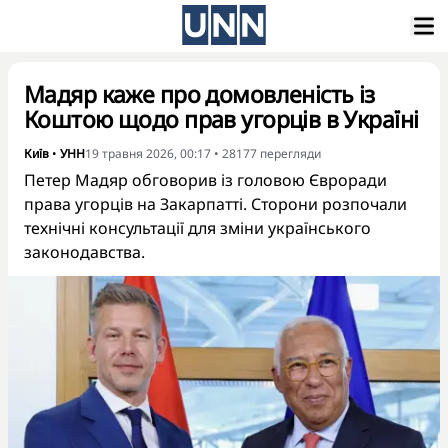
Мадяр каже про домовленість із
Коштою щодо прав угорців в Україні
Київ
•
УНН
19 травня 2026, 00:17
•
28177
перегляди
Петер Мадяр обговорив із головою Євроради
права угорців на Закарпатті. Сторони розпочали
технічні консультації для зміни українського
законодавства.