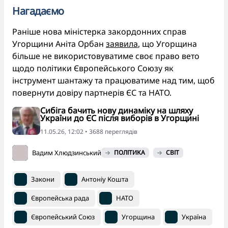
Нагадаємо
Раніше нова міністерка закордонних справ
Угорщини Аніта Орбан
заявила
, що Угорщина
більше не використовуватиме своє право вето
щодо політики Європейського Союзу як
інструмент шантажу та працюватиме над тим, щоб
повернути довіру партнерів ЄС та НАТО.
Сибіга бачить нову динаміку на шляху
України до ЄС після виборів в Угорщині
11.05.26, 12:02 • 3688 переглядiв
Вадим Хлюдзинський
ПОЛІТИКА
СВІТ
Закони
Антоніу Кошта
Європейська рада
НАТО
Європейський Союз
Угорщина
Україна