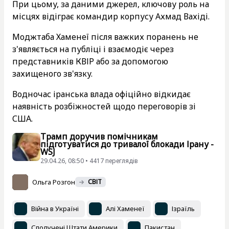
При цьому, за даними джерел, ключову роль на
місцях відіграє командир корпусу Ахмад Вахіді.
Моджтаба Хаменеї після важких поранень не
з'являється на публіці і взаємодіє через
представників КВІР або за допомогою
захищеного зв'язку.
Водночас іранська влада офіційно відкидає
наявність розбіжностей щодо переговорів зі
США.
Трамп доручив помічникам
підготуватися до тривалої блокади Ірану -
WSJ
29.04.26, 08:50 • 4417 переглядiв
Ольга Розгон
СВІТ
Війна в Україні
Алі Хаменеї
Ізраїль
Сполучені Штати Америки
Пакистан