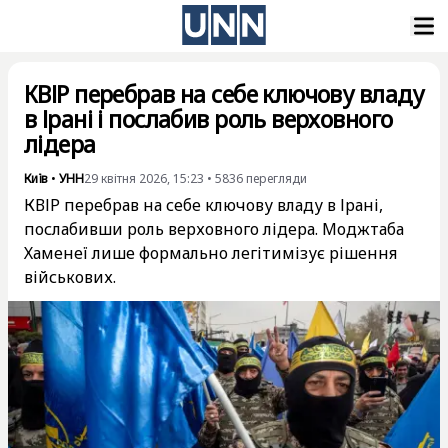
КВІР перебрав на себе ключову владу
в Ірані і послабив роль верховного
лідера
Київ
•
УНН
29 квітня 2026, 15:23
•
5836
перегляди
КВІР перебрав на себе ключову владу в Ірані,
послабивши роль верховного лідера. Моджтаба
Хаменеї лише формально легітимізує рішення
військових.