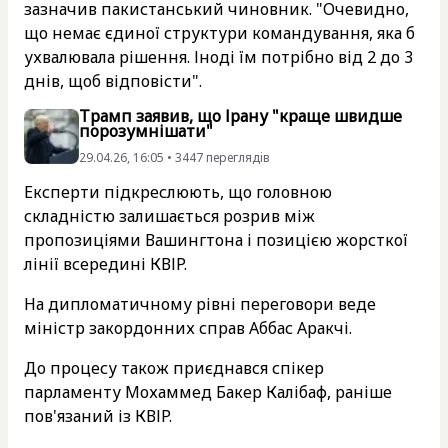
зазначив пакистанський чиновник. "Очевидно,
що немає єдиної структури командування, яка б
ухвалювала рішення. Іноді їм потрібно від 2 до 3
днів, щоб відповісти".
Трамп заявив, що Ірану "краще швидше
порозумнішати"
29.04.26, 16:05 • 3447 переглядiв
Експерти підкреслюють, що головною
складністю залишається розрив між
пропозиціями Вашингтона і позицією жорсткої
лінії всередині КВІР.
На дипломатичному рівні переговори веде
міністр закордонних справ Аббас Аракчі.
До процесу також приєднався спікер
парламенту Мохаммед Бакер Калібаф, раніше
пов'язаний із КВІР.