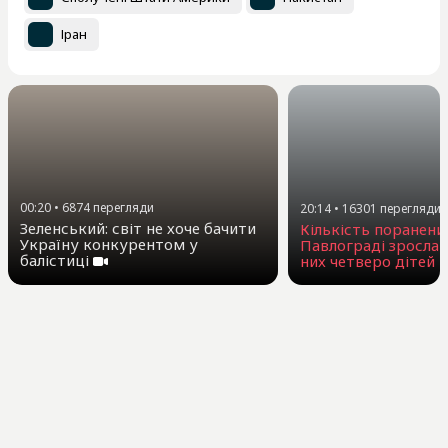
Іран
00:20
•
6874
перегляди
20:14
•
16301
перегляди
Зеленський: світ не хоче бачити
Кількість поранени
Україну конкурентом у
Павлограді зросла 
балістиці
них четверо дітей