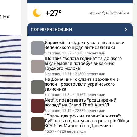
+27°
0
м/с
47
%
748
мм
и на
ПОПУЛЯРНI НОВИНИ
Єврокомісія відреагувала після заяви
Зеленського щодо антибалістики
6 серпня, 11:52
•
12165
перегляди
Що таке "золота година" та до якого
віку немовля потребує виключно
грудного молока
6 серпня, 12:21
•
21800
перегляди
На Донеччині окупанти захопили в
полон і розстріляли українського
захисника
6 серпня, 13:24
•
13367
перегляди
Netflix представить "розширений
погляд" на Grand Theft Auto VI
6 серпня, 13:42
•
28839
перегляди
"Полон для рф - не гарантія життя":
Лубінець відреагував на розстріл бійця
ЗСУ біля Мирного на Донеччині
15:57
•
4920
перегляди