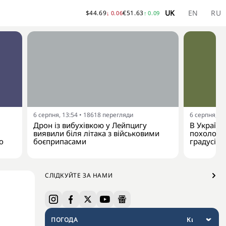
UK
EN
RU
$
44.69
€
51.63
↓
0.06
↑
0.09
6 серпня, 13:54
•
18618
перегляди
6 серпня, 13
Дрон із вибухівкою у Лейпцигу
В Україну
виявили біля літака з військовими
похолодан
о
боєприпасами
градусів
СЛІДКУЙТЕ ЗА НАМИ
ПОГОДА