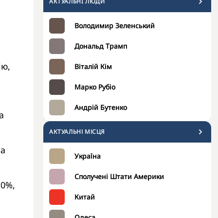
АКТУАЛЬНI ЛЮДИ
Володимир Зеленський
Дональд Трамп
ію,
Віталій Кім
Марко Рубіо
Андрій Бутенко
а
АКТУАЛЬНІ МІСЦЯ
на
Україна
Сполучені Штати Америки
,0%,
Китай
Одеса