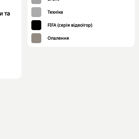
Техніка
и та
FIFA (серія відеоігор)
Опалення