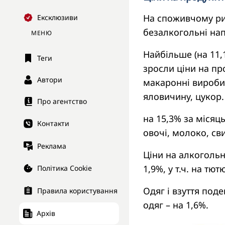
На споживчому рин
Ексклюзиви
безалкогольні напо
МЕНЮ
Найбільше (на 11,
Теги
зросли ціни на пр
Автори
макаронні вироби,
яловичину, цукор
Про агентство
на 15,3% за місяц
Контакти
овочі, молоко, св
Реклама
Ціни на алкогольн
1,9%, у т.ч. на тю
Політика Cookie
Одяг і взуття поде
Правила користування
одяг – на 1,6%.
Архів