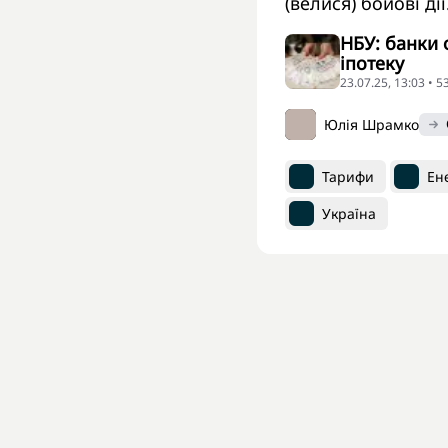
(велися) бойові дії
НБУ: банки 
іпотеку
23.07.25, 13:03 • 
Юлія Шрамко
Тарифи
Ен
Україна