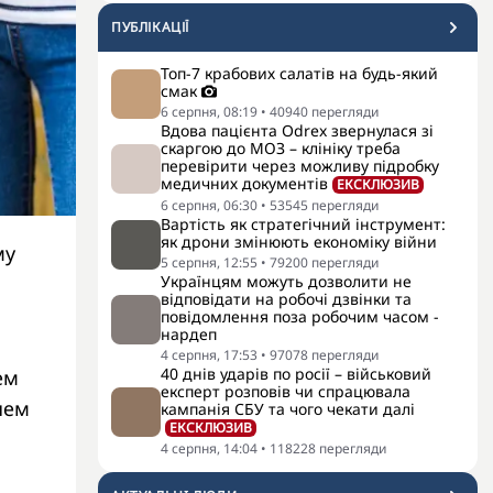
ПУБЛІКАЦІЇ
Топ-7 крабових салатів на будь-який
смак
6 серпня, 08:19
•
40940
перегляди
Вдова пацієнта Odrex звернулася зі
скаргою до МОЗ – клініку треба
перевірити через можливу підробку
медичних документів
ЕКСКЛЮЗИВ
6 серпня, 06:30
•
53545
перегляди
Вартість як стратегічний інструмент:
як дрони змінюють економіку війни
му
5 серпня, 12:55
•
79200
перегляди
Українцям можуть дозволити не
відповідати на робочі дзвінки та
повідомлення поза робочим часом -
нардеп
4 серпня, 17:53
•
97078
перегляди
40 днів ударів по росії – військовий
ем
експерт розповів чи спрацювала
тнем
кампанія СБУ та чого чекати далі
ЕКСКЛЮЗИВ
4 серпня, 14:04
•
118228
перегляди