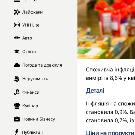
Лайфхаки
УНН Lite
Авто
Освіта
Погода та довкілля
Споживча інфляція
вимірі із 8,6% у к
Нерухомість
Деталі
Фінанси
Інфляція на спожи
Кулінар
становила 0,9%. Ба
Новини Бізнесу
становила 0,7%, із
Ціни на продукти 
Публікації