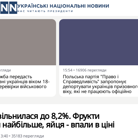
егляди
15:54
•
16906
перегляди
жба передасть
Польська партія "Право і
ні українців віком 18-
Справедливість" запропонує
еревірки військового
депортувати українців призовног
віку, які не працюють офіційно
вільнилася до 8,2%. Фрукти
найбільше, яйця - впали в ціні
13:40
•
35183
перегляди