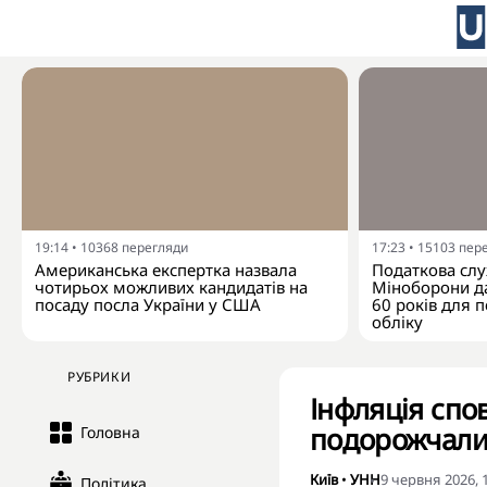
19:14
•
10368
перегляди
17:23
•
15103
пер
Американська експертка назвала
Податкова слу
чотирьох можливих кандидатів на
Міноборони да
посаду посла України у США
60 років для п
обліку
РУБРИКИ
Інфляція спо
подорожчали 
Головна
Київ
•
УНН
9 червня 2026, 
Політика