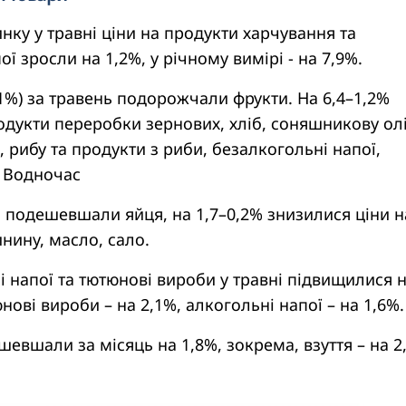
ку у травні ціни на продукти харчування та
ї зросли на 1,2%, у річному вимірі - на 7,9%.
1%) за травень подорожчали фрукти. На 6,4–1,2%
одукти переробки зернових, хліб, соняшникову ол
 рибу та продукти з риби, безалкогольні напої,
. Водночас
ь подешевшали яйця, на 1,7–0,2% знизилися ціни н
инину, масло, сало.
і напої та тютюнові вироби у травні підвищилися 
тюнові вироби – на 2,1%, алкогольні напої – на 1,6%.
шевшали за місяць на 1,8%, зокрема, взуття – на 2