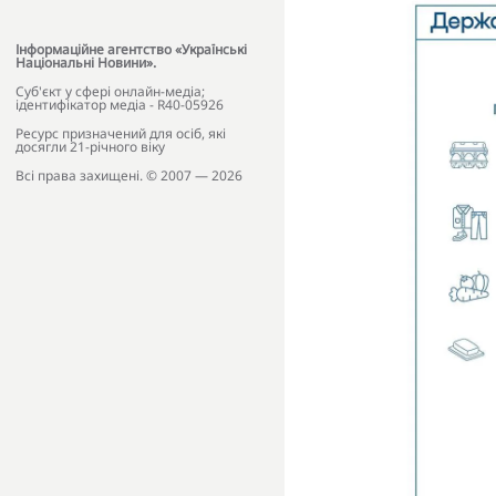
Інформаційне агентство «Українські
Національні Новини».
Cуб'єкт у сфері онлайн-медіа;
ідентифікатор медіа - R40-05926
Ресурс призначений для осіб, які
досягли 21-річного віку
Всі права захищені. © 2007 — 2026