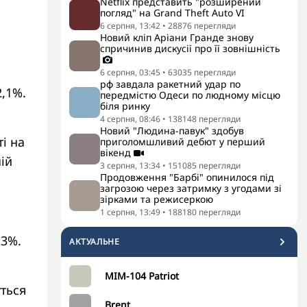
Netflix представить "розширений
погляд" на Grand Theft Auto VI
6 серпня, 13:42
•
28876
перегляди
Новий кліп Аріани Гранде знову
спричинив дискусії про її зовнішність
6 серпня, 03:45
•
63035
перегляди
рф завдала ракетний удар по
2,1%.
передмістю Одеси по людному місцю
біля ринку
4 серпня, 08:46
•
138148
перегляди
Новий "Людина-павук" здобув
і на
приголомшливий дебют у перший
вікенд
ій
3 серпня, 13:34
•
151085
перегляди
Продовження "Барбі" опинилося під
загрозою через затримку з угодами зі
зірками та режисеркою
1 серпня, 13:49
•
188180
перегляди
,3%.
АКТУАЛЬНЕ
MIM-104 Patriot
уться
Brent