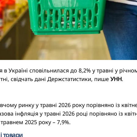
 в Україні сповільнилася до 8,2% у травні у річно
вітні, свідчать дані Держстатистики, пише
УНН
.
вчому ринку у травні 2026 року порівняно із квітн
зова інфляція у травні 2026 році порівняно із кві
 травнем 2025 року – 7,9%.
і товари