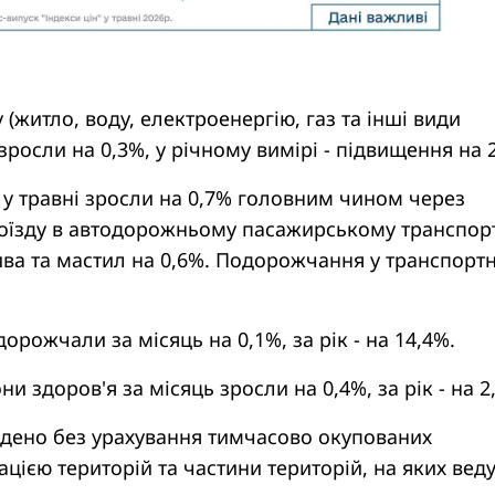
 (житло, воду, електроенергію, газ та інші види
зросли на 0,3%, у річному вимірі - підвищення на 
 у травні зросли на 0,7% головним чином через
їзду в автодорожньому пасажирському транспорт
ива та мастил на 0,6%. Подорожчання у транспортн
орожчали за місяць на 0,1%, за рік - на 14,4%.
ни здоров'я за місяць зросли на 0,4%, за рік - на 2
едено без урахування тимчасово окупованих
цією територій та частини територій, на яких вед