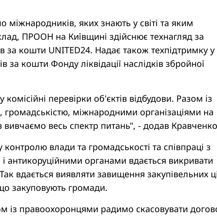
о міжнародників, яких знають у світі та яким
лад, ПРООН на Київщині здійснює технагляд за
ів за кошти UNITED24. Надає також техпідтримку у
ів за кошти Фонду ліквідації наслідків збройної
 комісійні перевірки об'єктів відбудови. Разом із
 громадськістю, міжнародними організаціями на
в вивчаємо весь спектр питань", - додав Кравченко
 контролю влади та громадськості та співпраці з
і антикоруційними органами вдається викривати
 Так вдається виявляти завищення закупівельних ц
 що закуповують громади.
ом із правоохоронцями радимо скасовувати догов