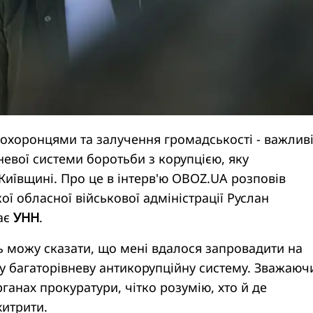
охоронцями та залучення громадськості - важлив
невої системи боротьби з корупцією, яку
иївщині. Про це в інтерв'ю OBOZ.UA розповів
ої обласної військової адміністрації Руслан
ає
УНН
.
ь можу сказати, що мені вдалося запровадити на
у багаторівневу антикорупційну систему. Зважаюч
рганах прокуратури, чітко розумію, хто й де
хитрити.