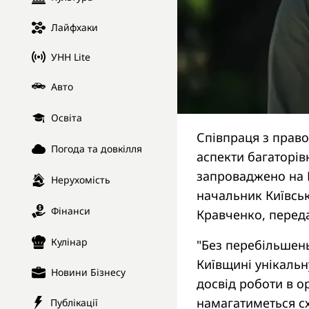
Лайфхаки
УНН Lite
Авто
Освіта
Співпраця з право
Погода та довкілля
аспекти багаторів
запроваджено на К
Нерухомість
начальник Київськ
Фінанси
Кравченко, перед
Кулінар
"Без перебільшен
Київщині унікальн
Новини Бізнесу
досвід роботи в о
намагатиметься с
Публікації