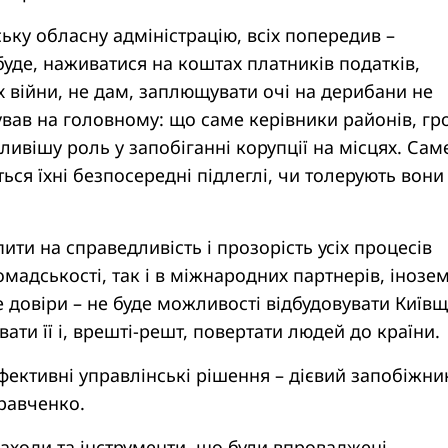
ьку обласну адміністрацію, всіх попередив –
 буде, наживатися на коштах платників податків,
 війни, не дам, заплющувати очі на дерибани не
вав на головному: що саме керівники районів, г
ливішу роль у запобіганні корупції на місцях. Сам
ься їхні безпосередні підлеглі, чи толерують вони
ити на справедливість і прозорість усіх процесів
ромадськості, так і в міжнародних партнерів, інозе
де довіри – не буде можливості відбудовувати Київщ
ати її і, врешті-решт, повертати людей до країни.
фективні управлінські рішення – дієвий запобіжник
равченко.
заходи та інструменти, що були впроваджені.