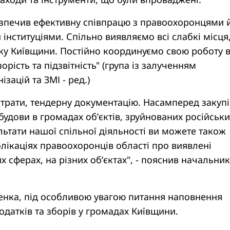
зпечив ефективну співпрацю з правоохоронцями 
інституціями. Спільно виявляємо всі слабкі місця,
ку Київщини. Постійно координуємо свою роботу 
рість та підзвітність" (група із залученням
зацій та ЗМІ - ред.)
трати, тендерну документацію. Насамперед закупі
будови в громадах об’єктів, зруйнованих російськ
ьтати нашої спільної діяльності ви можете також
блікаціях правоохоронців області про виявлені
х сферах, на різних обʼєктах", - пояснив начальник
енка, під особливою увагою питання наповнення
одатків та зборів у громадах Київщини.