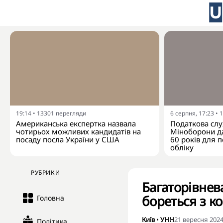
19:14
•
13301
перегляди
6 серпня, 17:23
•
1
Американська експертка назвала
Податкова слу
чотирьох можливих кандидатів на
Міноборони да
посаду посла України у США
60 років для п
обліку
РУБРИКИ
Багаторівнев
бореться з к
Головна
Київ
•
УНН
21 вересня 2024
Політика