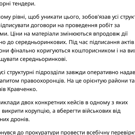
орні тендери.
ому рівні, щоб уникати цього, зобов'язав усі струк
ідписувати договори на проведення робіт за
ми. Ціни на матеріали змінюються впродовж дії
но до середньоринкових. Під час підписання актів
вони фінально коригуються кошторисником і на ви
щувати середньоринкові.
усі структурні підрозділи завжди оперативно нада
запитом правоохоронців. На це орієнтую райони та
вів Кравченко.
риклади двох конкретних кейсів в одному з яких
 викрити корупцію, а вберегти військових від
них дронів.
рнувся до прокуратури провести всебічну перевірк