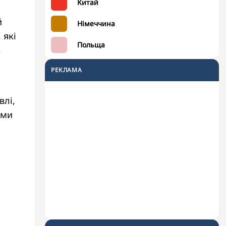
Китай
й
Німеччина
 які
Польща
в
РЕКЛАМА
влі,
ими