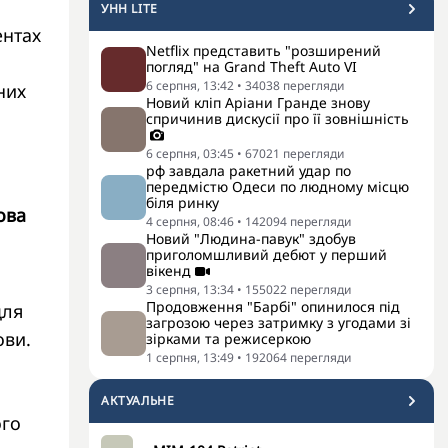
УНН LITE
ентах
Netflix представить "розширений
погляд" на Grand Theft Auto VI
6 серпня, 13:42
•
34038
перегляди
них
Новий кліп Аріани Гранде знову
спричинив дискусії про її зовнішність
6 серпня, 03:45
•
67021
перегляди
рф завдала ракетний удар по
передмістю Одеси по людному місцю
біля ринку
ова
4 серпня, 08:46
•
142094
перегляди
Новий "Людина-павук" здобув
приголомшливий дебют у перший
вікенд
3 серпня, 13:34
•
155022
перегляди
Продовження "Барбі" опинилося під
для
загрозою через затримку з угодами зі
ови.
зірками та режисеркою
1 серпня, 13:49
•
192064
перегляди
АКТУАЛЬНЕ
ого