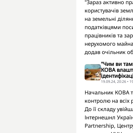
"Зараз активно пр
користувачів зем
на земельні ділян
податківцями пос
працівників та зар
нерухомого майна,
додав очільник об
"Чим ви там
КОВА влашту
ідентифікац
19.09.24, 20:26 • 
Начальник КОВА т
контролю на всіх 
До її складу увій
Інтернешнл Україн
Partnership, Цент