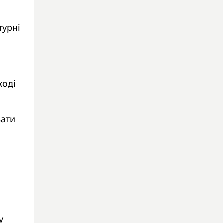
турні
ході
вати
у