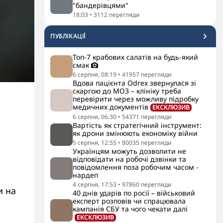
"бандерівцями"
18:03
•
3112
перегляди
ПУБЛІКАЦІЇ
Топ-7 крабових салатів на будь-який
смак
6 серпня, 08:19
•
41957
перегляди
Вдова пацієнта Odrex звернулася зі
скаргою до МОЗ – клініку треба
і
перевірити через можливу підробку
медичних документів
ЕКСКЛЮЗИВ
6 серпня, 06:30
•
54371
перегляди
Вартість як стратегічний інструмент:
як дрони змінюють економіку війни
5 серпня, 12:55
•
80035
перегляди
Українцям можуть дозволити не
відповідати на робочі дзвінки та
повідомлення поза робочим часом -
нардеп
4 серпня, 17:53
•
97860
перегляди
и на
40 днів ударів по росії – військовий
експерт розповів чи спрацювала
кампанія СБУ та чого чекати далі
ЕКСКЛЮЗИВ