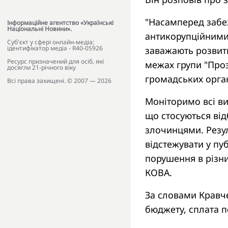
"Насамперед забе
Інформаційне агентство «Українські
Національні Новини».
антикорупційними 
Cуб'єкт у сфері онлайн-медіа;
ідентифікатор медіа - R40-05926
заважають розвит
Ресурс призначений для осіб, які
межах групи "Прозо
досягли 21-річного віку
громадських органі
Всі права захищені. © 2007 — 2026
Моніторимо всі ви
що стосуються від
злочинцями. Резул
відстежувати у пу
порушення в різни
КОВА.
За словами Кравч
бюджету, сплата п