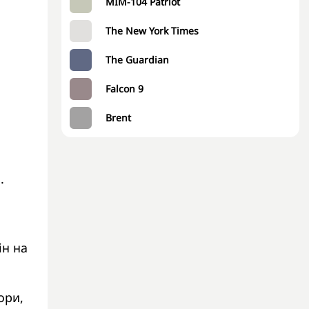
MIM-104 Patriot
The New York Times
The Guardian
Falcon 9
Brent
.
ін на
ори,