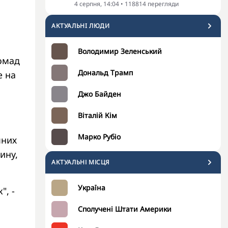
4 серпня, 14:04
•
118814
перегляди
АКТУАЛЬНI ЛЮДИ
Володимир Зеленський
ромад
Дональд Трамп
е на
Джо Байден
Віталій Кім
Марко Рубіо
мних
ину,
АКТУАЛЬНІ МІСЦЯ
Україна
", -
Сполучені Штати Америки