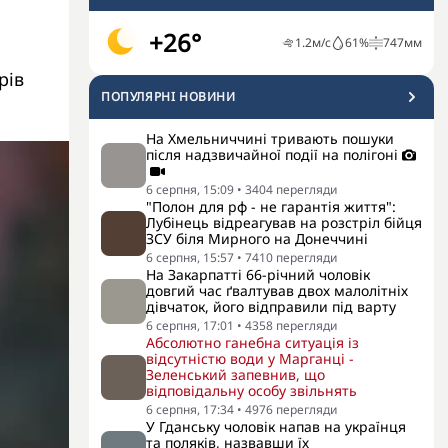
+26°
1.2
м/с
61
%
747
мм
рів
ПОПУЛЯРНI НОВИНИ
На Хмельниччині тривають пошуки
після надзвичайної події на полігоні
6 серпня, 15:09
•
3404
перегляди
"Полон для рф - не гарантія життя":
Лубінець відреагував на розстріл бійця
ЗСУ біля Мирного на Донеччині
6 серпня, 15:57
•
7410
перегляди
На Закарпатті 66-річний чоловік
довгий час ґвалтував двох малолітніх
дівчаток, його відправили під варту
6 серпня, 17:01
•
4358
перегляди
Абсолютно ганебна ситуація із
відсутністю води у Марганці -
Зеленський запевнив, що
відповідальну особу звільнять
6 серпня, 17:34
•
4976
перегляди
У Гданську чоловік напав на українця
та поляків, назвавши їх