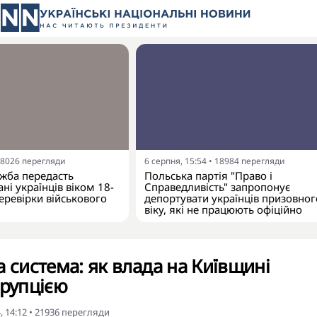
8026
перегляди
6 серпня, 15:54
•
18984
перегляди
жба передасть
Польська партія "Право і
ні українців віком 18-
Справедливість" запропонує
еревірки військового
депортувати українців призовног
віку, які не працюють офіційно
а система: як влада на Київщині
орупцією
, 14:12
•
21936
перегляди