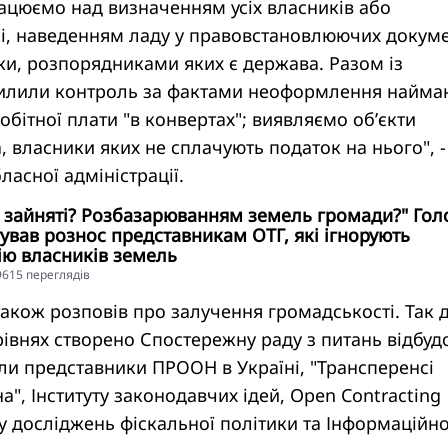
ацюємо над визначенням усіх власників або
лі, наведенням ладу у правовстановлюючих докум
ки, розпорядниками яких є держава. Разом із
илили контроль за фактами неоформлення найма
обітної плати "в конвертах"; виявляємо об’єкти
 власники яких не сплачують податок на нього", -
ласної адміністрації.
 зайняті? Розбазарюванням земель громади?" Гол
вав рознос представникам ОТГ, які ігнорують
ію власників земель
19615 переглядiв
акож розповів про залучення громадськості. Так 
рівнях створено Спостережну раду з питань відбуд
шли представники ПРООН в Україні, "Трансперенсі
а", Інституту законодавчих ідей, Open Contracting
ру досліджень фіскальної політики та Інформаційн