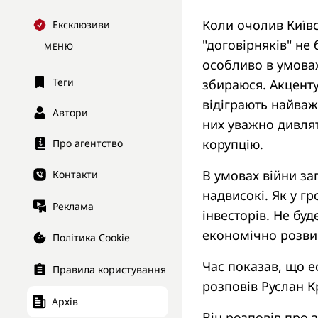
Коли очолив Київс
Ексклюзиви
"договірняків" не
МЕНЮ
особливо в умовах
Теги
збираюся. Акценту
відіграють найваж
Автори
них уважно дивлят
корупцію.
Про агентство
В умовах війни зап
Контакти
надвисокі. Як у г
Реклама
інвесторів. Не бу
економічно розвив
Політика Cookie
Час показав, що е
Правила користування
розповів Руслан К
Архів
Він розповів про 