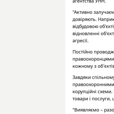
агентства УНН.
"Активно залучаєм
довіряють. Наприк
відбудовою обʼєкт
відновленні об’єкт
агресії.
Постійно проводжу
правоохоронцями,
кожному з об'єкті
Завдяки спільному
правоохоронними 
корупційні схеми.
товари і послуги,
"Виявляємо – раз