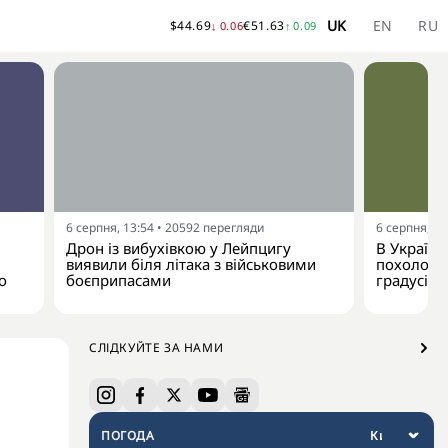
UK
EN
RU
$
44.69
€
51.63
↓
0.06
↑
0.09
6 серпня, 13:54
•
20592
перегляди
6 серпня, 13
Дрон із вибухівкою у Лейпцигу
В Україну
виявили біля літака з військовими
похолодан
о
боєприпасами
градусів
СЛІДКУЙТЕ ЗА НАМИ
ПОГОДА