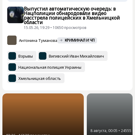
Выпустил автоматическую очередь: в
Нацполиции обнародовали видео
расстрела полицейских в Хмельницкой
области
15.05.26, 19:29 • 10650 просмотров
Антонина Туманова
КРИМИНАЛ И ЧП
Взрывы
Вигивский Иван Михайлович
Национальная полиция Украины
Хмельницкая область
8 августа, 00:05
•
24555
п