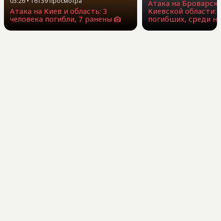
03:26
•
16139
просмотра
Атака на Броварск
Атака на Киев и область: 3
Киевской области: 
человека погибли, 7 ранены
погибших, среди н