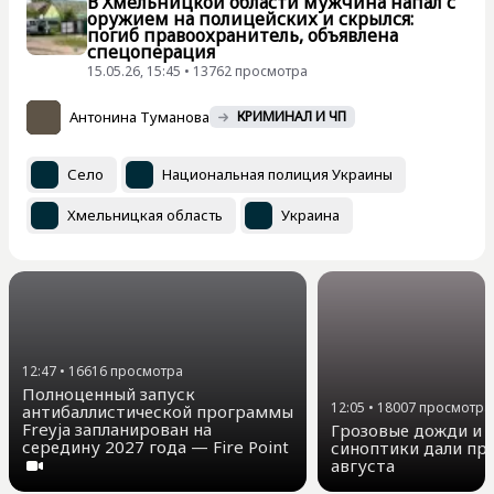
В Хмельницкой области мужчина напал с
оружием на полицейских и скрылся:
погиб правоохранитель, объявлена
спецоперация
15.05.26, 15:45 • 13762 просмотра
Антонина Туманова
КРИМИНАЛ И ЧП
Село
Национальная полиция Украины
Хмельницкая область
Украина
12:47
•
16616
просмотра
Полноценный запуск
12:05
•
18007
просмотра
антибаллистической программы
Freyja запланирован на
Грозовые дожди и д
середину 2027 года — Fire Point
синоптики дали про
августа