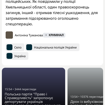
поліцейських. Як повідомили у поліції
Хмельницької області, один правоохоронець
загинув, інший - отримав тілесні ушкодження, для
затримання підозрюваного оголошено
спецоперацію.
Антоніна Туманова
КРИМІНАЛ
Село
Національна поліція України
Україна
15:54
•
3444
перегляди
Польська партія "Право і
13:54
•
10376
перегляди
Справедливість" запропонує
депортувати українців
Дрон із вибухівкою 