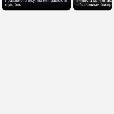
призовного віку, які не працюють
виявили біля літака 
офіційно
військовими боєпр