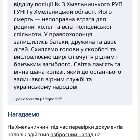
відділу поліції № 3 Хмельницького РУП
ГУНП у Хмельницькій області. Його
смерть — непоправна втрата для
родини, колег та всієї поліцейської
спільноти. У правоохоронця
залишились батьки, дружина та двоє
дітей. Схиляємо голови у скорботі та
висловлюємо щирі співчуття рідним і
близьким загиблого. Світла пам’ять та
вічна шана колезі, який до останнього
залишався вірним службі та
українському народові
- резюмували у Нацполіції.
Нагадаємо
На Хмельниччині під час перевірки документів
чоловік здійснив
озброєний напад
на