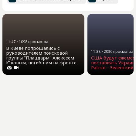
11:47
•
1098
просмотра
В Киеве попрощались с
11:38
•
2036
просмотра
руководителем поисковой
группы "Плацдарм" Алексеем
США будут ежемес
Юковым, погибшим на фронте
поставлять Украин
Patriot - Зеленский