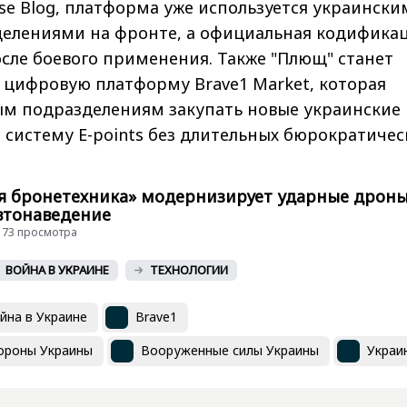
e Blog, платформа уже используется украински
елениями на фронте, а официальная кодифика
осле боевого применения. Также "Плющ" станет
 цифровую платформу Brave1 Market, которая
ым подразделениям закупать новые украинские
 систему E-points без длительных бюрократичес
я бронетехника» модернизирует ударные дроны
втонаведение
 3173 просмотра
ВОЙНА В УКРАИНЕ
ТЕХНОЛОГИИ
йна в Украине
Brave1
ороны Украины
Вооруженные силы Украины
Украи