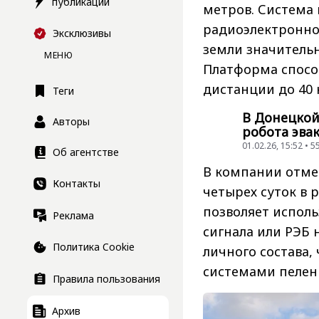
публикации
метров. Система 
радиоэлектронно
Эксклюзивы
земли значительн
МЕНЮ
Платформа способ
дистанции до 40 
Теги
В Донецкой
Авторы
робота эва
01.02.26, 15:52 •
Об агентстве
В компании отме
Контакты
четырех суток в 
позволяет исполь
Реклама
сигнала или РЭБ 
Политика Cookie
личного состава,
системами пелен
Правила пользования
Архив