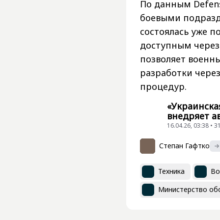
По данным Defens
боевыми подразд
состоялась уже п
доступным через
позволяет военн
разработки через
процедур.
«Украинска
внедряет а
16.04.26, 03:38 •
Степан Гафтко
Техника
Во
Министерство об