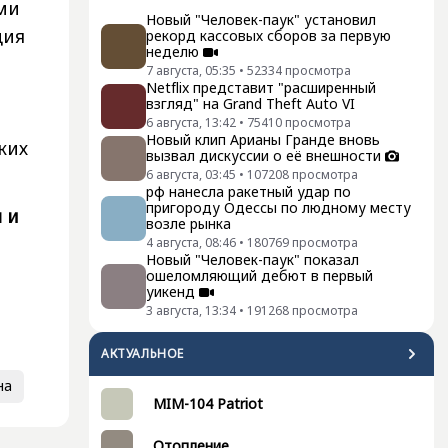
ми
Новый "Человек-паук" установил
ция
рекорд кассовых сборов за первую
неделю
7 августа, 05:35
•
52334
просмотра
Netflix представит "расширенный
взгляд" на Grand Theft Auto VI
6 августа, 13:42
•
75410
просмотра
Новый клип Арианы Гранде вновь
ких
вызвал дискуссии о её внешности
6 августа, 03:45
•
107208
просмотра
рф нанесла ракетный удар по
пригороду Одессы по людному месту
 и
возле рынка
4 августа, 08:46
•
180769
просмотра
Новый "Человек-паук" показал
ошеломляющий дебют в первый
уикенд
3 августа, 13:34
•
191268
просмотра
АКТУАЛЬНОЕ
на
MIM-104 Patriot
Отопление