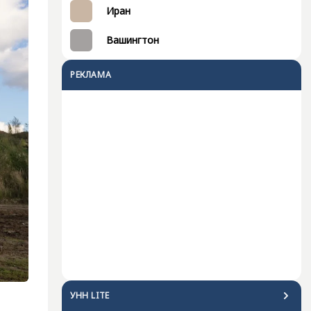
Иран
Вашингтон
РЕКЛАМА
УНН LITE