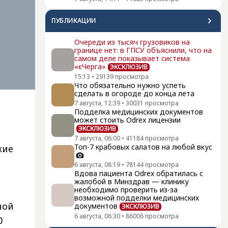
ПУБЛИКАЦИИ
Очереди из тысяч грузовиков на
границе нет: в ГПСУ объяснили, что на
самом деле показывает система
«єЧерга»
ЭКСКЛЮЗИВ
15:13
•
29139
просмотра
Что обязательно нужно успеть
сделать в огороде до конца лета
7 августа, 12:39
•
30031
просмотра
Подделка медицинских документов
может стоить Odrex лицензии
ЭКСКЛЮЗИВ
7 августа, 06:00
•
41184
просмотра
Топ-7 крабовых салатов на любой вкус
кие
6 августа, 08:19
•
78144
просмотра
Вдова пациента Odrex обратилась с
жалобой в Минздрав — клинику
необходимо проверить из-за
возможной подделки медицинских
ной
документов
ЭКСКЛЮЗИВ
6 августа, 06:30
•
86006
просмотра
0