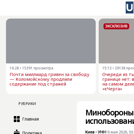
ЭКСКЛЮЗИВ
16:28
•
15391
просмотра
15:13
•
29138
про
Почти миллиард гривен за свободу
Очереди из ты
— Коломойскому продлили
границе нет: 
содержание под стражей
на самом дел
«єЧерга»
РУБРИКИ
Минобороны 
использован
Главная
Киев
•
УНН
16 мая 2026, 03
Политика