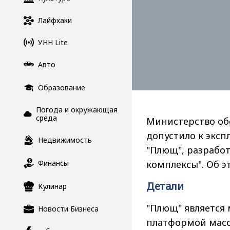
Лайфхаки
УНН Lite
Авто
Образование
Погода и окружающая
среда
Министерство об
допустило к экс
Недвижимость
"Плющ", разрабо
комплексы". Об э
Финансы
Детали
Кулинар
"Плющ" является
Новости Бизнеса
платформой масс