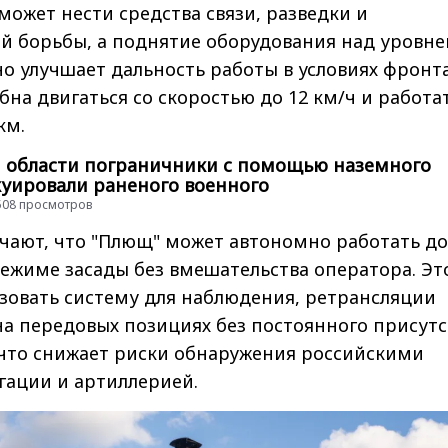
может нести средства связи, разведки и
й борьбы, а поднятие оборудования над уровн
о улучшает дальность работы в условиях фронта
на двигаться со скоростью до 12 км/ч и работа
км.
 области пограничники с помощью наземного
куировали раненого военного
 5508 просмотров
чают, что "Плющ" может автономно работать до
режиме засады без вмешательства оператора. Эт
зовать систему для наблюдения, ретрансляции
на передовых позициях без постоянного присут
 что снижает риски обнаружения российскими
гации и артиллерией.