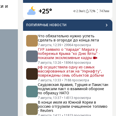
ки и
+25°
2.9
м/с
72
%
747
мм
ПОПУЛЯРНЫЕ НОВОСТИ
Что обязательно нужно успеть
сделать в огороде до конца лета
7 августа, 12:39
•
29964
просмотра
ГУР заявило о "параде" Magura у
побережья Крыма "ко Дню Ялты" -
показали эксклюзивные кадры
7 августа, 13:26
•
18964
просмотра
рф осуществила одну из самых
массированных атак на "Укрнафту",
повреждены семь объектов добычи
7 августа, 13:33
•
7188
просмотра
Саудовская Аравия, Турция и Пакистан
подписали пакт о взаимной обороне
по образцу НАТО
7 августа, 13:37
•
14513
просмотра
В конце июля из Южной Кореи в
россию отгрузили очищенное топливо
- Reuters
7 августа, 14:11
•
11823
просмотра