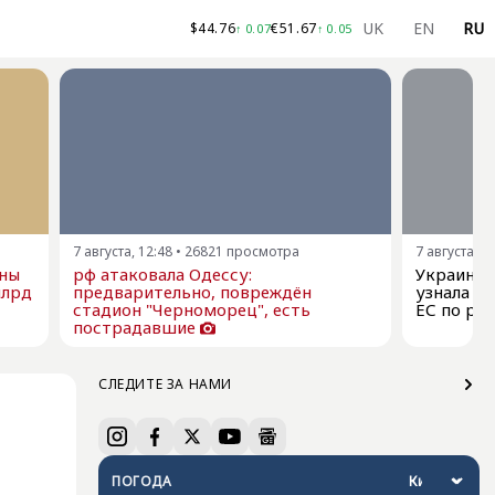
UK
EN
RU
$
44.76
€
51.67
↑
0.07
↑
0.05
7 августа, 12:48
•
26821
просмотра
7 августа, 1
ны
рф атаковала Одессу:
Украина 
млрд
предварительно, повреждён
узнала о
стадион "Черноморец", есть
ЕС по ра
пострадавшие
СЛЕДИТЕ ЗА НАМИ
ПОГОДА