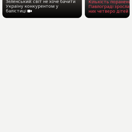
Зеленський: світ не хоче бачити
Кількість поранени
Україну конкурентом у
Павлограді зросла 
балістиці
них четверо дітей