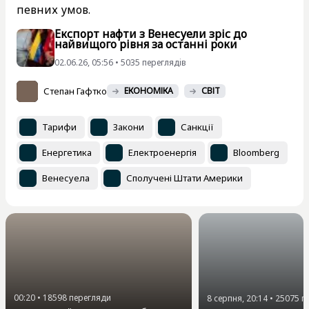
певних умов.
Експорт нафти з Венесуели зріс до
найвищого рівня за останні роки
02.06.26, 05:56 • 5035 переглядiв
Степан Гафтко
ЕКОНОМІКА
СВІТ
Тарифи
Закони
Санкції
Енергетика
Електроенергія
Bloomberg
Венесуела
Сполучені Штати Америки
00:20
•
18598
перегляди
8 серпня, 20:14
•
25075
п