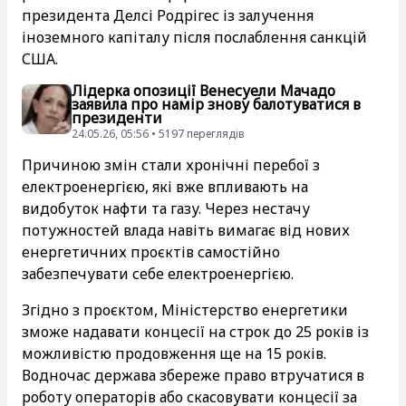
президента Делсі Родрігес із залучення
іноземного капіталу після послаблення санкцій
США.
Лідерка опозиції Венесуели Мачадо
заявила про намір знову балотуватися в
президенти
24.05.26, 05:56 • 5197 переглядiв
Причиною змін стали хронічні перебої з
електроенергією, які вже впливають на
видобуток нафти та газу. Через нестачу
потужностей влада навіть вимагає від нових
енергетичних проєктів самостійно
забезпечувати себе електроенергією.
Згідно з проєктом, Міністерство енергетики
зможе надавати концесії на строк до 25 років із
можливістю продовження ще на 15 років.
Водночас держава збереже право втручатися в
роботу операторів або скасовувати концесії за