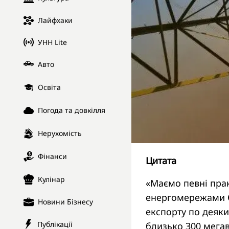
Лайфхаки
УНН Lite
Авто
Освіта
Погода та довкілля
Нерухомість
Фінанси
Цитата
Кулінар
«Маємо певні прак
енергомережами Є
Новини Бізнесу
експорту по деяк
Публікації
близько 300 мега