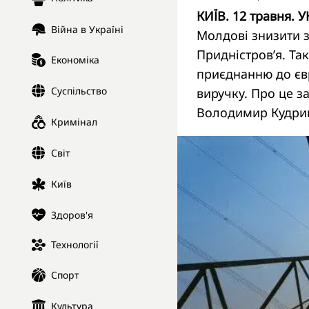
КИЇВ. 12 травня. У
Війна в Україні
Молдові знизити з
Придністров’я. Та
Економіка
приєднанню до євр
Суспільство
виручку. Про це з
Володимир Кудри
Кримінал
Світ
Київ
Здоров'я
Технології
Спорт
Культура