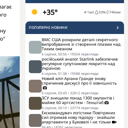
магає
+35°
1
м/с
33
%
746
мм
ого
ПОПУЛЯРНI НОВИНИ
тну
о"
ВМС США розкрили деталі секретного
випробування зі створення плазми над
Тихим океаном
6 серпня, 00:56
•
19554
перегляди
російський аналог Starlink забезпечив
регулярне супутникове покриття над
Україною
6 серпня, 01:38
•
19588
перегляди
Новий кліп Аріани Гранде знову
спричинив дискусії про її зовнішність
6 серпня, 03:45
•
32812
перегляди
ЗСУ знищили понад 1300 окупантів і
майже 60 артсистем - Генштаб
6 серпня, 04:10
•
23774
перегляди
Екскомандувач логістики Повітряних
сил отримав нову підозру - знайшли
апартаменти у Буковелі і не тільки
06:49
•
18391
перегляди