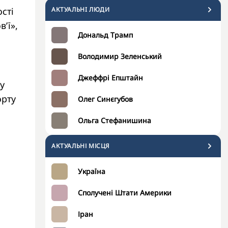
сті
АКТУАЛЬНI ЛЮДИ
’ї»,
Дональд Трамп
Володимир Зеленський
Джеффрі Епштайн
у
орту
Олег Синєгубов
Ольга Стефанишина
АКТУАЛЬНІ МІСЦЯ
Україна
Сполучені Штати Америки
Іран