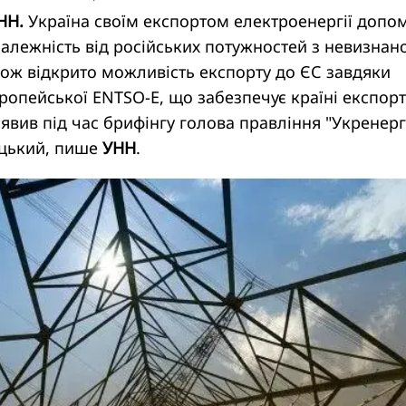
НН.
Україна своїм експортом електроенергії допо
алежність від російських потужностей з невизнан
кож відкрито можливість експорту до ЄС завдяки
опейської ENTSO-E, що забезпечує країні експор
аявив під час брифінгу голова правління "Укренерг
цький, пише
УНН
.