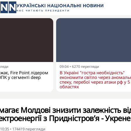
гляди
09:04
•
6270
перегляди
ає, Fire Point лідером
В Україні "гостра необхідність"
ОПК у сегменті deep
економити світло через аномаль
спеку, перебої через атаки рф у 5
областях
магає Молдові знизити залежність ві
ектроенергії з Придністров’я - Укрен
 10:35
•
174419
перегляди