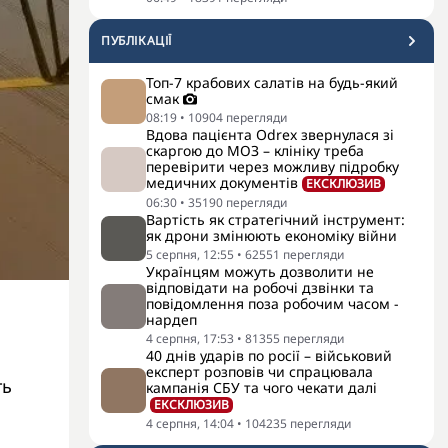
ПУБЛІКАЦІЇ
Топ-7 крабових салатів на будь-який
смак
08:19
•
10904
перегляди
Вдова пацієнта Odrex звернулася зі
скаргою до МОЗ – клініку треба
перевірити через можливу підробку
медичних документів
ЕКСКЛЮЗИВ
06:30
•
35190
перегляди
Вартість як стратегічний інструмент:
як дрони змінюють економіку війни
5 серпня, 12:55
•
62551
перегляди
Українцям можуть дозволити не
відповідати на робочі дзвінки та
повідомлення поза робочим часом -
нардеп
4 серпня, 17:53
•
81355
перегляди
40 днів ударів по росії – військовий
експерт розповів чи спрацювала
ть
кампанія СБУ та чого чекати далі
ЕКСКЛЮЗИВ
4 серпня, 14:04
•
104235
перегляди