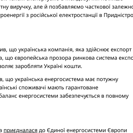
ну виручку, але й позбавляємо часткової залежно
оенергії з російської електростанції в Придністров
в, що українська компанія, яка здійснює експорт 
а, що європейська прозора ринкова система експ
зволяє заробляти Україні кошти.
в, що українська енергосистема має потужну
аїнські споживачі мають гарантоване
баланс енергосистеми забезпечується в повному
на
приєдналася
до Єдиної енергосистеми Європи