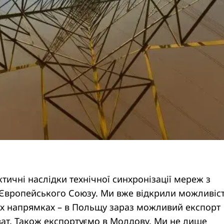
тичні наслідки технічної синхронізації мереж з
вропейського Союзу. Ми вже відкрили можливіс
их напрямках – в Польщу зараз можливий експорт
ват. Також експортуємо в Молдову. Ми не лише