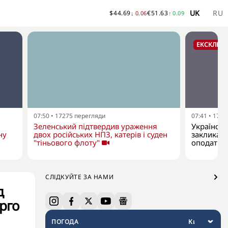
UK
RU
$
44.69
€
51.63
↓
0.06
↑
0.09
ЕКСКЛЮЗ
07:50
•
17275
перегляди
07:41
•
1793
Зеленський підтвердив ураження
Українськ
ну
двох російських НПЗ, катерів і суден
закликає 
"тіньового флоту"
оподаткув
СЛІДКУЙТЕ ЗА НАМИ
д
ерго
ПОГОДА