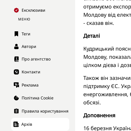
отримуємо експорт
Ексклюзиви
Молдову від електр
МЕНЮ
- сказав він.
Теги
Деталі
Автори
Кудрицький поясни
Молдову, показал
Про агентство
цілком дієва і до
Контакти
Також він зазначи
Реклама
підтримку ЄС. Укр
енергоживлення, 
Політика Cookie
обсязі.
Правила користування
Доповнення
Архів
16 березня Украї