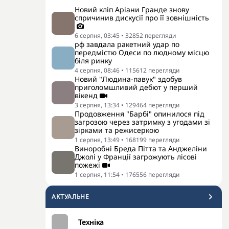
Новий кліп Аріани Гранде знову
спричинив дискусії про її зовнішність
6 серпня, 03:45
•
32852
перегляди
рф завдала ракетний удар по
передмістю Одеси по людному місцю
біля ринку
4 серпня, 08:46
•
115612
перегляди
Новий "Людина-павук" здобув
приголомшливий дебют у перший
вікенд
3 серпня, 13:34
•
129464
перегляди
Продовження "Барбі" опинилося під
загрозою через затримку з угодами зі
зірками та режисеркою
1 серпня, 13:49
•
168199
перегляди
Виноробні Бреда Пітта та Анджеліни
Джолі у Франції загрожують лісові
пожежі
1 серпня, 11:54
•
176556
перегляди
АКТУАЛЬНЕ
Техніка