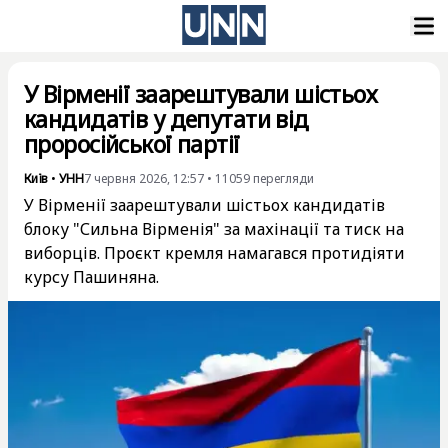
У Вірменії заарештували шістьох
кандидатів у депутати від
проросійської партії
Київ
•
УНН
7 червня 2026, 12:57
•
11059
перегляди
У Вірменії заарештували шістьох кандидатів
блоку "Сильна Вірменія" за махінації та тиск на
виборців. Проєкт кремля намагався протидіяти
курсу Пашиняна.