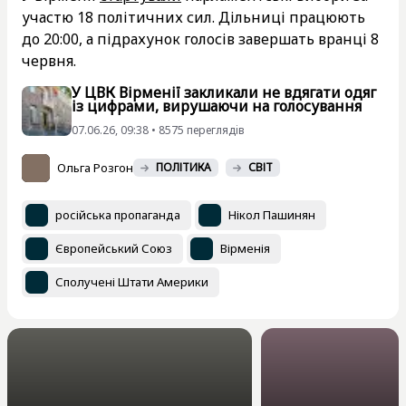
участю 18 політичних сил. Дільниці працюють
до 20:00, а підрахунок голосів завершать вранці 8
червня.
У ЦВК Вірменії закликали не вдягати одяг
із цифрами, вирушаючи на голосування
07.06.26, 09:38 • 8575 переглядiв
Ольга Розгон
ПОЛІТИКА
СВІТ
російська пропаганда
Нікол Пашинян
Європейський Союз
Вірменія
Сполучені Штати Америки