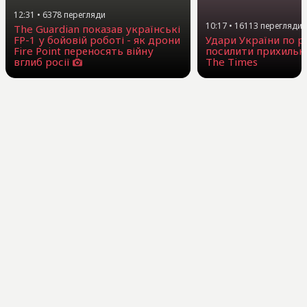
12:31
•
6378
перегляди
10:17
•
16113
перегляди
The Guardian показав українські
FP-1 у бойовій роботі - як дрони
Удари України по 
Fire Point переносять війну
посилити прихильни
вглиб росії
The Times