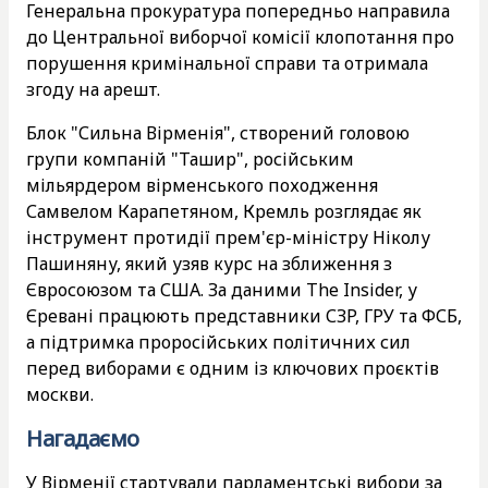
Генеральна прокуратура попередньо направила
до Центральної виборчої комісії клопотання про
порушення кримінальної справи та отримала
згоду на арешт.
Блок "Сильна Вірменія", створений головою
групи компаній "Ташир", російським
мільярдером вірменського походження
Самвелом Карапетяном, Кремль розглядає як
інструмент протидії прем'єр-міністру Ніколу
Пашиняну, який узяв курс на зближення з
Євросоюзом та США. За даними The Insider, у
Єревані працюють представники СЗР, ГРУ та ФСБ,
а підтримка проросійських політичних сил
перед виборами є одним із ключових проєктів
москви.
Нагадаємо
У Вірменії
стартували
парламентські вибори за