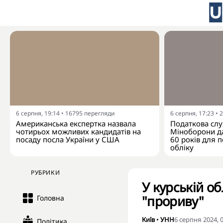
6 серпня, 19:14
•
16795
перегляди
6 серпня, 17:23
•
2
Американська експертка назвала
Податкова слу
чотирьох можливих кандидатів на
Міноборони да
посаду посла України у США
60 років для п
обліку
РУБРИКИ
У курській о
"прориву"
Головна
Київ
•
УНН
6 серпня 2024, 
Політика