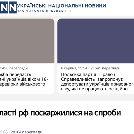
1496
перегляди
6 серпня, 15:54
•
21541
перегляди
жба передасть
Польська партія "Право і
ні українців віком 18-
Справедливість" запропонує
еревірки військового
депортувати українців призовног
віку, які не працюють офіційно
бласті рф поскаржилися на спроби
09:08
•
28164
перегляди