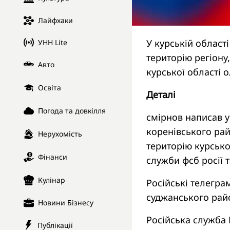
Лайфхаки
У курській област
УНН Lite
територію регіону
Авто
курської області 
Освіта
Деталі
Погода та довкілля
смірнов написав у
коренівського рай
Нерухомість
територію курсько
Фінанси
служби фсб росії 
Кулінар
Російські телегр
суджанського райо
Новини Бізнесу
Російська служба
Публікації