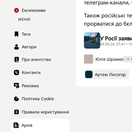
телеграм-канали, б
Ексклюзиви
Також російські 
МЕНЮ
прорватися до бє
Теги
У Росії зая
06.08.24, 07:41 • 
Автори
Юлія Шрамко
Про агентство
Контакти
Артем Лисогор
Реклама
Політика Cookie
Правила користування
Архів