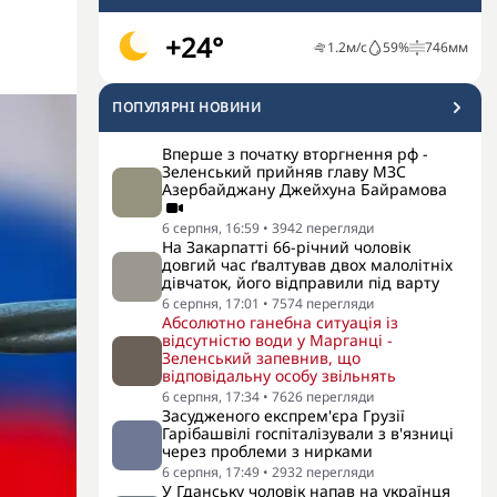
+24°
1.2
м/с
59
%
746
мм
ПОПУЛЯРНI НОВИНИ
Вперше з початку вторгнення рф -
Зеленський прийняв главу МЗС
Азербайджану Джейхуна Байрамова
6 серпня, 16:59
•
3942
перегляди
На Закарпатті 66-річний чоловік
довгий час ґвалтував двох малолітніх
дівчаток, його відправили під варту
6 серпня, 17:01
•
7574
перегляди
Абсолютно ганебна ситуація із
відсутністю води у Марганці -
Зеленський запевнив, що
відповідальну особу звільнять
6 серпня, 17:34
•
7626
перегляди
Засудженого експрем'єра Грузії
Гарібашвілі госпіталізували з в'язниці
через проблеми з нирками
6 серпня, 17:49
•
2932
перегляди
У Гданську чоловік напав на українця