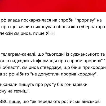
і рф влада поскаржилася на спроби "прориву" на
, про що заявив виконувач обов'язків губернатора
олексій смірнов, пише
УНН
.
 телеграм-каналі, що "сьогодні із суджанського та
онів надходить інформація про спроби прориву" "
ї області". смірнов стверджує, що бійці прикордон
та зс рф нібито "не допустили прорив кордону".
ам-канали пишуть про
рух
"у бік гончарівки
ну на техніці".
 BBC
пише
, що "як передають російські військові