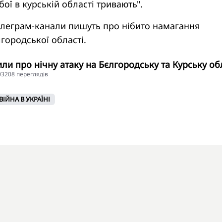
ої в курській області тривають".
телеграм-канали
пишуть
про нібито намагання
лгородської області.
вили про нічну атаку на Бєлгородську та Курську об
103208 переглядiв
ВІЙНА В УКРАЇНІ