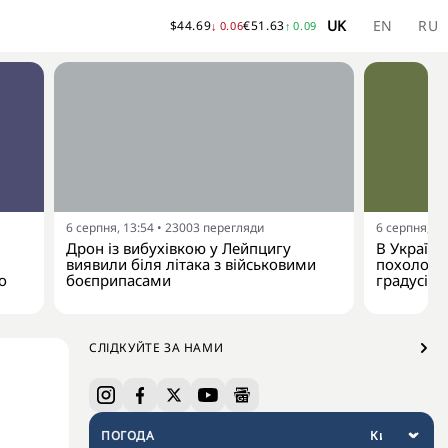
UK
EN
RU
$
44.69
€
51.63
↓
0.06
↑
0.09
6 серпня, 13:54
•
23003
перегляди
6 серпня, 13
Дрон із вибухівкою у Лейпцигу
В Україну
виявили біля літака з військовими
похолодан
о
боєприпасами
градусів
СЛІДКУЙТЕ ЗА НАМИ
ПОГОДА