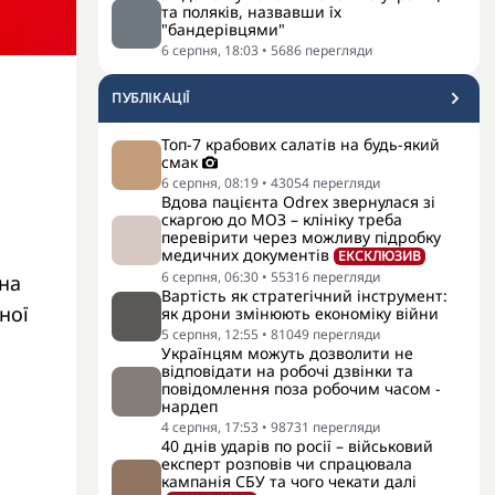
та поляків, назвавши їх
"бандерівцями"
6 серпня, 18:03
•
5686
перегляди
ПУБЛІКАЦІЇ
Топ-7 крабових салатів на будь-який
смак
6 серпня, 08:19
•
43054
перегляди
Вдова пацієнта Odrex звернулася зі
скаргою до МОЗ – клініку треба
перевірити через можливу підробку
медичних документів
ЕКСКЛЮЗИВ
6 серпня, 06:30
•
55316
перегляди
на
Вартість як стратегічний інструмент:
ної
як дрони змінюють економіку війни
5 серпня, 12:55
•
81049
перегляди
Українцям можуть дозволити не
відповідати на робочі дзвінки та
повідомлення поза робочим часом -
нардеп
4 серпня, 17:53
•
98731
перегляди
40 днів ударів по росії – військовий
експерт розповів чи спрацювала
кампанія СБУ та чого чекати далі