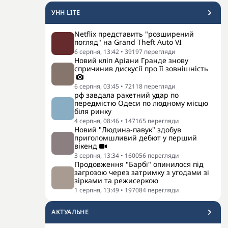
УНН LITE
Netflix представить "розширений
погляд" на Grand Theft Auto VI
6 серпня, 13:42
•
39197
перегляди
Новий кліп Аріани Гранде знову
спричинив дискусії про її зовнішність
6 серпня, 03:45
•
72118
перегляди
рф завдала ракетний удар по
передмістю Одеси по людному місцю
біля ринку
4 серпня, 08:46
•
147165
перегляди
Новий "Людина-павук" здобув
приголомшливий дебют у перший
вікенд
3 серпня, 13:34
•
160056
перегляди
Продовження "Барбі" опинилося під
загрозою через затримку з угодами зі
зірками та режисеркою
1 серпня, 13:49
•
197084
перегляди
АКТУАЛЬНЕ