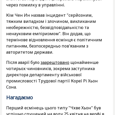
через помилку в управлінні.
Кім Чен Ин назвав інцидент "серйозним,
тяжким випадком і злочином, викликаним
необережністю, безвідповідальністю та
ненауковим емпіризмом". Він додав, що
термінове відновлення есмінця є політичним
питанням, безпосередньо пов'язаним з
авторитетом держави.
Після аварії було
заарештовано
щонайменше
чотирьох чиновників, зокрема заступника
директора департаменту військової
промисловості Трудової партії Кореї Рі Хьон
Сона.
Нагадаємо
Перший есмінець цього типу "Чхве Хьон" був
успішно спущений на воду 25 квітня на верфі в