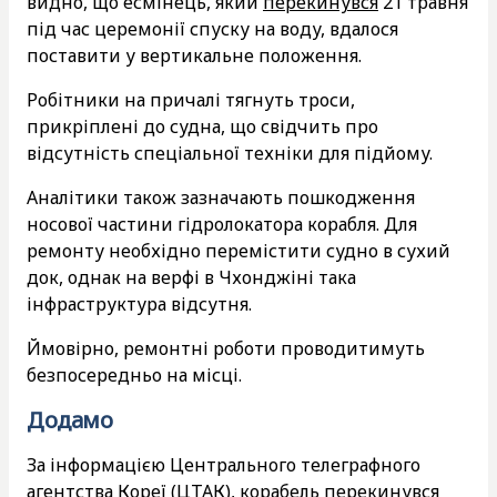
видно, що есмінець, який
перекинувся
21 травня
під час церемонії спуску на воду, вдалося
поставити у вертикальне положення.
Робітники на причалі тягнуть троси,
прикріплені до судна, що свідчить про
відсутність спеціальної техніки для підйому.
Аналітики також зазначають пошкодження
носової частини гідролокатора корабля. Для
ремонту необхідно перемістити судно в сухий
док, однак на верфі в Чхонджіні така
інфраструктура відсутня.
Ймовірно, ремонтні роботи проводитимуть
безпосередньо на місці.
Додамо
За інформацією Центрального телеграфного
агентства Кореї (ЦТАК), корабель перекинувся