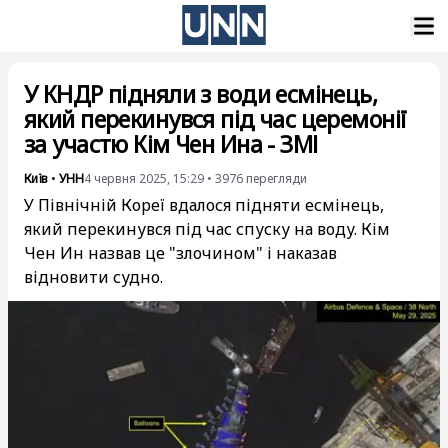
У КНДР підняли з води есмінець,
який перекинувся під час церемонії
за участю Кім Чен Ина - ЗМІ
Київ
•
УНН
4 червня 2025, 15:29
•
3976
перегляди
У Північній Кореї вдалося підняти есмінець,
який перекинувся під час спуску на воду. Кім
Чен Ин назвав це "злочином" і наказав
відновити судно.