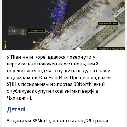
У Північній Кореї вдалося повернути у
вертикальне положення есмінець, який
перекинувся під час спуску на воду на очах у
лідера країни Кім Чен Ина. Про це повідомляє
УНН
з посиланням на портал 38North, який
опублікував супутникові знімки верфі в
Чхонджіні.
Деталі
За
даними
38North, на знімках від 29 травня