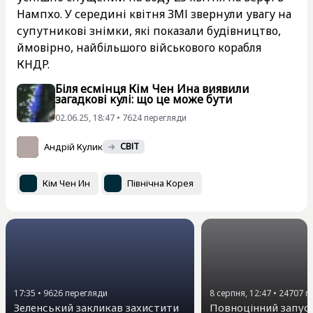
Нампхо. У середині квітня ЗМІ звернули увагу на
супутникові знімки, які показали будівництво,
ймовірно, найбільшого військового корабля
КНДР.
Біля есмінця Кім Чен Ина виявили
загадкові кулі: що це може бути
02.06.25, 18:47 • 7624 перегляди
Андрій Кулик
СВІТ
Кім Чен Ин
Північна Корея
17:35
•
9626
перегляди
8 серпня, 12:47
•
24707
п
Зеленський закликав захистити
Повноцінний запус