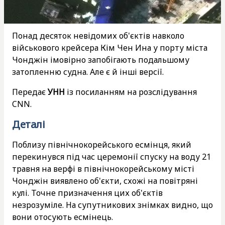
Понад десяток невідомих об'єктів навколо
військового крейсера Кім Чен Ина у порту міста
Чонджін імовірно запобігають подальшому
затопленню судна. Але є й інші версії.
Передає
УНН
із посиланням на розслідування
CNN.
Деталі
Поблизу північнокорейського есмінця, який
перекинувся під час церемонії спуску на воду 21
травня на верфі в північнокорейському місті
Чонджін виявлено об'єкти, схожі на повітряні
кулі. Точне призначення цих об'єктів
незрозуміле. На супутникових знімках видно, що
вони отосують есмінець.