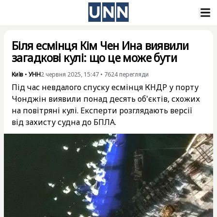
Біля есмінця Кім Чен Ина виявили
загадкові кулі: що це може бути
Київ
•
УНН
2 червня 2025, 15:47
•
7624
перегляди
Під час невдалого спуску есмінця КНДР у порту
Чонджін виявили понад десять об'єктів, схожих
на повітряні кулі. Експерти розглядають версії
від захисту судна до БПЛА.