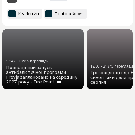
Кім Чен Ин
Північна Корея
12:47
•
19915
перегляди
12:05
•
21245
перегляди
Повноцінний запуск
антибалістичної програми
Грозові дощі і до +3
Freyja заплановано на середину
синоптики дали про
2027 року - Fire Point
серпня