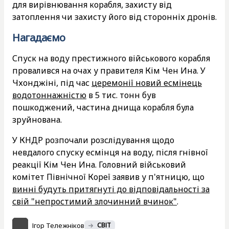
для вирівнювання корабля, захисту від
затоплення чи захисту його від сторонніх дронів.
Нагадаємо
Спуск на воду престижного військового корабля
провалився на очах у правителя Кім Чен Ина. У
Чхонджіні, під час
церемонії новий есмінець
водотоннажністю
в 5 тис. тонн був
пошкоджений, частина днища корабля була
зруйнована.
У КНДР розпочали розслідування щодо
невдалого спуску есмінця на воду, після гнівної
реакції Кім Чен Ина. Головний військовий
комітет Північної Кореї заявив у п'ятницю, що
винні будуть притягнуті до відповідальності за
свій "непростимий злочинний вчинок"
.
Ігор Тележніков
СВІТ