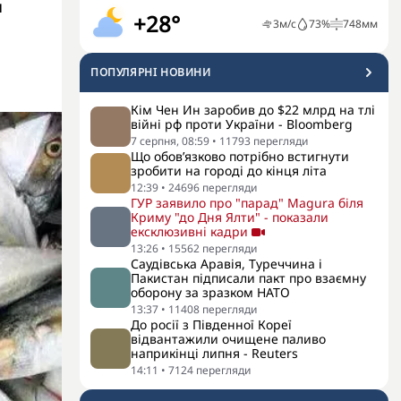
н
+28°
3
м/с
73
%
748
мм
ПОПУЛЯРНI НОВИНИ
Кім Чен Ин заробив до $22 млрд на тлі
війні рф проти України - Bloomberg
7 серпня, 08:59
•
11793
перегляди
Що обов’язково потрібно встигнути
зробити на городі до кінця літа
12:39
•
24696
перегляди
ГУР заявило про "парад" Magura біля
Криму "до Дня Ялти" - показали
ексклюзивні кадри
13:26
•
15562
перегляди
Саудівська Аравія, Туреччина і
Пакистан підписали пакт про взаємну
оборону за зразком НАТО
13:37
•
11408
перегляди
До росії з Південної Кореї
відвантажили очищене паливо
наприкінці липня - Reuters
14:11
•
7124
перегляди