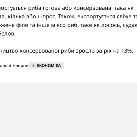
ортується риба готова або консервована, така як
а, кілька або шпрот. Також, експортується свіже т
ене філе та інше м'ясо риб, таке як лосось, суда
Бєлов.
бництво
консервованої риби
зросло за рік на 13%.
нальні Новини
ЕКОНОМІКА