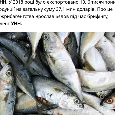
УНН.
У 2018 році було експортовано 10, 6 тисяч тон
одукції на загальну суму 37,1 млн доларів. Про це
жрибагентства Ярослав Бєлов під час брифінгу,
ндент
УНН.