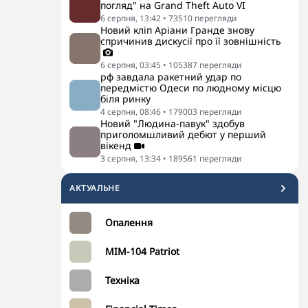
погляд" на Grand Theft Auto VI
6 серпня, 13:42
•
73510
перегляди
Новий кліп Аріани Гранде знову
спричинив дискусії про її зовнішність
6 серпня, 03:45
•
105387
перегляди
рф завдала ракетний удар по
передмістю Одеси по людному місцю
біля ринку
4 серпня, 08:46
•
179003
перегляди
Новий "Людина-павук" здобув
приголомшливий дебют у перший
вікенд
3 серпня, 13:34
•
189561
перегляди
АКТУАЛЬНЕ
Опалення
MIM-104 Patriot
Техніка