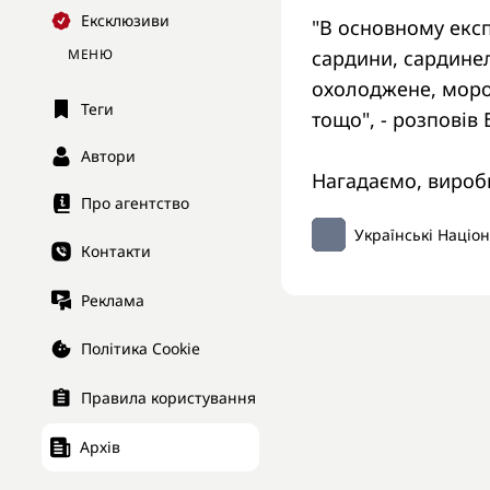
Ексклюзиви
"В основному експ
МЕНЮ
сардини, сардинел
охолоджене, морож
Теги
тощо", - розповів 
Автори
Нагадаємо, виро
Про агентство
Українські Націо
Контакти
Реклама
Політика Cookie
Правила користування
Архів