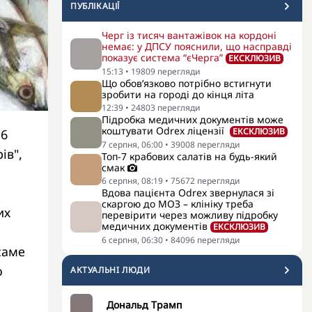
ПУБЛІКАЦІЇ
Черг із тисяч вантажівок на кордоні
немає: у ДПСУ пояснили, що насправді
показує система “єЧерга”
ЕКСКЛЮЗИВ
15:13
•
19809
перегляди
Що обов’язково потрібно встигнути
зробити на городі до кінця літа
12:39
•
24803
перегляди
Підробка медичних документів може
коштувати Odrex ліцензії
ЕКСКЛЮЗИВ
 6
7 серпня, 06:00
•
39008
перегляди
ів",
Топ-7 крабових салатів на будь-який
смак
6 серпня, 08:19
•
75672
перегляди
Вдова пацієнта Odrex звернулася зі
скаргою до МОЗ – клініку треба
их
перевірити через можливу підробку
медичних документів
ЕКСКЛЮЗИВ
6 серпня, 06:30
•
84096
перегляди
саме
о
АКТУАЛЬНI ЛЮДИ
Дональд Трамп