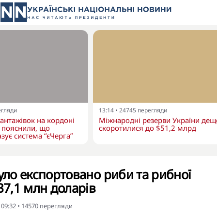
егляди
13:14
•
24745
перегляди
вантажівок на кордоні
Міжнародні резерви України дещ
 пояснили, що
скоротилися до $51,2 млрд
зує система “єЧерга”
було експортовано риби та рибної
37,1 млн доларів
 09:32
•
14570
перегляди