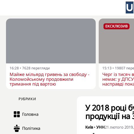
ЕКСКЛЮЗИВ
16:28
•
7628
перегляди
15:13
•
19807
пер
Майже мільярд гривень за свободу -
Черг із тисяч 
Коломойському продовжили
немає: у ДПСУ
тримання під вартою
насправді пока
РУБРИКИ
У 2018 році 
продукції на 
Головна
Київ
•
УНН
21 лютого 2019,
Політика