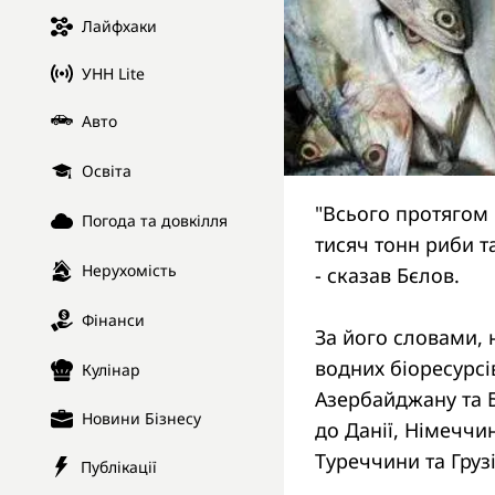
Лайфхаки
УНН Lite
Авто
Освіта
"Всього протягом 
Погода та довкілля
тисяч тонн риби т
Нерухомість
- сказав Бєлов.
Фінанси
За його словами, 
водних біоресурсі
Кулінар
Азербайджану та Б
Новини Бізнесу
до Данії, Німеччи
Туреччини та Грузі
Публікації