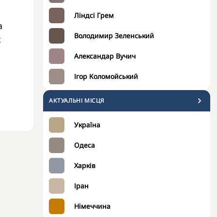
Ліндсі Грем
а
Володимир Зеленський
к
Александар Вучич
Ігор Коломойський
АКТУАЛЬНІ МІСЦЯ
Україна
Одеса
Харків
Іран
Німеччина