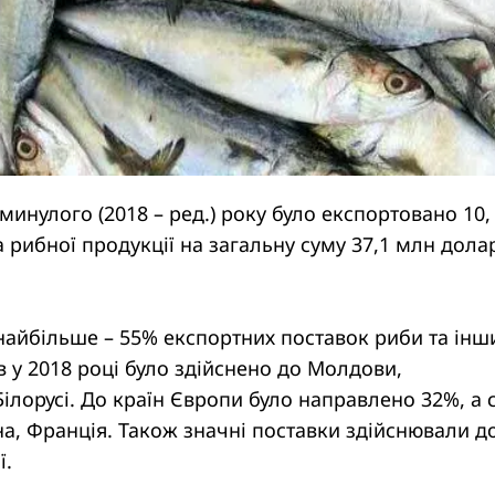
минулого (2018 – ред.) року було експортовано 10,
а рибної продукції на загальну суму 37,1 млн долар
найбільше – 55% експортних поставок риби та інш
в у 2018 році було здійснено до Молдови,
ілорусі. До країн Європи було направлено 32%, а 
на, Франція. Також значні поставки здійснювали д
ї.