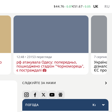
UK
RU
$
44.76
€
51.67
↑
0.07
↑
0.05
12:48
•
23153
перегляди
7 серпня, 11
о
рф атакувала Одесу: попередньо,
Україна я
пошкоджено стадіон "Чорноморець",
дізналося
є постраждалі
ЄС про р
СЛІДКУЙТЕ ЗА НАМИ
ПОГОДА