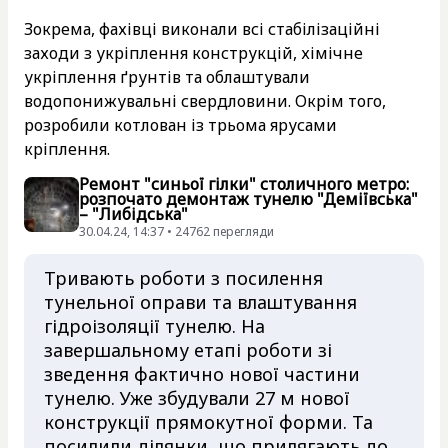
Зокрема, фахівці виконали всі стабілізаційні
заходи з укріплення конструкцій, хімічне
укріплення ґрунтів та облаштували
водопонижувальні свердловини. Окрім того,
розробили котлован із трьома ярусами
кріплення.
Ремонт "синьої гілки" столичного метро:
розпочато демонтаж тунелю "Деміївська"
– "Либідська"
30.04.24, 14:37 • 24762 перегляди
Тривають роботи з посилення
тунельної оправи та влаштування
гідроізоляції тунелю. На
завершальному етапі роботи зі
зведення фактично нової частини
тунелю. Уже збудували 27 м нової
конструкції прямокутної форми. Та
посилили ділянки, що прилягають до