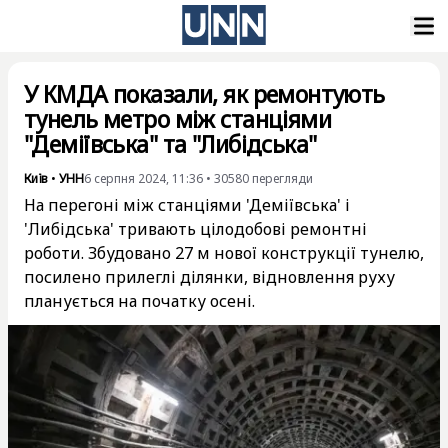
У КМДА показали, як ремонтують
тунель метро між станціями
"Деміївська" та "Либідська"
Київ
•
УНН
6 серпня 2024, 11:36
•
30580
перегляди
На перегоні між станціями 'Деміївська' і
'Либідська' тривають цілодобові ремонтні
роботи. Збудовано 27 м нової конструкції тунелю,
посилено прилеглі ділянки, відновлення руху
планується на початку осені.