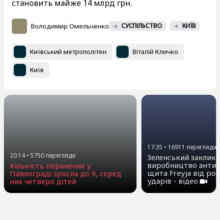
становить майже 14 млрд грн.
Володимир Омельченко
СУСПІЛЬСТВО
КИЇВ
Київський метрополітен
Віталій Кличко
Київ
17:35
•
16911
перегляди
20:14
•
5750
перегляди
Зеленський заклика
виробництво антиб
Кількість поранених у
щита Freyja від ро
Павлограді зросла до 9, серед
ударів - відео
них четверо дітей