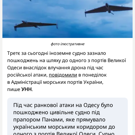
фото ілюстративне
Третє за сьогодні іноземне судно зазнало
пошкоджень на шляху до одного з портів Великої
Одеси внаслідок влучання дрона під час
російської атаки,
повідомили
в понеділок
в Адміністрації морських портів України,
пише
УНН
.
Під час ранкової атаки на Одесу було
пошкоджено цивільне судно під
прапором Панами, яке прямувало
українським морським коридором до
одного з портів Великої Одеси. Судно