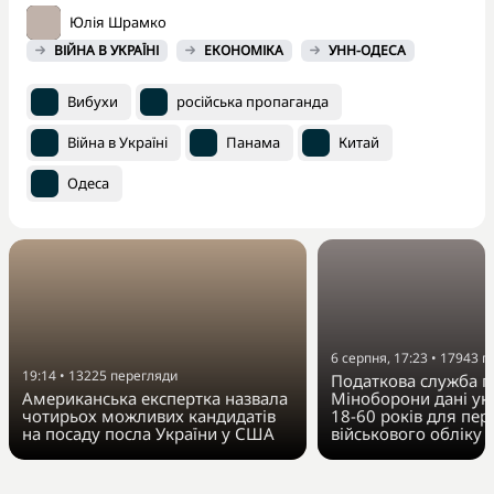
Юлія Шрамко
ВІЙНА В УКРАЇНІ
ЕКОНОМІКА
УНН-ОДЕСА
Вибухи
російська пропаганда
Війна в Україні
Панама
Китай
Одеса
6 серпня, 17:23
•
17943
п
19:14
•
13225
перегляди
Податкова служба п
Американська експертка назвала
Міноборони дані укр
чотирьох можливих кандидатів
18-60 років для пер
на посаду посла України у США
військового обліку