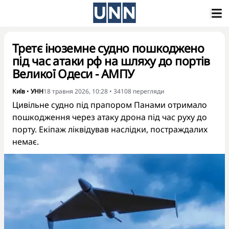
Третє іноземне судно пошкоджено
під час атаки рф на шляху до портів
Великої Одеси - АМПУ
Київ
•
УНН
18 травня 2026, 10:28
•
34108
перегляди
Цивільне судно під прапором Панами отримало
пошкодження через атаку дрона під час руху до
порту. Екіпаж ліквідував наслідки, постраждалих
немає.