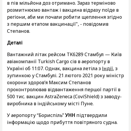
в пів мільйона доз отримано. Зараз терміново
розмитнюємо вантаж і вакцина відразу поїде в
регіони, аби ми почали робити щеплення згідно
з першим етапом вакцинації", - повідомив
Степанов.
Деталі
Вантажний літак рейсом TK6289 Стамбул — Київ
авіакомпанії Turkish Cargo сів в аеропорту в
Україні об 11:07. Однак, вакцина летіла з
Індії
, з
зупинкою у Стамбулі. 21 лютого 2021 року міністр
охорони здоров’я Максим Степанов
проконтролював відвантаження першої партії в
500 тис. вакцин AstraZeneca (CoviShield) з заводу-
виробника в індійському місті Пуне.
У аеропорту “Бориспіль”
УНН
підтвердили
інформацію щодо прибуття повітряного судна.