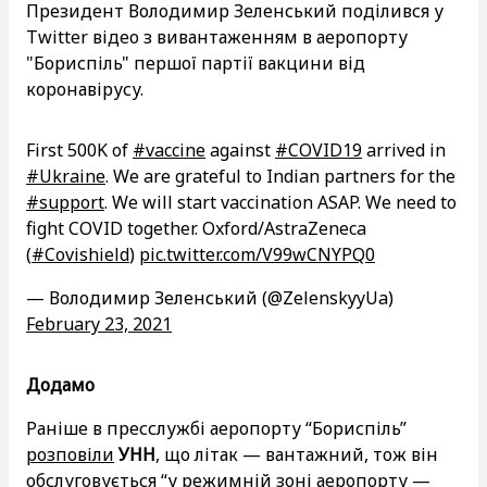
Президент Володимир Зеленський поділився у
Twitter відео з вивантаженням в аеропорту
"Бориспіль" першої партії вакцини від
коронавірусу.
First 500K of
#vaccine
against
#COVID19
arrived in
#Ukraine
. We are grateful to Indian partners for the
#support
. We will start vaccination ASAP. We need to
fight COVID together. Oxford/AstraZeneca
(
#Covishield
)
pic.twitter.com/V99wCNYPQ0
— Володимир Зеленський (@ZelenskyyUa)
February 23, 2021
Додамо
Раніше в пресслужбі аеропорту “Бориспіль”
розповіли
УНН
, що літак — вантажний, тож він
обслуговується “у режимній зоні аеропорту —