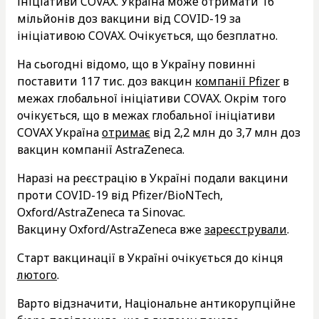
ініціативи COVAX. Україна може отримати 16
мільйонів доз вакцини від COVID-19 за
ініціативою COVAX. Очікується, що безплатно.
На сьогодні відомо, що в Україну повинні
поставити 117 тис. доз вакцин
компанії Pfizer
в
межах глобальної ініціативи COVAX. Окрім того
очікується, що в межах глобальної ініціативи
COVAX Україна
отримає
від 2,2 млн до 3,7 млн доз
вакцин компанії AstraZeneca.
Наразі на реєстрацію в Україні подали вакцини
проти COVID-19 від Pfizer/BioNTech,
Oxford/AstraZeneca та Sinovac.
Вакцину Oxford/AstraZeneca вже
зареєстрували
.
Старт вакцинації в Україні очікується до кінця
лютого
.
Варто відзначити, Національне антикорупційне