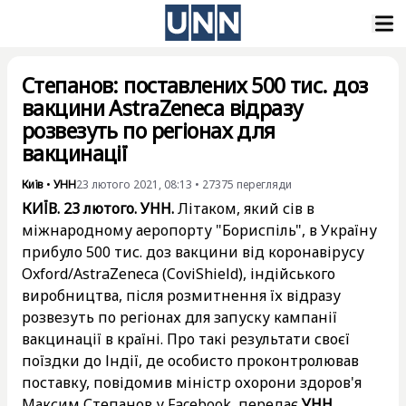
Степанов: поставлених 500 тис. доз
вакцини AstraZeneca відразу
розвезуть по регіонах для
вакцинації
Київ
•
УНН
23 лютого 2021, 08:13
•
27375
перегляди
КИЇВ. 23 лютого. УНН.
Літаком, який сів в
міжнародному аеропорту "Бориспіль", в Україну
прибуло 500 тис. доз вакцини від коронавірусу
Oxford/AstraZeneca (CoviShield), індійського
виробництва, після розмитнення їх відразу
розвезуть по регіонах для запуску кампанії
вакцинації в країні. Про такі результати своєї
поїздки до Індії, де особисто проконтролював
поставку, повідомив міністр охорони здоров'я
Максим Степанов у Facebook, передає
УНН
.