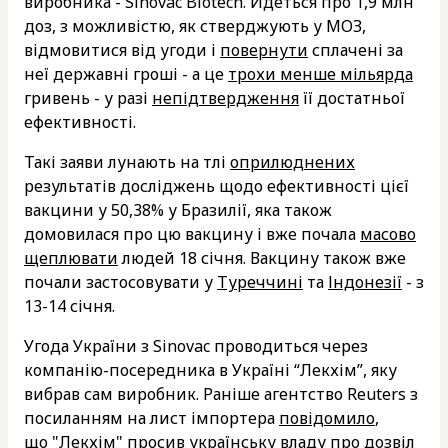
виробника - Sinovac Biotech. Йдеться про 1,9 млн
доз, з можливістю, як стверджують у МОЗ,
відмовитися від угоди і
повернути
сплачені за
неї державні гроші - а це
трохи менше мільярда
гривень - у разі
непідтвердження
її достатньої
ефективності.
Такі заяви лунають на тлі
оприлюднених
результатів досліджень щодо ефективності цієї
вакцини у 50,38% у Бразилії, яка також
домовилася про цю вакцину і вже почала
масово
щеплювати
людей 18 січня. Вакцину також вже
почали застосовувати у
Туреччині
та
Індонезії
- з
13-14 січня.
Угода України з Sinovac проводиться через
компанію-посередника в Україні “Лекхім”, яку
вибрав сам виробник. Раніше агентство Reuters з
посиланням на лист імпортера
повідомило
,
що "Лекхім" просив українську владу про дозвіл