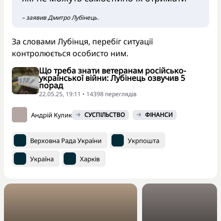
– заявив Дмитро Лубінець.
За словами Лубінця, перебіг ситуації
контролюється особисто ним.
Що треба знати ветеранам російсько-
української війни: Лубінець озвучив 5
порад
22.05.25, 19:11 • 14398 переглядiв
Андрій Кулик
СУСПІЛЬСТВО
ФІНАНСИ
Верховна Рада України
Укрпошта
Україна
Харків