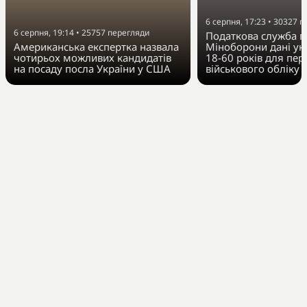
6 серпня, 17:23
•
30327
п
6 серпня, 19:14
•
25757
перегляди
Податкова служба п
Американська експертка назвала
Міноборони дані укр
чотирьох можливих кандидатів
18-60 років для пер
на посаду посла України у США
військового обліку