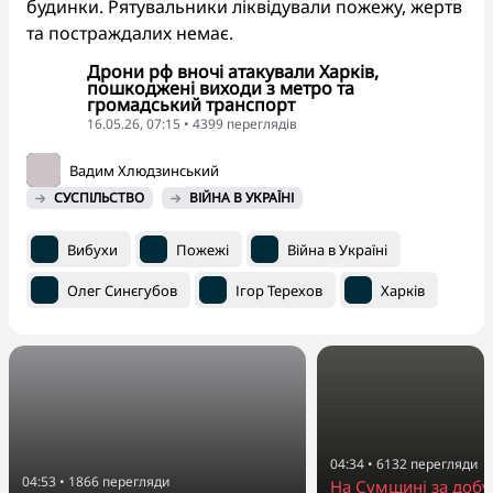
будинки. Рятувальники ліквідували пожежу, жертв
та постраждалих немає.
Дрони рф вночі атакували Харків,
пошкоджені виходи з метро та
громадський транспорт
16.05.26, 07:15 • 4399 переглядiв
Вадим Хлюдзинський
СУСПІЛЬСТВО
ВІЙНА В УКРАЇНІ
Вибухи
Пожежі
Війна в Україні
Олег Синєгубов
Ігор Терехов
Харків
04:34
•
6132
перегляди
04:53
•
1866
перегляди
На Сумщині за добу