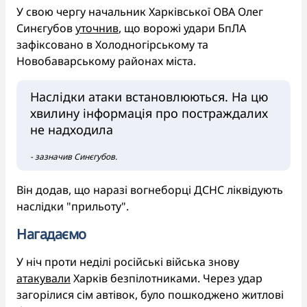
У свою чергу начальник Харківської ОВА Олег
Синєгубов
уточнив
, що ворожі удари БпЛА
зафіксовано в Холодногірському та
Новобаварському районах міста.
Наслідки атаки встановлюються. На цю
хвилину інформація про постраждалих
не надходила
- зазначив Синєгубов.
Він додав, що наразі вогнеборці ДСНС ліквідують
наслідки "прильоту".
Нагадаємо
У ніч проти неділі російські війська знову
атакували
Харків безпілотниками. Через удар
загорілися сім автівок, було пошкоджено житлові