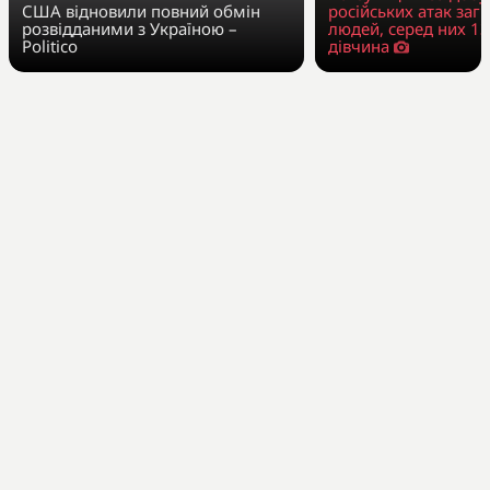
США відновили повний обмін
російських атак заг
розвідданими з Україною –
людей, серед них 13
Politico
дівчина