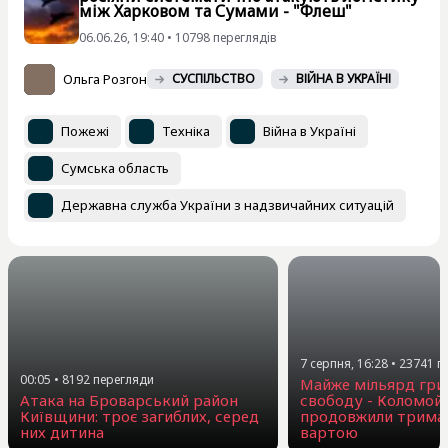
між Харковом та Сумами - "Флеш"
06.06.26, 19:40 • 10798 переглядiв
Ольга Розгон
СУСПІЛЬСТВО
ВІЙНА В УКРАЇНІ
Пожежі
Техніка
Війна в Україні
Сумська область
Державна служба України з надзвичайних ситуацій
7 серпня, 16:28
•
23741
п
00:05
•
8192
перегляди
Майже мільярд гри
Атака на Броварський район
свободу - Коломой
Київщини: троє загиблих, серед
продовжили триман
них дитина
вартою