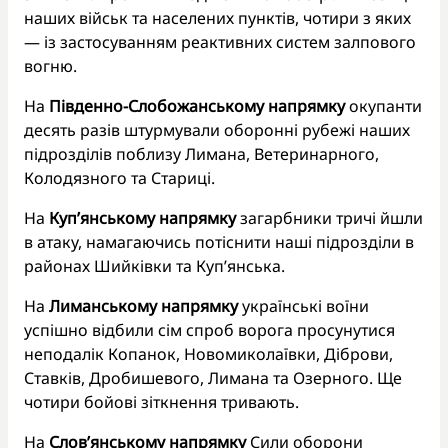
наших військ та населених пунктів, чотири з яких
— із застосуванням реактивних систем залпового
вогню.
На
Південно-Слобожанському напрямку
окупанти
десять разів штурмували оборонні рубежі наших
підрозділів поблизу Лимана, Ветеринарного,
Колодязного та Стариці.
На
Куп’янському напрямку
загарбники тричі йшли
в атаку, намагаючись потіснити наші підрозділи в
районах Шийківки та Куп’янська.
На
Лиманському напрямку
українські воїни
успішно відбили сім спроб ворога просунутися
неподалік Копанок, Новомиколаївки, Діброви,
Ставків, Дробишевого, Лимана та Озерного. Ще
чотири бойові зіткнення тривають.
На
Слов’янському напрямку
Сили оборони