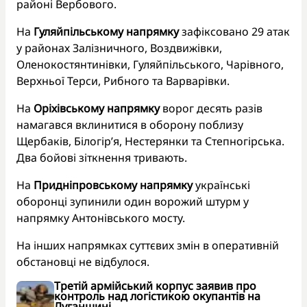
районі Вербового.
На
Гуляйпільському напрямку
зафіксовано 29 атак
у районах Залізничного, Воздвижівки,
Оленокостянтинівки, Гуляйпільського, Чарівного,
Верхньої Терси, Рибного та Варварівки.
На
Оріхівському напрямку
ворог десять разів
намагався вклинитися в оборону поблизу
Щербаків, Білогір’я, Нестерянки та Степногірська.
Два бойові зіткнення тривають.
На
Придніпровському напрямку
українські
оборонці зупинили один ворожий штурм у
напрямку Антонівського мосту.
На інших напрямках суттєвих змін в оперативній
обстановці не відбулося.
Третій армійський корпус заявив про
контроль над логістикою окупантів на
Луганщині