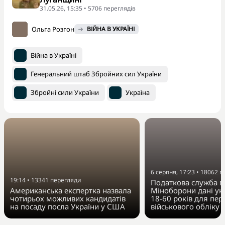
31.05.26, 15:35 • 5706 переглядiв
Ольга Розгон
ВІЙНА В УКРАЇНІ
Війна в Україні
Генеральний штаб Збройних сил України
Збройні сили України
Україна
6 серпня, 17:23
•
18062
п
19:14
•
13341
перегляди
Податкова служба п
Американська експертка назвала
Міноборони дані укр
чотирьох можливих кандидатів
18-60 років для пер
на посаду посла України у США
військового обліку