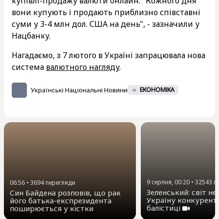
купівлі-продажу валюти онлайн. "Кожного дня
вони купують і продають приблизно співставні
суми у 3-4 млн дол. США на день", - зазначили у
Нацбанку.
Нагадаємо, з 7 лютого в Україні запрацювала нова
система
валютного нагляду
.
Українські Національні Новини
ЕКОНОМІКА
9 серпня, 00:20
•
32543
п
06:56
•
3694
перегляди
Зеленський: світ не
Син Байдена розповів, що рак
Україну конкурент
його батька-експрезидента
балістиці
поширюється у кістки