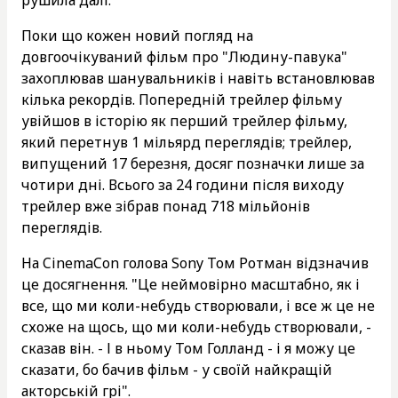
рушила далі.
Поки що кожен новий погляд на
довгоочікуваний фільм про "Людину-павука"
захоплював шанувальників і навіть встановлював
кілька рекордів. Попередній трейлер фільму
увійшов в історію як перший трейлер фільму,
який перетнув 1 мільярд переглядів; трейлер,
випущений 17 березня, досяг позначки лише за
чотири дні. Всього за 24 години після виходу
трейлер вже зібрав понад 718 мільйонів
переглядів.
На CinemaCon голова Sony Том Ротман відзначив
це досягнення. "Це неймовірно масштабно, як і
все, що ми коли-небудь створювали, і все ж це не
схоже на щось, що ми коли-небудь створювали, -
сказав він. - І в ньому Том Голланд - і я можу це
сказати, бо бачив фільм - у своїй найкращій
акторській грі".