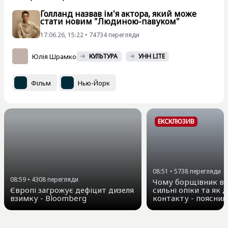
Голланд назвав ім'я актора, який може
стати новим "Людиною-павуком"
17.06.26, 15:22 • 74734 перегляди
Юлія Шрамко
КУЛЬТУРА
УНН LITE
Фільм
Нью-Йорк
ЕКСКЛЮЗИВ
08:51
•
5738
перегляди
08:59
•
4308
перегляди
Чому борщівник ви
Європі загрожує дефіцит дизеля
сильні опіки та як д
взимку - Bloomberg
контакту - пояснил