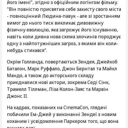
його імені", згідно з офіційним логінгом фільму.
"Він повністю присвятив себе захисту свого міста
- повноцінний Людина-павук - але зі зростанням
вимог до нього тиск викликає дивовижну
фізичну еволюцію, яка загрожує його існуванню,
навіть коли дивна нова схема злочинів породжує
одну з найпотужніших загроз, з якими він коли-
небудь стикався".
Окрім Голланда, повертаються Зендея, Джейкоб
Баталон, Марк Руффало, Джон Бернтал та Майкл
Мандо, а також до акторського складу
приєдналися нові актори, зокрема Седі Сінк,
Трамелл Тіллман, Ліза Колон-Заяс та Марвін
Джонс II.
На кадрах, показаних на CinemaCon, глядачі
побачили Ем-Джей у виконанні Зендеї з новим
коханим і усвідомлення Паркером того, що вона