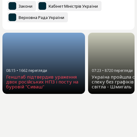
Закони
Кабінет Міністрів України
Верховна Рада України
08:15
•
1662
перегляди
07:23
•
8720
перегляди
Генштаб підтвердив ураження
Україна пройшла с
двох російських НПЗ і посту на
спеку без графіків
буровій "Сиваш"
світла - Шмигаль