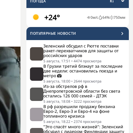
ПОГОДА
+24°
0
м/с
64
%
750
мм
ПОПУЛЯРНЫЕ НОВОСТИ
Зеленский обсудил с Рютте поставки
ракет-перехватчиков для защиты от
российских ударов
5 августа, 17:51
•
4474
просмотра
В Грузии третий блэкаут за последние
две недели: остановились поезда и
метро
5 августа, 18:00
•
2644
просмотра
Из-за обстрелов рф в
Днепропетровской области без света
остались 126 000 семей - ДТЭК
5 августа, 18:08
•
3222
просмотра
В рф разрешили продажу бензина
Евро-2, Евро-3 и Евро-4 на фоне
топливного кризиса
5 августа, 18:22
•
2374
просмотра
"Это спасёт много жизней": Зеленский
обсудил с лидером Финляндии защиту