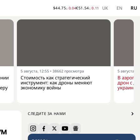
UK
EN
RU
$
44.75
€
51.54
↓
0.04
↓
0.11
5 августа, 12:55
•
38662
просмотра
5 августа, 1
ении
Стоимость как стратегический
В аэропо
инструмент: как дроны меняют
дрон с д
еру
экономику войны
украинск
СЛЕДИТЕ ЗА НАМИ
ум