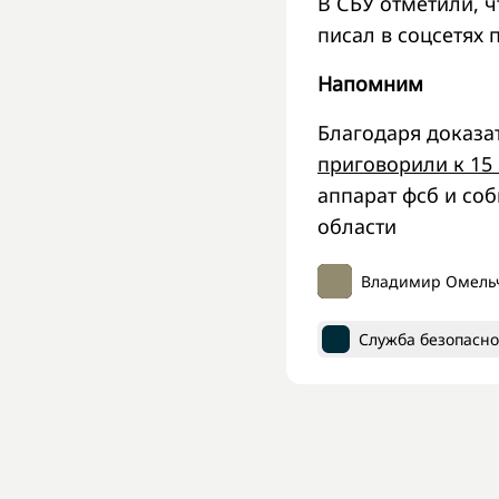
В СБУ отметили, 
писал в соцсетя
Напомним
Благодаря доказа
приговорили к 15
аппарат фсб и со
области
Владимир Омель
Служба безопасн