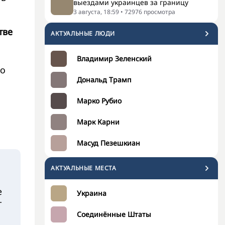
выездами украинцев за границу
3 августа, 18:59
•
72976
просмотра
тве
АКТУАЛЬНЫЕ ЛЮДИ
Владимир Зеленский
го
Дональд Трамп
Марко Рубио
Марк Карни
Масуд Пезешкиан
АКТУАЛЬНЫЕ МЕСТА
е
Украина
т
Соединённые Штаты