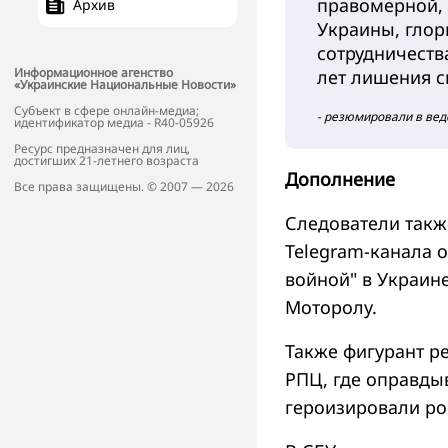
правомерной, 
Архив
Украины, глор
сотрудничеств
Информационное агенство
лет лишения с
«Украинские Национальные Новости»
Субъект в сфере онлайн-медиа;
- резюмировали в вед
идентификатор медиа - R40-05926
Ресурс предназначен для лиц,
достигших 21-летнего возраста
Дополнение
Все права защищены. © 2007 — 2026
Следователи такж
Telegram-канала 
войной" в Украине
Моторолу.
Также фигурант р
РПЦ, где оправдыв
героизировали ро