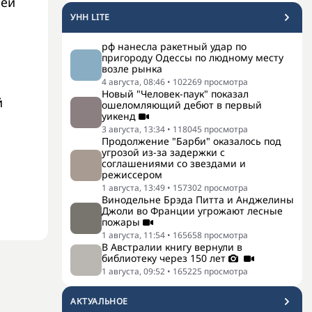
рей
УНН LITE
рф нанесла ракетный удар по
пригороду Одессы по людному месту
возле рынка
4 августа, 08:46
•
102269
просмотра
Новый "Человек-паук" показал
й
ошеломляющий дебют в первый
уикенд
3 августа, 13:34
•
118045
просмотра
Продолжение "Барби" оказалось под
угрозой из-за задержки с
соглашениями со звездами и
режиссером
1 августа, 13:49
•
157302
просмотра
Винодельне Брэда Питта и Анджелины
Джоли во Франции угрожают лесные
пожары
1 августа, 11:54
•
165658
просмотра
В Австралии книгу вернули в
библиотеку через 150 лет
1 августа, 09:52
•
165225
просмотра
АКТУАЛЬНОЕ