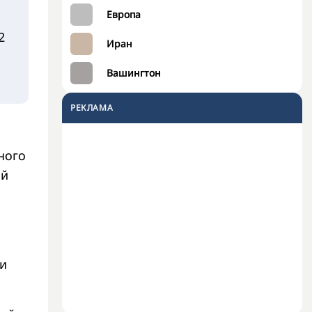
Европа
2
Иран
Вашингтон
РЕКЛАМА
ного
ой
 и