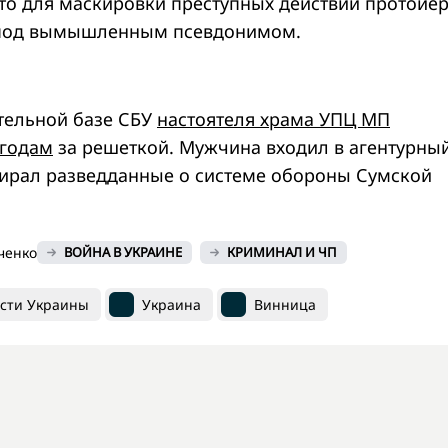
что для маскировки преступных действий протоие
х под вымышленным псевдонимом.
тельной базе СБУ
настоятеля храма УПЦ МП
 годам
за решеткой. Мужчина входил в агентурны
бирал разведданные о системе обороны Сумской
ченко
ВОЙНА В УКРАИНЕ
КРИМИНАЛ И ЧП
ости Украины
Украина
Винница