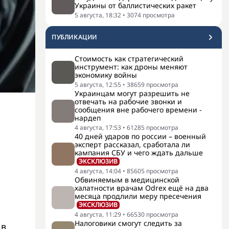
Украины от баллистических ракет
5 августа, 18:32
•
3074
просмотра
ПУБЛИКАЦИИ
Стоимость как стратегический
инструмент: как дроны меняют
экономику войны
5 августа, 12:55
•
38659
просмотра
Украинцам могут разрешить не
отвечать на рабочие звонки и
сообщения вне рабочего времени -
нардеп
4 августа, 17:53
•
61285
просмотра
40 дней ударов по россии – военный
эксперт рассказал, сработала ли
кампания СБУ и чего ждать дальше
ЭКСКЛЮЗИВ
4 августа, 14:04
•
85605
просмотра
Обвиняемым в медицинской
халатности врачам Odrex ещё на два
месяца продлили меру пресечения
ЭКСКЛЮЗИВ
4 августа, 11:29
•
66530
просмотра
Налоговики смогут следить за
 в