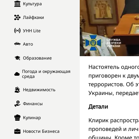
Культура
Лайфхаки
УНН Lite
Авто
Образование
Настоятель одног
Погода и окружающая
приговорен к дву
среда
террористов. Об 
Недвижимость
Украины, переда
Финансы
Детали
Кулинар
Клирик распростр
проповедей и лич
Новости Бизнеса
общины. Кроме то