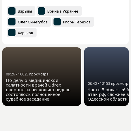
Взрывы
Война в Украине
Олег Синегубов
Игорь Терехов
Харьков
09:26
•
10025
просмотра
По делу о медицинской
08:40
•
12153
просмотра
халатности врачей Odrex
впервые за несколько недель
Часть 5 областей бе
состоялось полноценное
атак рф, сложнее вс
судебное заседание
Одесской области