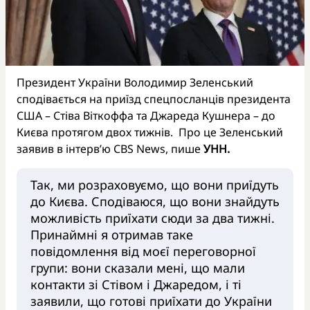
Президент України Володимир Зеленський
сподівається на приїзд спецпосланців президента
США – Стіва Віткоффа та Джареда Кушнера – до
Києва протягом двох тижнів. Про це Зеленський
заявив в інтерв’ю CBS News, пише
УНН.
Так, ми розраховуємо, що вони приїдуть
до Києва. Сподіваюся, що вони знайдуть
можливість приїхати сюди за два тижні.
Принаймні я отримав таке
повідомлення від моєї переговорної
групи: вони сказали мені, що мали
контакти зі Стівом і Джаредом, і ті
заявили, що готові приїхати до України