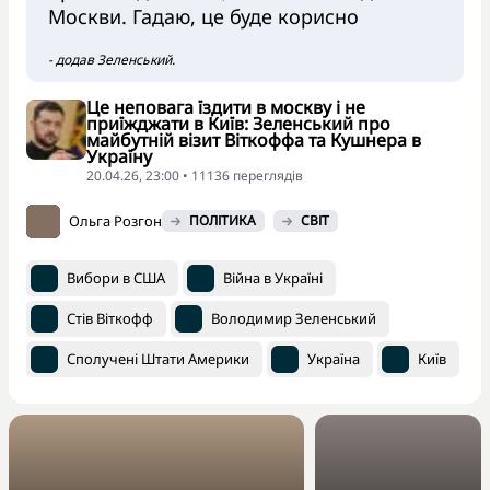
Москви. Гадаю, це буде корисно
- додав Зеленський.
Це неповага їздити в москву і не
приїжджати в Київ: Зеленський про
майбутній візит Віткоффа та Кушнера в
Україну
20.04.26, 23:00 • 11136 переглядiв
Ольга Розгон
ПОЛІТИКА
СВІТ
Вибори в США
Війна в Україні
Стів Віткофф
Володимир Зеленський
Сполучені Штати Америки
Україна
Київ