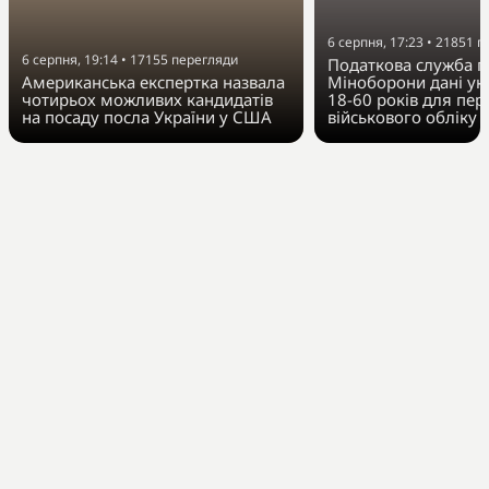
6 серпня, 17:23
•
21851
п
6 серпня, 19:14
•
17155
перегляди
Податкова служба п
Американська експертка назвала
Міноборони дані укр
чотирьох можливих кандидатів
18-60 років для пер
на посаду посла України у США
військового обліку