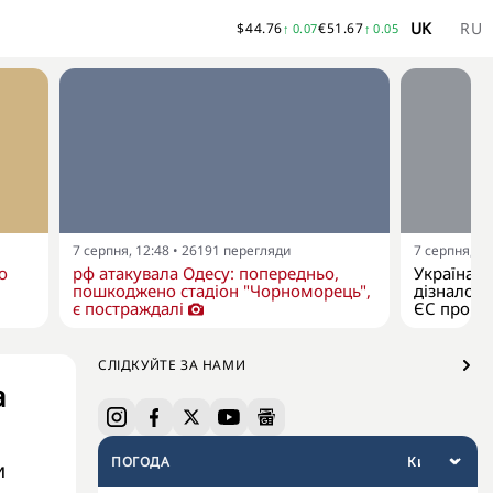
UK
RU
$
44.76
€
51.67
↑
0.07
↑
0.05
7 серпня, 12:48
•
26191
перегляди
7 серпня, 11
о
рф атакувала Одесу: попередньо,
Україна я
пошкоджено стадіон "Чорноморець",
дізналося
є постраждалі
ЄС про р
СЛІДКУЙТЕ ЗА НАМИ
а
ПОГОДА
и