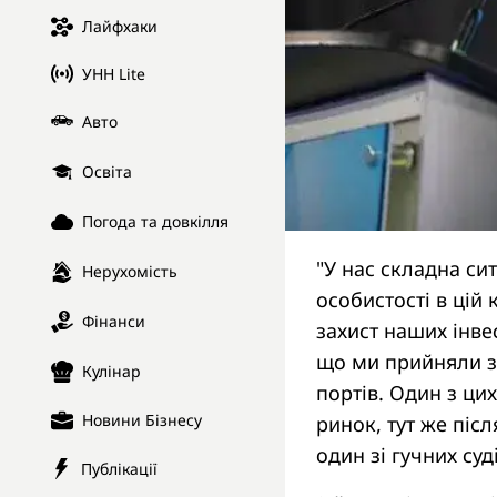
Лайфхаки
УНН Lite
Авто
Освіта
Погода та довкілля
"У нас складна си
Нерухомість
особистості в цій
Фінанси
захист наших інве
що ми прийняли за
Кулінар
портів. Один з цих
Новини Бізнесу
ринок, тут же післ
один зі гучних суд
Публікації