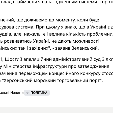
зі влада займається налагодженням системи з прот
внений, ще доживемо до моменту, коли буде
удова система. При цьому я знаю, що в Україні є 
уддів, але, нажаль, є і велика кількість проблемни
ють розвиватись Україні, не дають можливості
аїнських так і західних", - заявив Зеленський.
Н
, Шостий апеляційний адміністративний суд 3 лю
у
Міністерства інфраструктури про затвердження
изначення переможцем концесійного конкурсу стос
 "Херсонський морський торговельний порт".
нальні Новини
ПОЛІТИКА