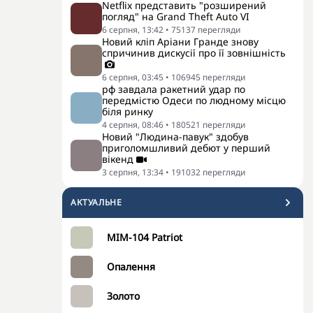
Netflix представить "розширений
погляд" на Grand Theft Auto VI
6 серпня, 13:42
•
75137
перегляди
Новий кліп Аріани Гранде знову
спричинив дискусії про її зовнішність
6 серпня, 03:45
•
106945
перегляди
рф завдала ракетний удар по
передмістю Одеси по людному місцю
біля ринку
4 серпня, 08:46
•
180521
перегляди
Новий "Людина-павук" здобув
приголомшливий дебют у перший
вікенд
3 серпня, 13:34
•
191032
перегляди
АКТУАЛЬНЕ
MIM-104 Patriot
Опалення
Золото