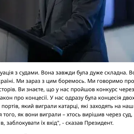
туація з судами. Вона завжди була дуже складна. В
 країні. Ми зараз з цим боремось. Ми говоримо пр
сторів. Ви знаєте, що у нас пройшов конкурс через
кон про концесії. У нас одразу була концесія дво
 портів, який виграли катарці, які заходять на наш
я того, як вони виграли – хтось вирішив через суд,
ів, заблокувати їх вхід", - сказав Президент.