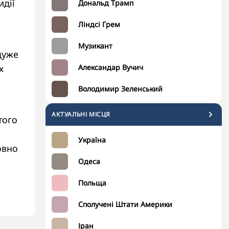
идії
Дональд Трамп
Ліндсі Грем
Музикант
дуже
х
Александар Вучич
Володимир Зеленський
АКТУАЛЬНІ МІСЦЯ
того
Україна
овно
Одеса
Польща
Сполучені Штати Америки
Іран