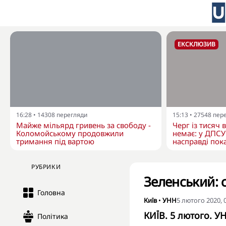
ЕКСКЛЮЗИВ
16:28
•
14308
перегляди
15:13
•
27548
пер
Майже мільярд гривень за свободу -
Черг із тисяч 
Коломойському продовжили
немає: у ДПСУ
тримання під вартою
насправді пока
РУБРИКИ
Зеленський: 
Головна
Київ
•
УНН
5 лютого 2020, 
КИЇВ. 5 лютого. У
Політика