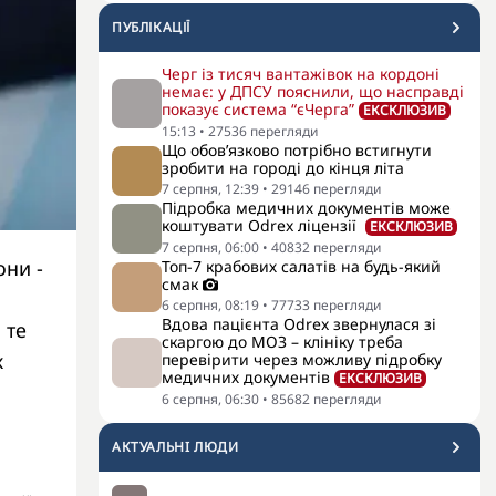
ПУБЛІКАЦІЇ
Черг із тисяч вантажівок на кордоні
немає: у ДПСУ пояснили, що насправді
показує система “єЧерга”
ЕКСКЛЮЗИВ
15:13
•
27536
перегляди
Що обов’язково потрібно встигнути
зробити на городі до кінця літа
7 серпня, 12:39
•
29146
перегляди
Підробка медичних документів може
коштувати Odrex ліцензії
ЕКСКЛЮЗИВ
7 серпня, 06:00
•
40832
перегляди
они -
Топ-7 крабових салатів на будь-який
смак
о
6 серпня, 08:19
•
77733
перегляди
Вдова пацієнта Odrex звернулася зі
 те
скаргою до МОЗ – клініку треба
х
перевірити через можливу підробку
медичних документів
ЕКСКЛЮЗИВ
6 серпня, 06:30
•
85682
перегляди
АКТУАЛЬНI ЛЮДИ