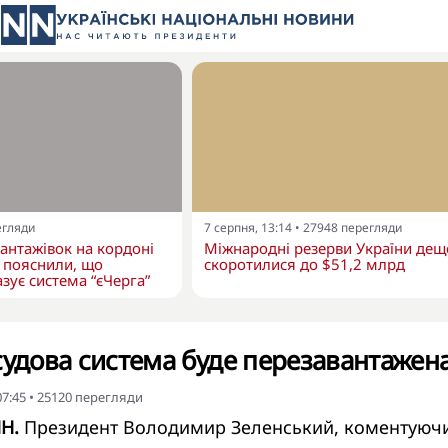
егляди
7 серпня, 13:14
•
27948
перегляди
вантажівок на кордоні
Міжнародні резерви України дещ
 пояснили, що
скоротилися до $51,2 млрд
зує система “єЧерга”
судова система буде перезавантажен
07:45
•
25120
перегляди
НН.
Президент Володимир Зеленський, коментуюч