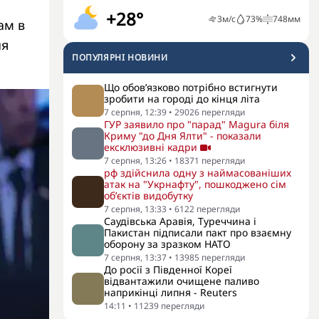
+28°
3
м/с
73
%
748
мм
ам в
ня
ПОПУЛЯРНI НОВИНИ
Що обов’язково потрібно встигнути
зробити на городі до кінця літа
7 серпня, 12:39
•
29026
перегляди
ГУР заявило про "парад" Magura біля
Криму "до Дня Ялти" - показали
ексклюзивні кадри
7 серпня, 13:26
•
18371
перегляди
рф здійснила одну з наймасованіших
атак на "Укрнафту", пошкоджено сім
об’єктів видобутку
7 серпня, 13:33
•
6122
перегляди
Саудівська Аравія, Туреччина і
Пакистан підписали пакт про взаємну
оборону за зразком НАТО
7 серпня, 13:37
•
13985
перегляди
До росії з Південної Кореї
відвантажили очищене паливо
наприкінці липня - Reuters
14:11
•
11239
перегляди