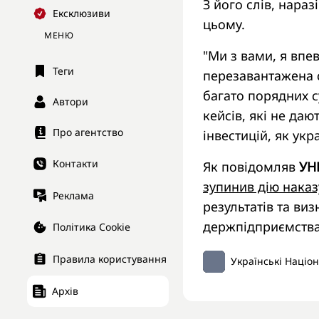
З його слів, нара
Ексклюзиви
цьому.
МЕНЮ
"Ми з вами, я впе
Теги
перезавантажена с
багато порядних с
Автори
кейсів, які не да
Про агентство
інвестицій, як укр
Контакти
Як повідомляв
УН
зупинив дію наказ
Реклама
результатів та в
держпідприємства
Політика Cookie
Правила користування
Українські Націо
Архів