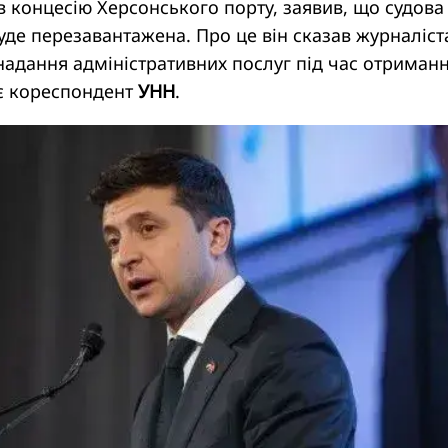
в концесію Херсонського порту, заявив, що судова
уде перезавантажена. Про це він сказав журналіст
надання адміністративних послуг під час отриман
ає кореспондент
УНН
.