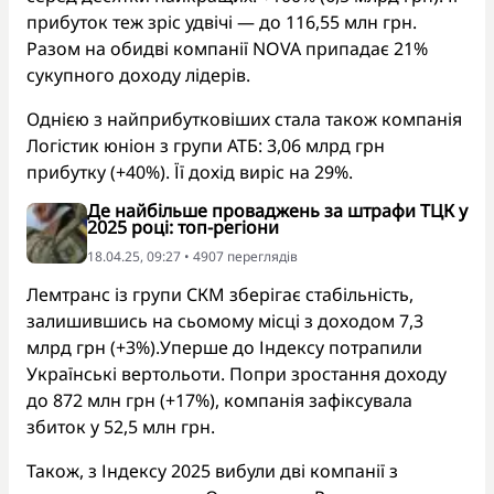
прибуток теж зріс удвічі — до 116,55 млн грн.
Разом на обидві компанії NOVA припадає 21%
сукупного доходу лідерів.
Однією з найприбутковіших стала також компанія
Логістик юніон з групи АТБ: 3,06 млрд грн
прибутку (+40%). Її дохід виріс на 29%.
Де найбільше проваджень за штрафи ТЦК у
2025 році: топ-регіони
18.04.25, 09:27 • 4907 переглядiв
Лемтранс із групи СКМ зберігає стабільність,
залишившись на сьомому місці з доходом 7,3
млрд грн (+3%).Уперше до Індексу потрапили
Українські вертольоти. Попри зростання доходу
до 872 млн грн (+17%), компанія зафіксувала
збиток у 52,5 млн грн.
Також, з Індексу 2025 вибули дві компанії з