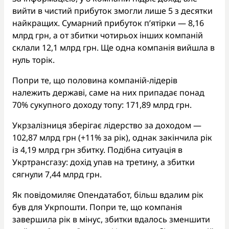
вийти в чистий прибуток змогли лише 5 з десятки
найкращих. Сумарний прибуток п’ятірки — 8,16
млрд грн, а от збитки чотирьох інших компаній
склали 12,1 млрд грн. Ще одна компанія вийшла в
нуль торік.
Попри те, що половина компаній-лідерів
належить державі, саме на них припадає понад
70% сукупного доходу топу: 171,89 млрд грн.
Укрзалізниця зберігає лідерство за доходом —
102,87 млрд грн (+11% за рік), однак закінчила рік
із 4,19 млрд грн збитку. Подібна ситуація в
Укртрансгазу: дохід упав на третину, а збитки
сягнули 7,44 млрд грн.
Як повідомиляє Опендатабот, більш вдалим рік
був для Укрпошти. Попри те, що компанія
завершила рік в мінус, збитки вдалось зменшити