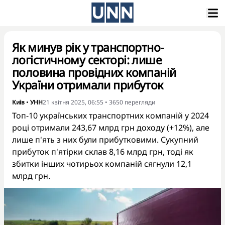
Як минув рік у транспортно-
логістичному секторі: лише
половина провідних компаній
України отримали прибуток
Київ
•
УНН
21 квітня 2025, 06:55
•
3650
перегляди
Топ-10 українських транспортних компаній у 2024
році отримали 243,67 млрд грн доходу (+12%), але
лише п'ять з них були прибутковими. Сукупний
прибуток п'ятірки склав 8,16 млрд грн, тоді як
збитки інших чотирьох компаній сягнули 12,1
млрд грн.