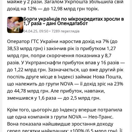
майже у 2 рази. Загалом Укрпошта збільшила свій
дохід на 12% — до 12,98 млрд грн торік.
Борги українців по мікрокредитах зросли в
1,7 раза – дані Опендатабот
04.04.25, 09:50 • 7289 переглядiв
Оператор ГТС України наростив дохід на 7% (до
38,53 млрд грн) і закінчив рік із прибутком 1,27
млрд грн, попри скорочення показника у 8,7
разів. У Укртранснафти прибуток впав у 16 разів —
до 1,22 млрд грн. Зазначається, що вже другий рік
поспіль друге місце в Індексі займає Нова Пошта,
що належить до групи NOVA — її дохід зріс на 23%
до 44,78 млрд грн. Але прибуток, навпаки,
зменшився у 1,6 раза — до 2,5 млрд грн.
Крім того, цьогоріч до Індексу вперше потрапила
ще одна компанія з групи NOVA — Нео-Транс.
Вона показала найшвидше зростання доходу
серед десятки найкращих: +100% (6,5 млрд грн). Її