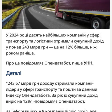
У 2024 році десять найбільших компаній у сфері
транспорту та логістики отримали сукупний дохід
у понад 243 млрд грн — це на 12% більше, ніж
роком раніше.
Про це повідомляє Опендатабот, пише
УНН
.
Деталі
"243,67 млрд грн доходу отримали компанії-
лідери у сфері транспорту та пошти за даними
Індексу Опендатабота. За рік їх сукупний дохід
виріс на 12%",-повідомляє Опендатабот.
За інформацією, у 8 компаній підріс дохід, але