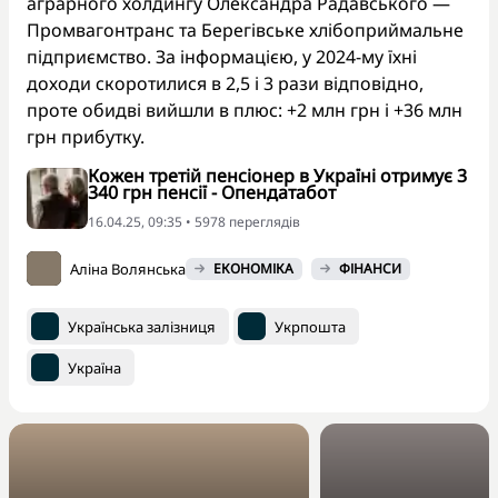
аграрного холдингу Олександра Радавського —
Промвагонтранс та Берегівське хлібоприймальне
підприємство. За інформацією, у 2024-му їхні
доходи скоротилися в 2,5 і 3 рази відповідно,
проте обидві вийшли в плюс: +2 млн грн і +36 млн
грн прибутку.
Кожен третій пенсіонер в Україні отримує 3
340 грн пенсії - Опендатабот
16.04.25, 09:35 • 5978 переглядiв
Аліна Волянська
ЕКОНОМІКА
ФІНАНСИ
Українська залізниця
Укрпошта
Україна