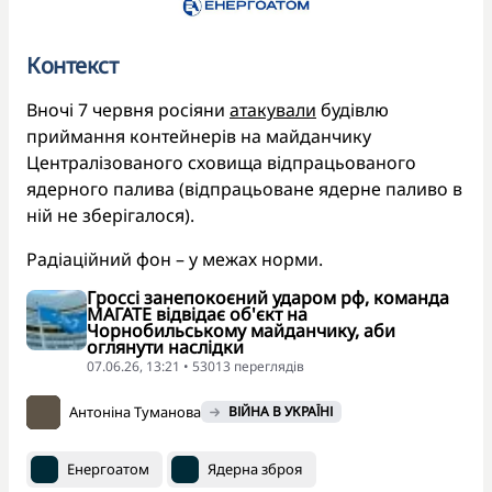
Контекст
Вночі 7 червня росіяни
атакували
будівлю
приймання контейнерів на майданчику
Централізованого сховища відпрацьованого
ядерного палива (відпрацьоване ядерне паливо в
ній не зберігалося).
Радіаційний фон – у межах норми.
Гроссі занепокоєний ударом рф, команда
МАГАТЕ відвідає об'єкт на
Чорнобильському майданчику, аби
оглянути наслідки
07.06.26, 13:21 • 53013 переглядiв
Антоніна Туманова
ВІЙНА В УКРАЇНІ
Енергоатом
Ядерна зброя