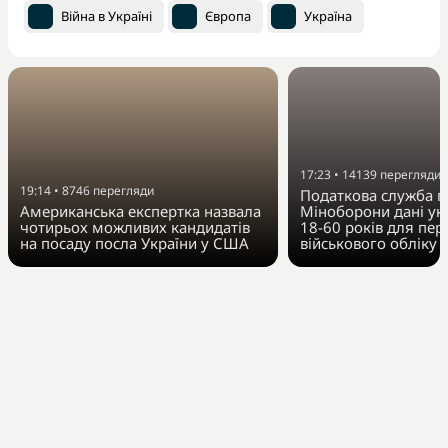
Війна в Україні
Європа
Україна
17:23
•
14139
перегляди
19:14
•
8746
перегляди
Податкова служба п
Американська експертка назвала
Міноборони дані укр
чотирьох можливих кандидатів
18-60 років для пер
на посаду посла України у США
військового обліку