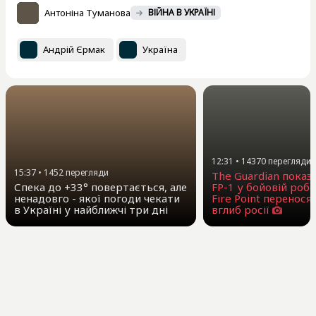
Антоніна Туманова
ВІЙНА В УКРАЇНІ
Андрій Єрмак
Україна
12:31
•
14370
перегляди
15:37
•
1452
перегляди
The Guardian показ
Спека до +33° повертається, але
FP-1 у бойовій робо
ненадовго - якої погоди чекати
Fire Point перенося
в Україні у найближчі три дні
вглиб росії