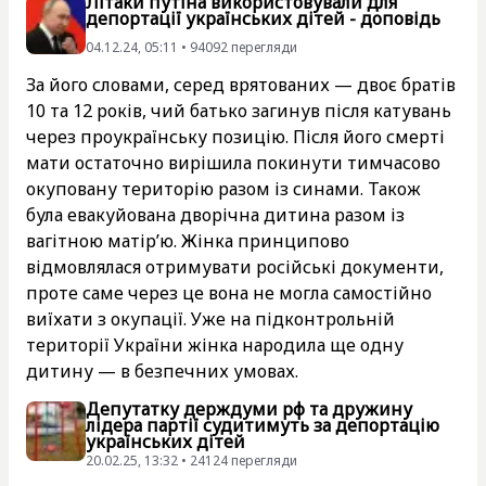
Літаки путіна використовували для
депортації українських дітей - доповідь
04.12.24, 05:11 • 94092 перегляди
За його словами, серед врятованих — двоє братів
10 та 12 років, чий батько загинув після катувань
через проукраїнську позицію. Після його смерті
мати остаточно вирішила покинути тимчасово
окуповану територію разом із синами. Також
була евакуйована дворічна дитина разом із
вагітною матір’ю. Жінка принципово
відмовлялася отримувати російські документи,
проте саме через це вона не могла самостійно
виїхати з окупації. Уже на підконтрольній
території України жінка народила ще одну
дитину — в безпечних умовах.
Депутатку держдуми рф та дружину
лідера партії судитимуть за депортацію
українських дітей
20.02.25, 13:32 • 24124 перегляди