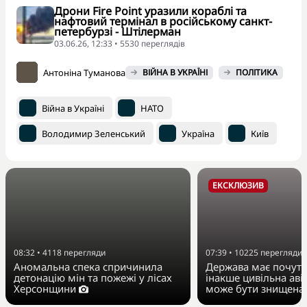
Дрони Fire Point уразили кораблі та
нафтовий термінал в російському санкт-
петербурзі - Штілерман
03.06.26, 12:33 • 5530 переглядiв
Антоніна Туманова
ВІЙНА В УКРАЇНІ
ПОЛІТИКА
Війна в Україні
НАТО
Володимир Зеленський
Україна
Київ
ЕКСКЛЮЗИВ
08:32
•
4118
перегляди
07:39
•
10225
перегляди
Аномальна спека спричинила
Держава має почути 
детонацію мін та пожежі у лісах
інакше цивільна авіа
Херсонщини
може бути знищена 