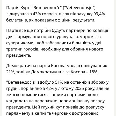
Партія Курті "Ветевендос'є" ("Vetevendosje")
лідирувала з 43% голосів, після підрахунку 99,4%
бюлетенів, як показали офіційні результати.
Партії все ще потрібні будуть партнери по коаліції
для формування нового уряду та компроміс із
суперниками, щоб забезпечити більшість у дві
третини голосів, необхідну для обрання нового
президента.
Демократична партія Косова мала в опитуваннях
21%, тоді як Демократична ліга Косова – 18%.
"Ветевендос'є" здобуло 51% на останніх виборах у
грудні, порівняно з 42% у лютому 2025 року, але не
змогло домовитися з іншими партіями щодо
кандидата на переважно церемоніальну посаду
президента. Цей глухий кут призвів до розпуску
парламенту в квітні та чергових дострокових