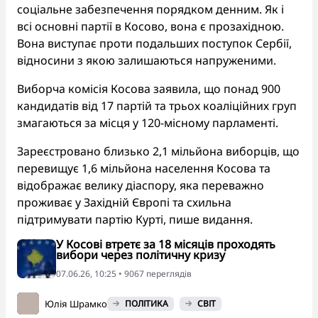
соціальне забезпечення порядком денним. Як і
всі основні партії в Косово, вона є прозахідною.
Вона виступає проти подальших поступок Сербії,
відносини з якою залишаються напруженими.
Виборча комісія Косова заявила, що понад 900
кандидатів від 17 партій та трьох коаліційних груп
змагаються за місця у 120-місному парламенті.
Зареєстровано близько 2,1 мільйона виборців, що
перевищує 1,6 мільйона населення Косова та
відображає велику діаспору, яка переважно
проживає у Західній Європі та схильна
підтримувати партію Курті, пише видання.
У Косові втретє за 18 місяців проходять
вибори через політичну кризу
07.06.26, 10:25 • 9067 переглядiв
Юлія Шрамко
ПОЛІТИКА
СВІТ