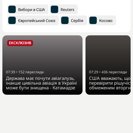
Вибори в США
Reuters
Європейський Союз
Сербія
Косово
ЕКСКЛЮЗИВ
07:39
•
152
перегляди
07:29
•
436
перегляди
Держава має почути авіагалузь,
США вважають, що 
інакше цивільна авіація в Україні
перевірити рішучіс
може бути знищена - Катамадзе
обмеженим вторгне