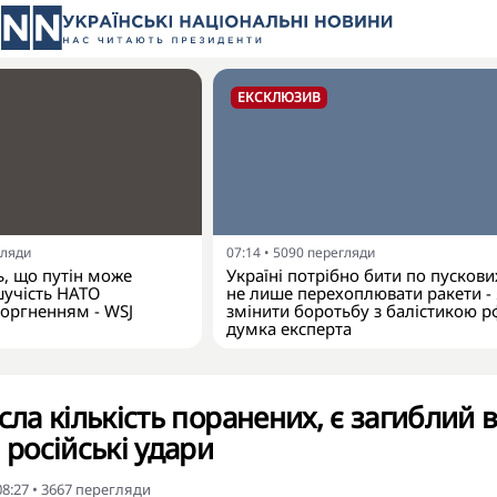
ЕКСКЛЮЗИВ
гляди
07:14
•
5090
перегляди
, що путін може
Україні потрібно бити по пускових
шучість НАТО
не лише перехоплювати ракети -
оргненням - WSJ
змінити боротьбу з балістикою р
думка експерта
сла кількість поранених, є загиблий 
 російські удари
08:27
•
3667
перегляди