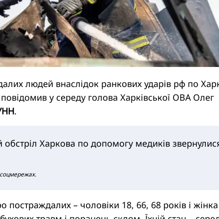
далих людей внаслідок ранкових ударів рф по Хар
 повідомив у середу голова Харківської ОВА Олег
УНН
.
 обстріл Харкова по допомогу медиків звернулис
 соцмережах.
ро постраждалих – чоловіки 18, 66, 68 років і жінка
бухових травм і поранень склом. Їхній стан – сере