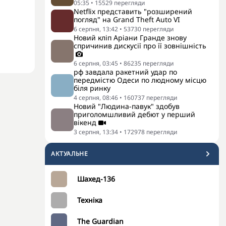
05:35
•
15529
перегляди
Netflix представить "розширений
погляд" на Grand Theft Auto VI
6 серпня, 13:42
•
53730
перегляди
Новий кліп Аріани Гранде знову
спричинив дискусії про її зовнішність
6 серпня, 03:45
•
86235
перегляди
рф завдала ракетний удар по
передмістю Одеси по людному місцю
біля ринку
4 серпня, 08:46
•
160737
перегляди
Новий "Людина-павук" здобув
приголомшливий дебют у перший
вікенд
3 серпня, 13:34
•
172978
перегляди
АКТУАЛЬНЕ
Шахед-136
Техніка
The Guardian