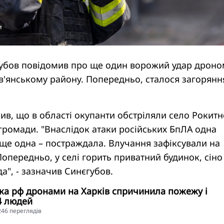
губов повідомив про ще один ворожий удар дроно
в'янському району. Попередньо, сталося загорянн
ив, що в області окупанти обстріляли село Рокитн
громади. "Внаслідок атаки російських БпЛА одна
ще одна – постраждала. Влучання зафіксували на
Попередньо, у селі горить приватний будинок, сіно
а", - зазначив Синєгубов.
ка рф дронами на Харків спричинила пожежу і
4 людей
3246 переглядiв