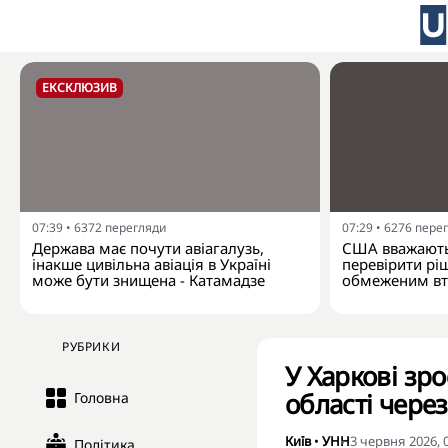
ЕКСКЛЮЗИВ
07:39
•
6372
перегляди
07:29
•
6276
пере
Держава має почути авіагалузь,
США вважають
інакше цивільна авіація в Україні
перевірити рі
може бути знищена - Катамадзе
обмеженим вт
РУБРИКИ
У Харкові зро
області через
Головна
Київ
•
УНН
3 червня 2026, 
Політика