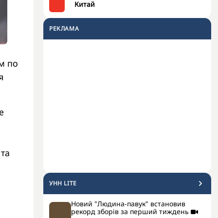
Китай
РЕКЛАМА
м по
я
е
 та
УНН LITE
Новий "Людина-павук" встановив
рекорд зборів за перший тиждень