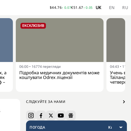
UK
EN
RU
$
44.76
€
51.67
↑
0.07
↑
0.05
ЕКСКЛЮЗИВ
06:00
•
16774
перегляди
04:43
•
1135
, а
Підробка медичних документів може
Учень від
 як
коштувати Odrex ліцензії
Таїланду:
ф –
четверо 
СЛІДКУЙТЕ ЗА НАМИ
в
ПОГОДА