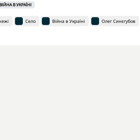
ВІЙНА В УКРАЇНІ
жежі
Село
Війна в Україні
Олег Синєгубов