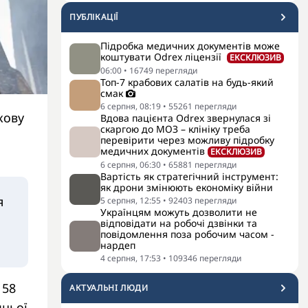
ПУБЛІКАЦІЇ
Підробка медичних документів може
коштувати Odrex ліцензії
ЕКСКЛЮЗИВ
06:00
•
16749
перегляди
Топ-7 крабових салатів на будь-який
смак
6 серпня, 08:19
•
55261
перегляди
кову
Вдова пацієнта Odrex звернулася зі
скаргою до МОЗ – клініку треба
перевірити через можливу підробку
медичних документів
ЕКСКЛЮЗИВ
6 серпня, 06:30
•
65881
перегляди
Вартість як стратегічний інструмент:
як дрони змінюють економіку війни
я
5 серпня, 12:55
•
92403
перегляди
Українцям можуть дозволити не
відповідати на робочі дзвінки та
повідомлення поза робочим часом -
нардеп
4 серпня, 17:53
•
109346
перегляди
 58
АКТУАЛЬНI ЛЮДИ
дньої