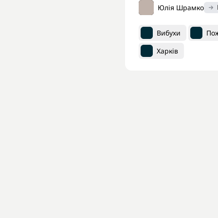
Юлія Шрамко
Вибухи
По
Харків