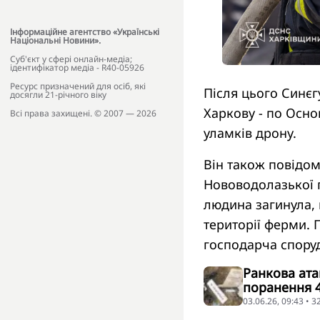
Інформаційне агентство «Українські
Національні Новини».
Cуб'єкт у сфері онлайн-медіа;
ідентифікатор медіа - R40-05926
Ресурс призначений для осіб, які
Після цього Синє
досягли 21-річного віку
Харкову - по Осно
Всі права захищені. © 2007 — 2026
уламків дрону.
Він також повідом
Нововодолазької 
людина загинула, 
території ферми. 
господарча споруд
Ранкова ата
поранення 
03.06.26, 09:43 • 