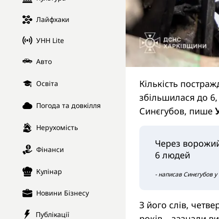
Лайфхаки
УНН Lite
Авто
Кількість постраж
Освіта
збільшилася до 6,
Погода та довкілля
Синєгубов, пише
Нерухомість
Через ворожий
Фінанси
6 людей
Кулінар
- написав Синєгубов у
Новини Бізнесу
З його слів, четве
Публікації
років – зазнали ви