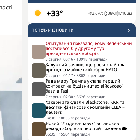
ласті
+33°
2.6
м/с
38
%
746
мм
ПОПУЛЯРНI НОВИНИ
Опитування показало, кому Зеленський
поступився б у другому турі
президентських виборів
7 серпня, 00:16
•
10918
перегляди
Залужний заявив, що росія знайшла
протидію майже всій зброї НАТО
7 серпня, 01:17
•
8802
перегляди
Рада миру Трампа уклала перший
контракт на будівництво військової
бази в Газі
7 серпня, 02:30
•
8626
перегляди
Хакери атакували Blackstone, KKR та
десятки фінансових компаній США –
Reuters
04:30
•
10033
перегляди
Новий "Людина-павук" встановив
рекорд зборів за перший тиждень
05:35
•
15504
перегляди