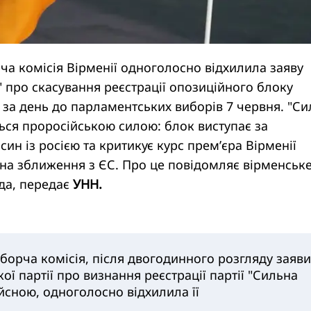
а комісія Вірменії одноголосно відхилила заяву
а" про скасування реєстрації опозиційного блоку
 за день до парламентських виборів 7 червня. "С
ься проросійською силою: блок виступає за
син із росією та критикує курс прем’єра Вірменії
на зближення з ЄС. Про це повідомляє вірменськ
да, передає
УНН.
борча комісія, після двогодинного розгляду заяви
ої партії про визнання реєстрації партії "Сильна
йсною, одноголосно відхилила її