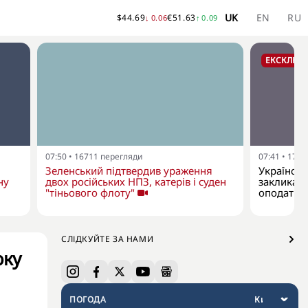
UK
EN
RU
$
44.69
€
51.63
↓
0.06
↑
0.09
ЕКСКЛЮЗ
07:50
•
16711
перегляди
07:41
•
1742
Зеленський підтвердив ураження
Українськ
ну
двох російських НПЗ, катерів і суден
закликає 
"тіньового флоту"
оподаткув
СЛІДКУЙТЕ ЗА НАМИ
оку
ПОГОДА