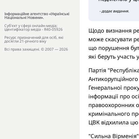
- додає видання.
Інформаційне агентство «Українські
Національні Новини».
Cуб'єкт у сфері онлайн-медіа;
ідентифікатор медіа - R40-05926
Щодо визнання реє
Ресурс призначений для осіб, які
може скасувати ре
досягли 21-річного віку
що порушення бул
Всі права захищені. © 2007 — 2026
які беруть участь 
Партія "Республік
Антикорупційного 
Генеральної прок
інформації про ос
правоохоронних ор
кримінального пр
ЦВК відхилила цю
"Сильна Вірменія"