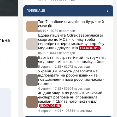
ПУБЛІКАЦІЇ
Топ-7 крабових салатів на будь-який
смак
08:19
•
10259
перегляди
Вдова пацієнта Odrex звернулася зі
скаргою до МОЗ – клініку треба
ильна
перевірити через можливу підробку
медичних документів
ЕКСКЛЮЗИВ
06:30
•
34441
перегляди
Вартість як стратегічний інструмент:
е
як дрони змінюють економіку війни
5 серпня, 12:55
•
62073
перегляди
Українцям можуть дозволити не
відповідати на робочі дзвінки та
повідомлення поза робочим часом -
нардеп
4 серпня, 17:53
•
80904
перегляди
40 днів ударів по росії – військовий
експерт розповів чи спрацювала
кампанія СБУ та чого чекати далі
ЕКСКЛЮЗИВ
4 серпня, 14:04
•
103844
перегляди