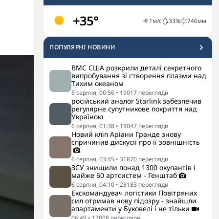
+35°
1
м/с
33
%
746
мм
ПОПУЛЯРНI НОВИНИ
ВМС США розкрили деталі секретного
випробування зі створення плазми над
Тихим океаном
6 серпня, 00:56
•
19017
перегляди
російський аналог Starlink забезпечив
регулярне супутникове покриття над
Україною
6 серпня, 01:38
•
19047
перегляди
Новий кліп Аріани Гранде знову
спричинив дискусії про її зовнішність
6 серпня, 03:45
•
31870
перегляди
ЗСУ знищили понад 1300 окупантів і
майже 60 артсистем - Генштаб
6 серпня, 04:10
•
23183
перегляди
Екскомандувач логістики Повітряних
сил отримав нову підозру - знайшли
апартаменти у Буковелі і не тільки
06:49
•
17808
перегляди