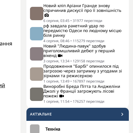
Новий кліп Аріани Гранде знову
спричинив дискусії про її зовнішність
6 серпня, 03:45
•
31977
перегляди
рф завдала ракетний удар по
передмістю Одеси по людному місцю
біля ринку
4 серпня, 08:46
•
115279
перегляди
вання
Новий "Людина-павук" здобув
приголомшливий дебют у перший
вікенд
3 серпня, 13:34
•
129158
перегляди
Продовження "Барбі" опинилося під
загрозою через затримку з угодами зі
зірками та режисеркою
1 серпня, 13:49
•
167897
перегляди
ий
Виноробні Бреда Пітта та Анджеліни
Джолі у Франції загрожують лісові
пожежі
1 серпня, 11:54
•
176257
перегляди
АКТУАЛЬНЕ
Техніка