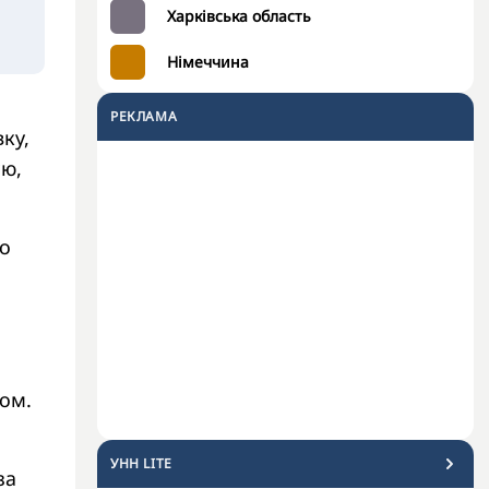
Харківська область
Німеччина
РЕКЛАМА
ку,
єю,
до
ом.
УНН LITE
за