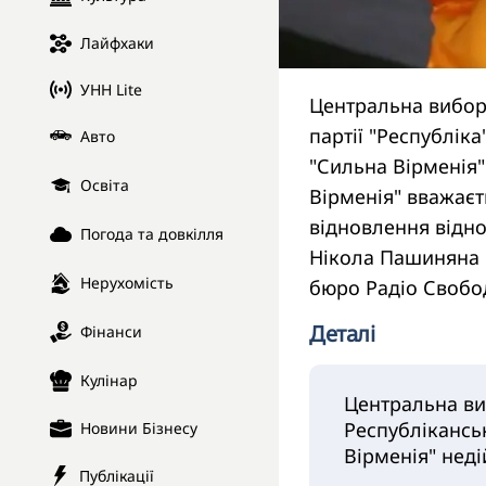
Лайфхаки
УНН Lite
Центральна виборч
партії "Республік
Авто
"Сильна Вірменія"
Освіта
Вірменія" вважаєт
відновлення відно
Погода та довкілля
Нікола Пашиняна 
Нерухомість
бюро Радіо Свобо
Деталі
Фінанси
Кулінар
Центральна ви
Республіканськ
Новини Бізнесу
Вірменія" неді
Публікації