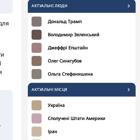
АКТУАЛЬНI ЛЮДИ
Дональд Трамп
для
Володимир Зеленський
Джеффрі Епштайн
ти
Олег Синєгубов
ї
и
Ольга Стефанишина
АКТУАЛЬНІ МІСЦЯ
Україна
Сполучені Штати Америки
.
Іран