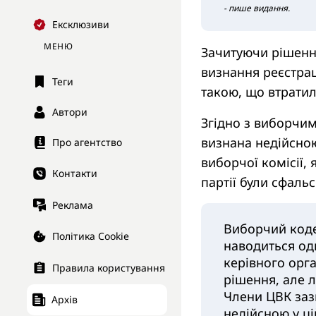
- пише видання.
Ексклюзиви
МЕНЮ
Зачитуючи рішення
визнання реєстрац
Теги
такою, що втратил
Автори
Згідно з виборчим
визнана недійсно
Про агентство
виборчої комісії,
Контакти
партії були сфальс
Реклама
Виборчий коде
Політика Cookie
наводиться оди
керівного орга
Правила користування
рішення, але 
Члени ЦВК заз
Архів
недійсною у ці