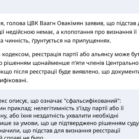
, голова ЦВК Ваагн Овакімян заявив, що підстав 
ії недійсною немає, а клопотання про визнання її
а чинність, ґрунтується на припущеннях.
 кодексом, реєстрація партії або альянсу може бу
ю рішенням щонайменше п’яти членів Центрально
 якщо після реєстрації буде виявлено, що документ
ифіковані.
кс описує, що означає "сфальсифікований":
н приклад: нелегітимність з’їзду партії або її
ну, або їхня нездатність ухвалити необхідні
лише за умови, що це підтверджено рішенням суду
начили, що підстав для визнання реєстрації
й справі не було