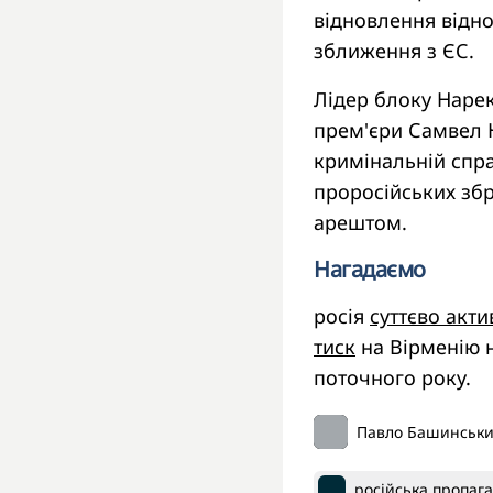
відновлення відно
зближення з ЄС.
Лідер блоку Нарек
прем'єри Самвел 
кримінальній спра
проросійських зб
арештом.
Нагадаємо
росія
суттєво акт
тиск
на Вірменію 
поточного року.
Павло Башинськ
російська пропаг