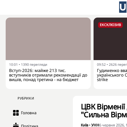
ЕКСКЛЮЗИВ
10:01
•
1390
перегляди
09:52
•
2626
пере
Вступ-2026: майже 213 тис.
Гудименко вваж
вступників отримали рекомендації до
українського 
вишів, понад третина - на бюджет
strike
РУБРИКИ
ЦВК Вірменії
"Сильна Вірм
Головна
Київ
•
УНН
6 червня 2026, 
Політика