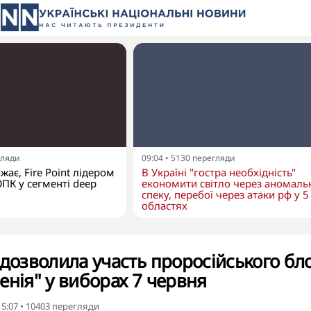
гляди
09:04
•
5130
перегляди
ає, Fire Point лідером
В Україні "гостра необхідність"
ОПК у сегменті deep
економити світло через аномаль
спеку, перебої через атаки рф у 5
областях
 дозволила участь проросійського бл
енія" у виборах 7 червня
15:07
•
10403
перегляди