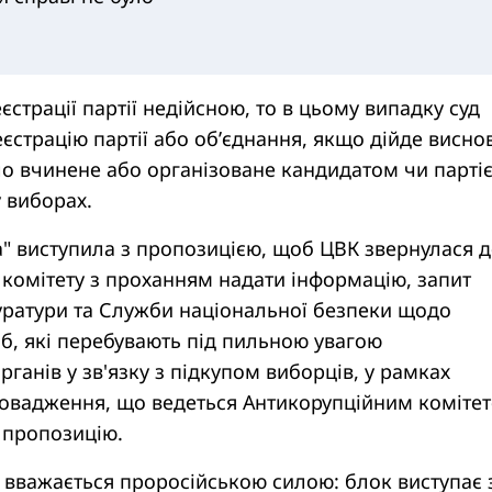
страції партії недійсною, то в цьому випадку суд
єстрацію партії або об’єднання, якщо дійде виснов
о вчинене або організоване кандидатом чи парті
у виборах.
а" виступила з пропозицією, щоб ЦВК звернулася 
комітету з проханням надати інформацію, запит
уратури та Служби національної безпеки щодо
іб, які перебувають під пильною увагою
ганів у зв'язку з підкупом виборців, у рамках
овадження, що ведеться Антикорупційним комітет
 пропозицію.
 вважається проросійською силою: блок виступає 