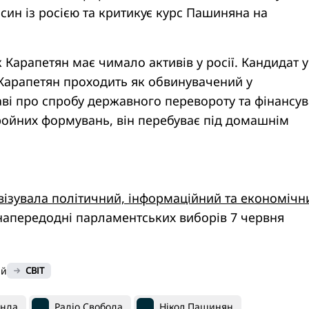
син із росією та критикує курс Пашиняна на
 Карапетян має чимало активів у росії. Кандидат у
Карапетян проходить як обвинувачений у
ві про спробу державного перевороту та фінансу
ройних формувань, він перебуває під домашнім
ивізувала політичний, інформаційний та економічн
напередодні парламентських виборів 7 червня
ий
СВІТ
анда
Радіо Свобода
Нікол Пашинян