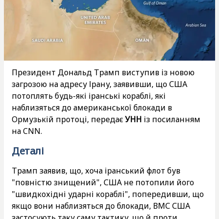
Президент Дональд Трамп виступив із новою
загрозою на адресу Ірану, заявивши, що США
потоплять будь-які іранські кораблі, які
наблизяться до американської блокади в
Ормузькій протоці, передає
УНН
із посиланням
на CNN.
Деталі
Трамп заявив, що, хоча іранський флот був
"повністю знищений", США не потопили його
"швидкохідні ударні кораблі", попередивши, що
якщо вони наблизяться до блокади, ВМС США
застосують таку саму тактику, що й проти