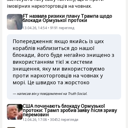
імовірних наркоторговців на човнах.
FT назвала ризики плану Трампа щодо
блокади Ормузької протоки
13.04.26, 14:54 • 9191 перегляд
Попередження: якщо якийсь із цих
кораблів наблизиться до нашої
блокади, його буде негайно знищено з
використанням тієї ж системи
знищення, яку ми використовуємо
проти наркоторговців на човнах у
морі. Це швидко та жорстоко
— написав він у повідомленні на Truth Social.
США починають блокаду Ормузької
протоки: Трамп зробив заяву після зриву
перемовин
12.04.26, 17:08 • 30452 перегляди