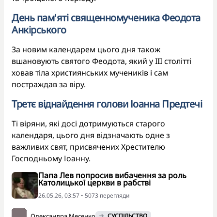
День пам'яті священномученика Феодота
Анкірського
За новим календарем цього дня також
вшановують святого Феодота, який у III столітті
ховав тіла християнських мучеників і сам
постраждав за віру.
Третє віднайдення голови Іоанна Предтечі
Ті віряни, які досі дотримуються старого
календаря, цього дня відзначають одне з
важливих свят, присвячених Хрестителю
Господньому Іоанну.
Папа Лев попросив вибачення за роль
Католицької церкви в рабстві
26.05.26, 03:57 • 5073 перегляди
Олександра Месенко
СУСПІЛЬСТВО