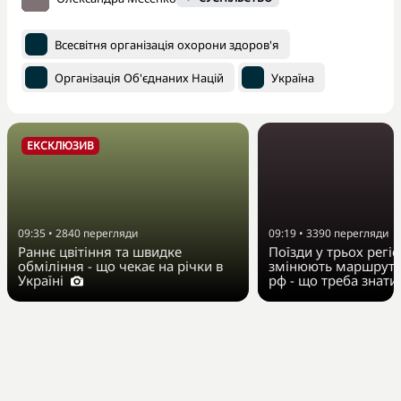
Всесвітня організація охорони здоров'я
Організація Об'єднаних Націй
Україна
ЕКСКЛЮЗИВ
09:35
•
2840
перегляди
09:19
•
3390
перегляди
Раннє цвітіння та швидке
Поїзди у трьох регі
обміління - що чекає на річки в
змінюють маршрут 
Україні
рф - що треба знати