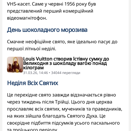
VHS-касет. Саме у червні 1956 року був
представлений перший комерційний
відеомагнітофон.
День шоколадного морозива
Смачне неофіційне свято, яке ідеально пасує до
першої літньої неділі.
Louis Vuitton створив їстівну сумку до
Великодня з шоколаду вагою понад
кілограм
31.03.26, 14:46 • 34044 перегляди
Неділя Всіх Святих
Це перехідне свято завжди відзначається рівно
через тиждень після Трійці. Цього дня церква
прославляє всіх святих, мучеників та праведників,
на яких зійшла благодать Святого Духа. Це
своєрідне підбиття підсумків усього пасхального
та троїцького періоду.