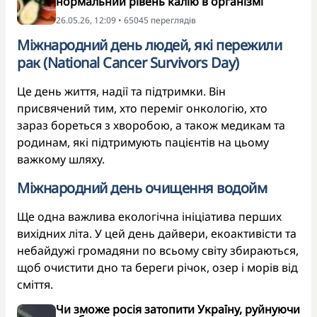
нормальний рівень калію в організмі
26.05.26, 12:09 • 65045 переглядiв
Міжнародний день людей, які пережили
рак (National Cancer Survivors Day)
Це день життя, надії та підтримки. Він
присвячений тим, хто переміг онкологію, хто
зараз бореться з хворобою, а також медикам та
родинам, які підтримують пацієнтів на цьому
важкому шляху.
Міжнародний день очищення водойм
Ще одна важлива екологічна ініціатива перших
вихідних літа. У цей день дайвери, екоактивісти та
небайдужі громадяни по всьому світу збираються,
щоб очистити дно та береги річок, озер і морів від
сміття.
Чи зможе росія затопити Україну, руйнуючи