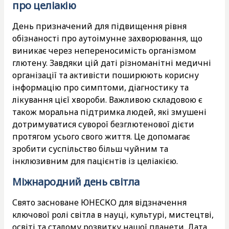
про целіакію
День призначений для підвищення рівня
обізнаності про аутоімунне захворювання, що
виникає через непереносимість організмом
глютену. Завдяки цій даті різноманітні медичні
організації та активісти поширюють корисну
інформацію про симптоми, діагностику та
лікування цієї хвороби. Важливою складовою є
також моральна підтримка людей, які змушені
дотримуватися суворої безглютенової дієти
протягом усього свого життя. Це допомагає
зробити суспільство більш чуйним та
інклюзивним для пацієнтів із целіакією.
Міжнародний день світла
Свято засноване ЮНЕСКО для відзначення
ключової ролі світла в науці, культурі, мистецтві,
освіті та сталому розвитку нашої планети. Дата