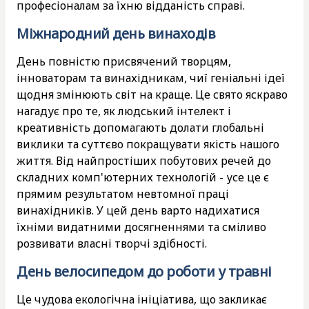
професіоналам за їхню відданість справі.
Міжнародний день винаходів
День повністю присвячений творцям,
інноваторам та винахідникам, чиї геніальні ідеї
щодня змінюють світ на краще. Це свято яскраво
нагадує про те, як людський інтелект і
креативність допомагають долати глобальні
виклики та суттєво покращувати якість нашого
життя. Від найпростіших побутових речей до
складних комп'ютерних технологій - усе це є
прямим результатом невтомної праці
винахідників. У цей день варто надихатися
їхніми видатними досягненнями та сміливо
розвивати власні творчі здібності.
День велосипедом до роботи у травні
Це чудова екологічна ініціатива, що закликає