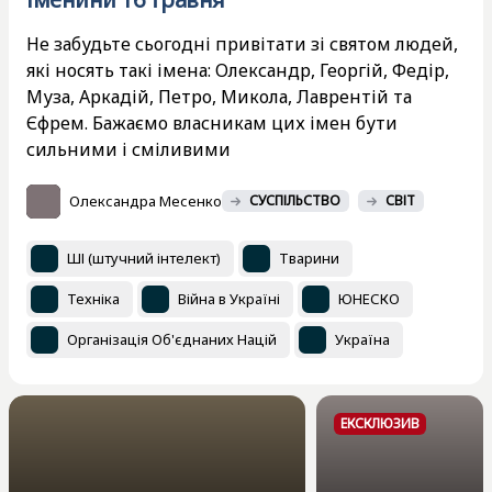
Не забудьте сьогодні привітати зі святом людей,
які носять такі імена: Олександр, Георгій, Федір,
Муза, Аркадій, Петро, Микола, Лаврентій та
Єфрем. Бажаємо власникам цих імен бути
сильними і сміливими
Олександра Месенко
СУСПІЛЬСТВО
СВІТ
ШІ (штучний інтелект)
Тварини
Техніка
Війна в Україні
ЮНЕСКО
Організація Об'єднаних Націй
Україна
ЕКСКЛЮЗИВ