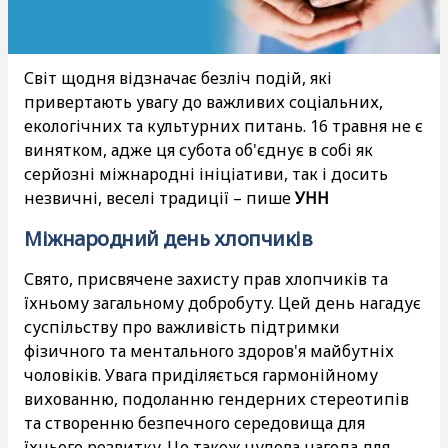
Світ щодня відзначає безліч подій, які
привертають увагу до важливих соціальних,
екологічних та культурних питань. 16 травня не є
винятком, адже ця субота об'єднує в собі як
серйозні міжнародні ініціативи, так і досить
незвичні, веселі традиції – пише
УНН
Міжнародний день хлопчиків
Свято, присвячене захисту прав хлопчиків та
їхньому загальному добробуту. Цей день нагадує
суспільству про важливість підтримки
фізичного та ментального здоров'я майбутніх
чоловіків. Увага приділяється гармонійному
вихованню, подоланню гендерних стереотипів
та створенню безпечного середовища для
їхнього розвитку. Це також чудова нагода для