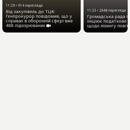
11:29
•
914
перегляди
11:23
•
2848
перегляди
Від закупівель до ТЦК:
Генпрокурор повідомив, що у
Громадська рада пр
справах в оборонній сфері вже
ініціює податкове 
488 підозрюваних
щодо лізингу повіт