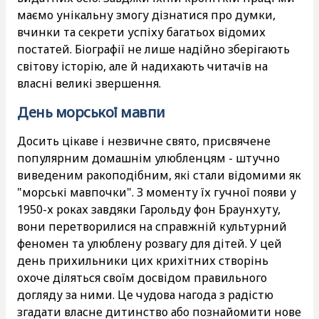
маємо унікальну змогу дізнатися про думки,
вчинки та секрети успіху багатьох відомих
постатей. Біографії не лише надійно зберігають
світову історію, але й надихають читачів на
власні великі звершення.
День морської мавпи
Досить цікаве і незвичне свято, присвячене
популярним домашнім улюбленцям - штучно
виведеним ракоподібним, які стали відомими як
"морські мавпочки". З моменту їх гучної появи у
1950-х роках завдяки Гарольду фон Браунхуту,
вони перетворилися на справжній культурний
феномен та улюблену розвагу для дітей. У цей
день прихильники цих крихітних створінь
охоче діляться своїм досвідом правильного
догляду за ними. Це чудова нагода з радістю
згадати власне дитинство або познайомити нове