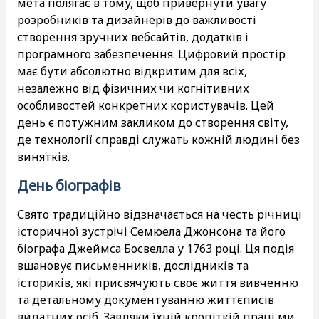
мета полягає в тому, щоб привернути увагу
розробників та дизайнерів до важливості
створення зручних вебсайтів, додатків і
програмного забезпечення. Цифровий простір
має бути абсолютно відкритим для всіх,
незалежно від фізичних чи когнітивних
особливостей конкретних користувачів. Цей
день є потужним закликом до створення світу,
де технології справді служать кожній людині без
винятків.
День біографів
Свято традиційно відзначається на честь річниці
історичної зустрічі Семюела Джонсона та його
біографа Джеймса Босвелла у 1763 році. Ця подія
вшановує письменників, дослідників та
істориків, які присвячують своє життя вивченню
та детальному документуванню життєписів
видатних осіб. Завдяки їхній кропіткій праці ми