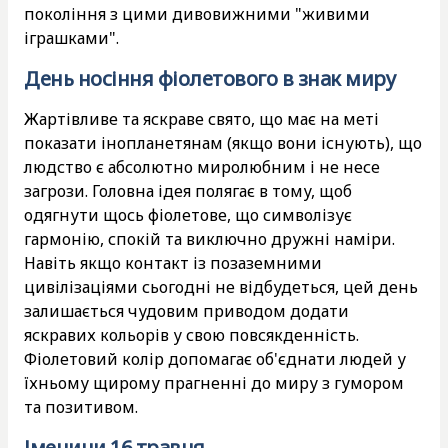
покоління з цими дивовижними "живими
іграшками".
День носіння фіолетового в знак миру
Жартівливе та яскраве свято, що має на меті
показати інопланетянам (якщо вони існують), що
людство є абсолютно миролюбним і не несе
загрози. Головна ідея полягає в тому, щоб
одягнути щось фіолетове, що символізує
гармонію, спокій та виключно дружні наміри.
Навіть якщо контакт із позаземними
цивілізаціями сьогодні не відбудеться, цей день
залишається чудовим приводом додати
яскравих кольорів у свою повсякденність.
Фіолетовий колір допомагає об'єднати людей у
їхньому щирому прагненні до миру з гумором
та позитивом.
Іменини 16 травня