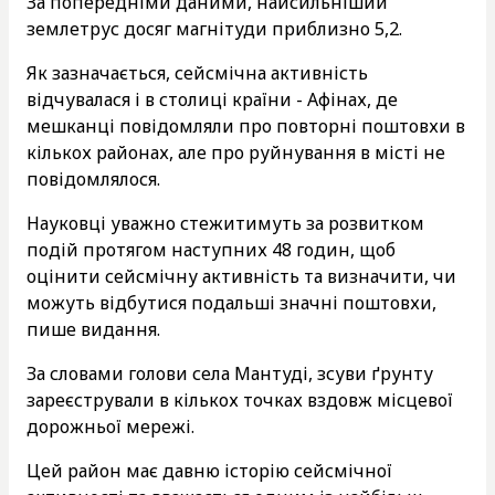
За попередніми даними, найсильніший
землетрус досяг магнітуди приблизно 5,2.
Як зазначається, сейсмічна активність
відчувалася і в столиці країни - Афінах, де
мешканці повідомляли про повторні поштовхи в
кількох районах, але про руйнування в місті не
повідомлялося.
Науковці уважно стежитимуть за розвитком
подій протягом наступних 48 годин, щоб
оцінити сейсмічну активність та визначити, чи
можуть відбутися подальші значні поштовхи,
пише видання.
За словами голови села Мантуді, зсуви ґрунту
зареєстрували в кількох точках вздовж місцевої
дорожньої мережі.
Цей район має давню історію сейсмічної