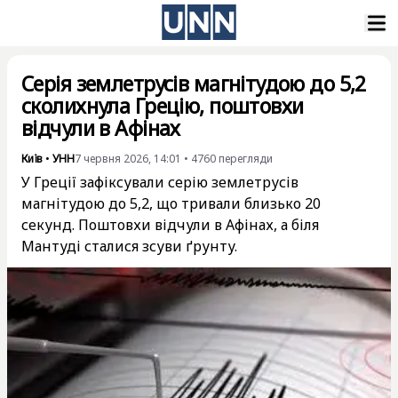
Серія землетрусів магнітудою до 5,2
сколихнула Грецію, поштовхи
відчули в Афінах
Київ
•
УНН
7 червня 2026, 14:01
•
4760
перегляди
У Греції зафіксували серію землетрусів
магнітудою до 5,2, що тривали близько 20
секунд. Поштовхи відчули в Афінах, а біля
Мантуді сталися зсуви ґрунту.