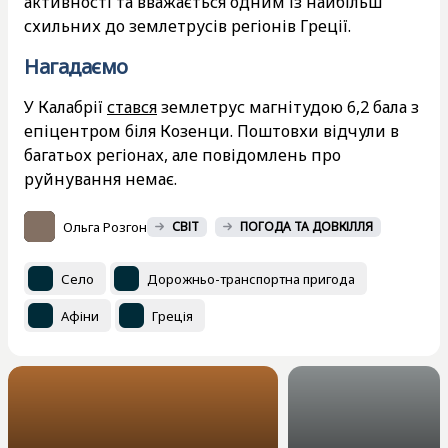
активності та вважається одним із найбільш
схильних до землетрусів регіонів Греції.
Нагадаємо
У Калабрії
стався
землетрус магнітудою 6,2 бала з
епіцентром біля Козенци. Поштовхи відчули в
багатьох регіонах, але повідомлень про
руйнування немає.
Ольга Розгон
СВІТ
ПОГОДА ТА ДОВКІЛЛЯ
Село
Дорожньо-транспортна пригода
Афіни
Греція