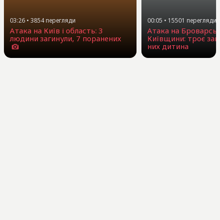
03:26
•
3854
перегляди
00:05
•
15501
перегляди
Атака на Київ і область: 3
Атака на Броварсь
людини загинули, 7 поранених
Київщини: троє заг
них дитина