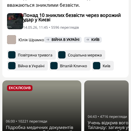
вважаються зниклими безвісти.
Понад 10 зниклих безвісти через ворожий
удар у Києві
14.05.26, 11:45 • 5596 переглядiв
Юлія Шрамко
ВІЙНА В УКРАЇНІ
КИЇВ
Повітряна тривога
Соціальна мережа
Війна в Україні
Віталій Кличко
Київ
ЕКСКЛЮЗИВ
04:43
•
4716
перегляди
06:00
•
10221
перегляди
Учень відкрив вогон
Підробка медичних документів
Таїланду: загинув у