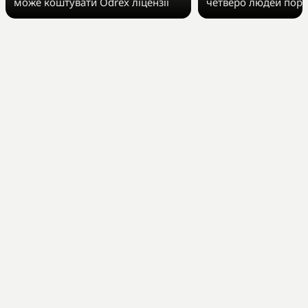
може коштувати Odrex ліцензії
четверо людей пора