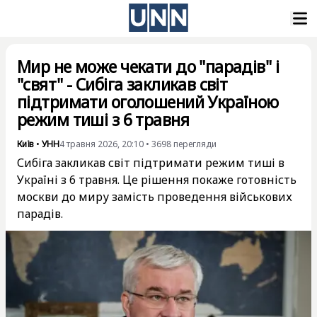
Мир не може чекати до "парадів" і
"свят" - Сибіга закликав світ
підтримати оголошений Україною
режим тиші з 6 травня
Київ
•
УНН
4 травня 2026, 20:10
•
3698
перегляди
Сибіга закликав світ підтримати режим тиші в
Україні з 6 травня. Це рішення покаже готовність
москви до миру замість проведення військових
парадів.