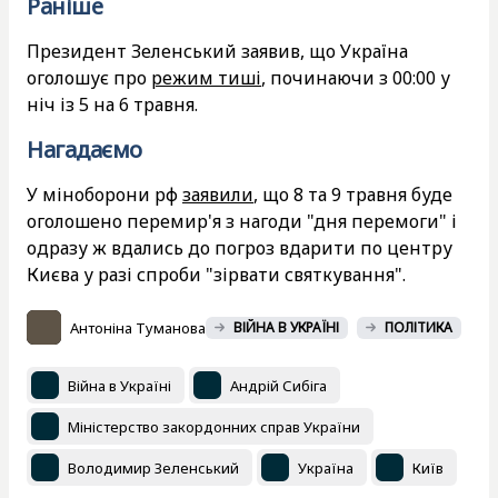
Раніше
Президент Зеленський заявив, що Україна
оголошує про
режим тиші
, починаючи з 00:00 у
ніч із 5 на 6 травня.
Нагадаємо
У міноборони рф
заявили
, що 8 та 9 травня буде
оголошено перемир'я з нагоди "дня перемоги" і
одразу ж вдались до погроз вдарити по центру
Києва у разі спроби "зірвати святкування".
Антоніна Туманова
ВІЙНА В УКРАЇНІ
ПОЛІТИКА
Війна в Україні
Андрій Сибіга
Міністерство закордонних справ України
Володимир Зеленський
Україна
Київ