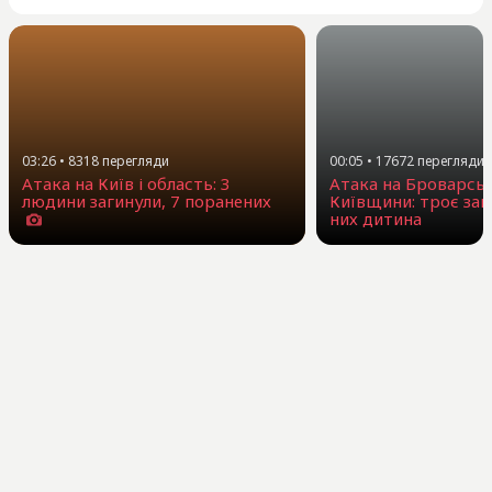
03:26
•
8318
перегляди
00:05
•
17672
перегляди
Атака на Київ і область: 3
Атака на Броварсь
людини загинули, 7 поранених
Київщини: троє заг
них дитина