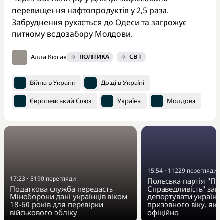
перевищення нафтопродуктів у 2,5 раза.
Забруднення рухається до Одеси та загрожує
питному водозабору Молдови.
Алла Кіосак
ПОЛІТИКА
СВІТ
Війна в Україні
Дощі в Україні
Європейський Союз
Україна
Молдова
15:54
•
11229
перегляди
17:23
•
5190
перегляди
Польська партія "Пр
Податкова служба передасть
Справедливість" за
Міноборони дані українців віком
депортувати українц
18-60 років для перевірки
призовного віку, як
військового обліку
офіційно