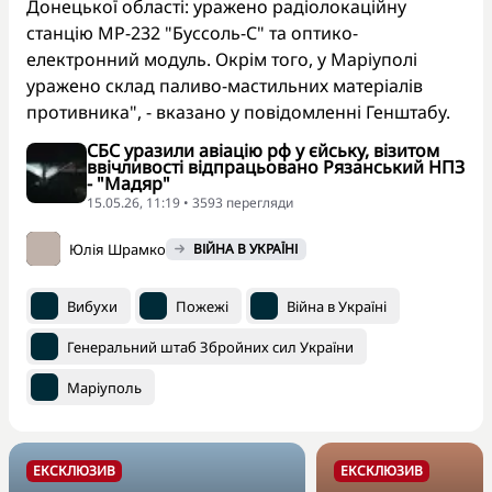
Донецької області: уражено радіолокаційну
станцію МР-232 "Буссоль-С" та оптико-
електронний модуль. Окрім того, у Маріуполі
уражено склад паливо-мастильних матеріалів
противника", - вказано у повідомленні Генштабу.
СБС уразили авіацію рф у єйську, візитом
ввічливості відпрацьовано Рязанський НПЗ
- "Мадяр"
15.05.26, 11:19 • 3593 перегляди
Юлія Шрамко
ВІЙНА В УКРАЇНІ
Вибухи
Пожежі
Війна в Україні
Генеральний штаб Збройних сил України
Маріуполь
ЕКСКЛЮЗИВ
ЕКСКЛЮЗИВ