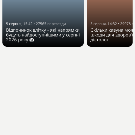
5 серпня, 15:42
•
27565
перегляди
5 серпня, 14:32
•
29978
п
Відпочинок влітку - які напрямки
Скільки кавуна можн
будуть найдоступнішими у серпні
шкоди для здоров'я
2026 року
дієтолог